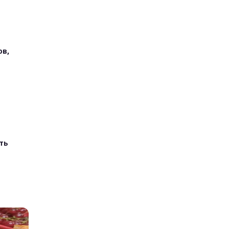
ов,
ть