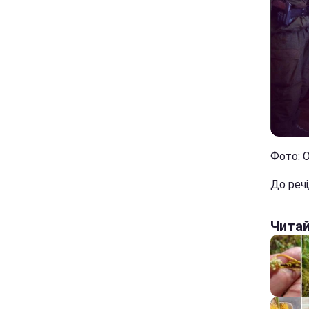
Фото: О
До речі
Чита