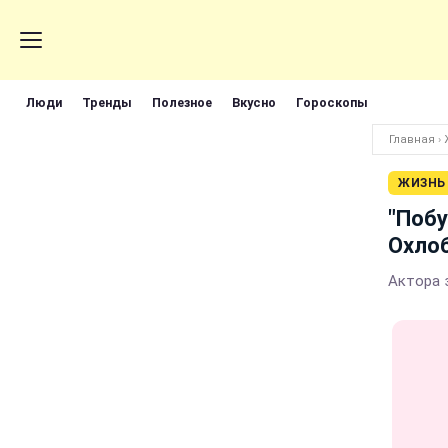
Люди
Тренды
Полезное
Вкусно
Гороскопы
Главная
›
ЖИЗНЬ
"Побу
Охлоб
Актора з