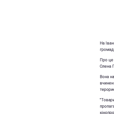
На Іва
громад
Про це 
Олена Г
Вона н
вчинен
терорис
"Товар
пропага
кінопро