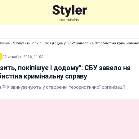
Жизнь
›
"Побузить, покіпішує і додому": СБУ завело на Охлобистіна кримінальн
02 декабря 2016, 11:00
зить, покіпішує і додому": СБУ завело на
истіна кримінальну справу
 РФ звинувачують у створенні терористичної організації