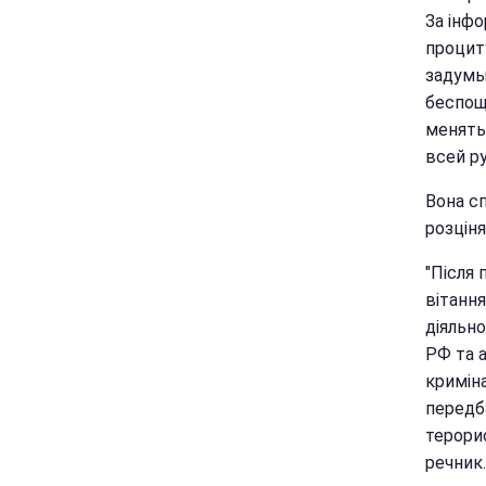
За інф
процит
задумы
беспощ
менять
всей ру
Вона сп
розціня
"Після 
вітанн
діяльно
РФ та 
кримін
передба
терорис
речник.