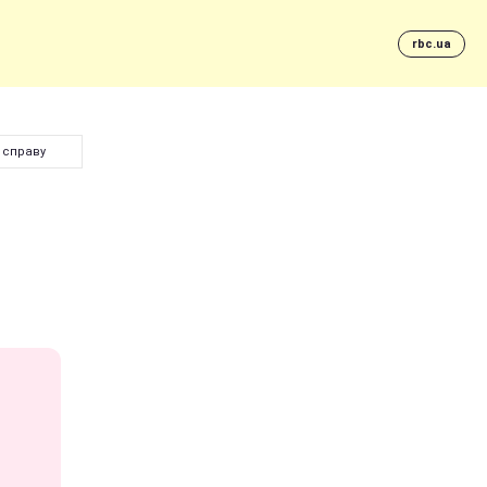
rbc.ua
у справу