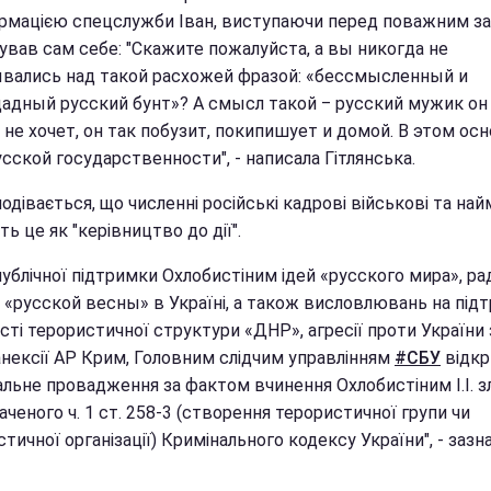
ормацією спецслужби Іван, виступаючи перед поважним з
ував сам себе: "Скажите пожалуйста, а вы никогда не
вались над такой расхожей фразой: «бессмысленный и
адный русский бунт»? А смысл такой ‒ русский мужик он
 не хочет, он так побузит, покипишует и домой. В этом ос
сской государственности", - написала Гітлянська.
одівається, що численні російські кадрові військові та най
ть це як "керівництво до дії".
публічної підтримки Охлобистіним ідей «русского мира», ра
я «русской весны» в Україні, а також висловлювань на під
сті терористичної структури «ДНР», агресії проти України 
анексії АР Крим, Головним слідчим управлінням
#СБУ
відкр
альне провадження за фактом вчинення Охлобистіним І.І. з
ченого ч. 1 ст. 258-3 (створення терористичної групи чи
тичної організації) Кримінального кодексу України", - зазн