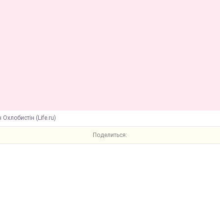
 Охлобистін (Life.ru)
Поделиться: