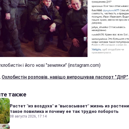
хлобистін і його нові "земляки" (instagram.com)
,
Охлобистін розповів, навіщо випрошував паспорт "ДНР"
.
йте также
Растет "из воздуха" и "высасывает" жизнь из растени
такое повилика и почему ее так трудно побороть
08 августа 2026, 17:14