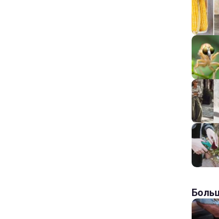
Больш