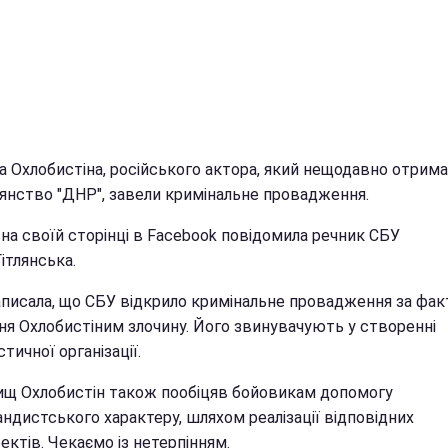
на Охлобистіна, російського актора, який нещодавно отрим
янство "ДНР", завели кримінальне провадження.
на своїй сторінці в Facebook повідомила речник СБУ
ітлянська.
аписала, що СБУ відкрило кримінальне провадження за фа
ня Охлобистіним злочину. Його звинувачують у створенні
тичної організації.
ищ Охлобистін також пообіцяв бойовикам допомогу
ндистського характеру, шляхом реалізації відповідних
ектів. Чекаємо із нетерпінням.