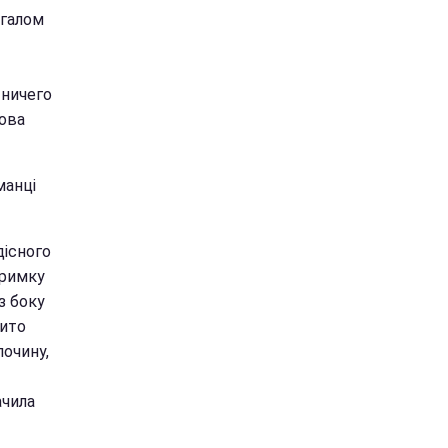
агалом
 ничего
нова
манці
дісного
тримку
з боку
ито
лочину,
ачила