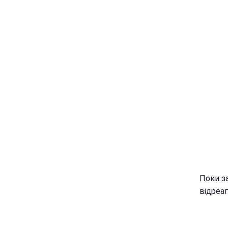
Поки за
відреаг