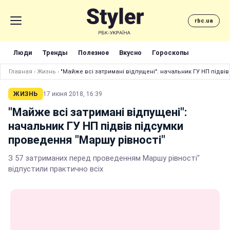
rbc.ua
Люди
Тренды
Полезное
Вкусно
Гороскопы
Главная
›
Жизнь
›
"Майже всі затримані відпущені": начальник ГУ НП підві
ЖИЗНЬ
17 июня 2018, 16:39
"Майже всі затримані відпущені":
начальник ГУ НП підвів підсумки
проведення "Маршу рівності"
З 57 затриманих перед проведенням Маршу рівності"
відпустили практично всіх