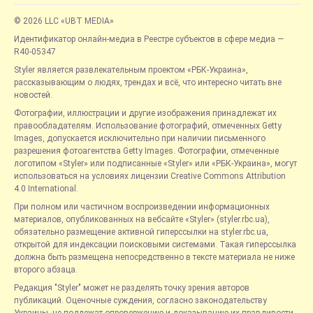
© 2026 LLC «UBT MEDIA»
Идентификатор онлайн-медиа в Реестре субъектов в сфере медиа —
R40-05347
Styler является развлекательным проектом «РБК-Украина»,
рассказывающим о людях, трендах и всё, что интересно читать вне
новостей.
Фотографии, иллюстрации и другие изображения принадлежат их
правообладателям. Использование фотографий, отмеченных Getty
Images, допускается исключительно при наличии письменного
разрешения фотоагентства Getty Images. Фотографии, отмеченные
логотипом «Styler» или подписанные «Styler» или «РБК-Украина», могут
использоваться на условиях лицензии Creative Commons Attribution
4.0 International.
При полном или частичном воспроизведении информационных
материалов, опубликованных на вебсайте «Styler» (styler.rbc.ua),
обязательно размещение активной гиперссылки на styler.rbc.ua,
открытой для индексации поисковыми системами. Такая гиперссылка
должна быть размещена непосредственно в тексте материала не ниже
второго абзаца.
Редакция "Styler" может не разделять точку зрения авторов
публикаций. Оценочные суждения, согласно законодательству
Украины, не подлежат опровержению и доказыванию их правдивости.