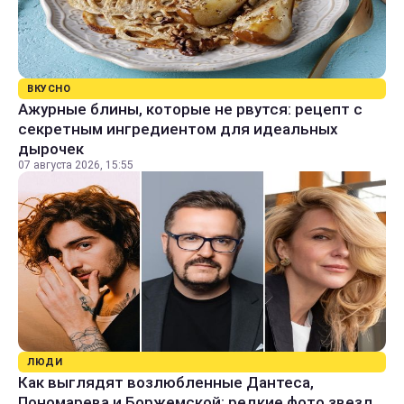
ВКУСНО
Ажурные блины, которые не рвутся: рецепт с
секретным ингредиентом для идеальных
дырочек
07 августа 2026, 15:55
ЛЮДИ
Как выглядят возлюбленные Дантеса,
Пономарева и Боржемской: редкие фото звезд