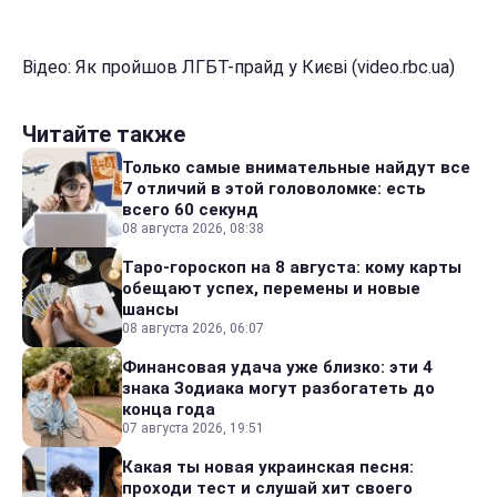
Відео: Як пройшов ЛГБТ-прайд у Києві (video.rbc.ua)
Читайте также
Только самые внимательные найдут все
7 отличий в этой головоломке: есть
всего 60 секунд
08 августа 2026, 08:38
Таро-гороскоп на 8 августа: кому карты
обещают успех, перемены и новые
шансы
08 августа 2026, 06:07
Финансовая удача уже близко: эти 4
знака Зодиака могут разбогатеть до
конца года
07 августа 2026, 19:51
Какая ты новая украинская песня:
проходи тест и слушай хит своего