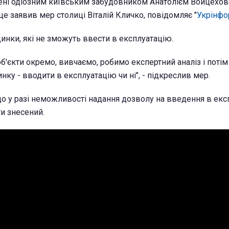
ені одіозним київським забудовником Анатолієм Войцехов
це заявив мер столиці Віталій Кличко, повідомляє "
Укрінф
динки, які не зможуть ввести в експлуатацію.
б'єкти окремо, вивчаємо, робимо експертний аналіз і поті
ку - вводити в експлуатацію чи ні", - підкреслив мер.
о у разі неможливості надання дозволу на введення в екс
и знесений.