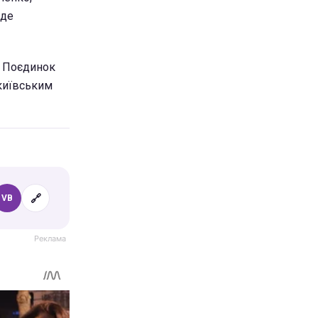
уде
. Поєдинок
 київським
🔗
VB