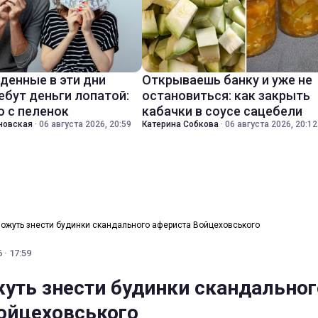
денные в эти дни
Открываешь банку и уже не
ебут деньги лопатой:
остановиться: как закрыть
о с пеленок
кабачки в соусе сацебели
новская
·
06 августа 2026, 20:59
Катерина Собкова
·
06 августа 2026, 20:12
можуть знести будинки скандального афериста Войцеховського
 · 17:59
жуть знести будинки скандальног
ойцеховського