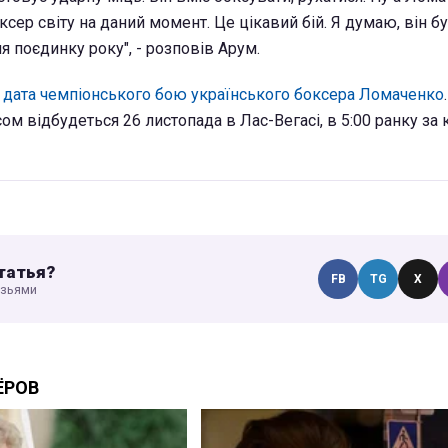
сер світу на даний момент. Це цікавий бій. Я думаю, він б
 поєдинку року", - розповів Арум.
 дата чемпіонського бою українського боксера Ломаченко
ом відбудеться 26 листопада в Лас-Вегасі, в 5:00 ранку за
татья?
FB
TG
X
узьями