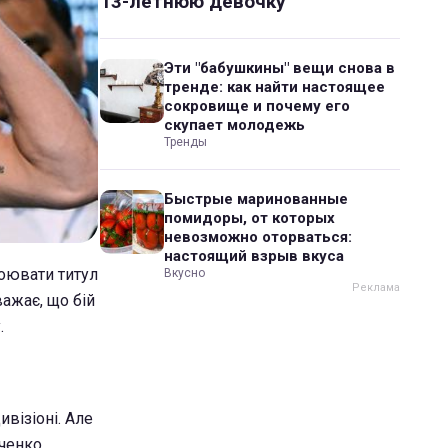
13-летнюю девочку
Эти "бабушкины" вещи снова в
тренде: как найти настоящее
сокровище и почему его
скупает молодежь
Тренды
Быстрые маринованные
помидоры, от которых
невозможно оторваться:
настоящий взрыв вкуса
тоювати титул
Вкусно
ажає, що бій
.
візіоні. Але
ченко,