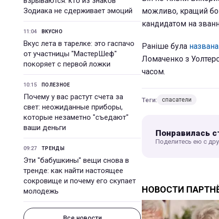
взрываются: кто из знаков
Зодиака не сдерживает эмоций
можливо, кращий бок
кандидатом на звання
11:04
ВКУСНО
Вкус лета в тарелке: это гаспачо
Раніше була
названа
от участницы "МастерШеф"
Ломаченко з Уолтерс
покоряет с первой ложки
часом.
10:15
ПОЛЕЗНОЕ
Почему у вас растут счета за
Теги:
спасатели
свет: неожиданные приборы,
которые незаметно "съедают"
ваши деньги
Понравилась с
Поделитесь ею с др
09:27
ТРЕНДЫ
Эти "бабушкины" вещи снова в
тренде: как найти настоящее
сокровище и почему его скупает
молодежь
Все новости