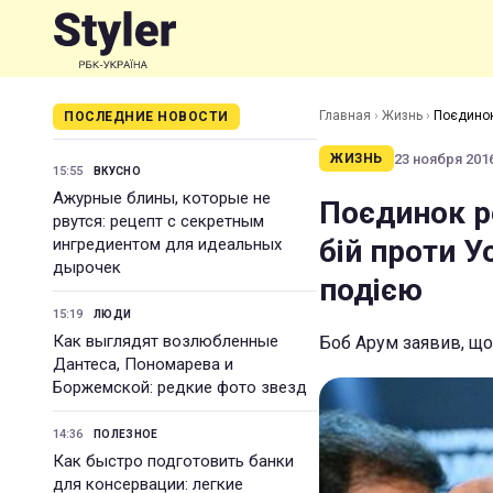
Главная
›
Жизнь
›
Поєдинок
ПОСЛЕДНИЕ НОВОСТИ
23 ноября 2016
ЖИЗНЬ
15:55
ВКУСНО
Ажурные блины, которые не
Поєдинок р
рвутся: рецепт с секретным
бій проти 
ингредиентом для идеальных
дырочек
подією
15:19
ЛЮДИ
Как выглядят возлюбленные
Боб Арум заявив, що
Дантеса, Пономарева и
Боржемской: редкие фото звезд
14:36
ПОЛЕЗНОЕ
Как быстро подготовить банки
для консервации: легкие