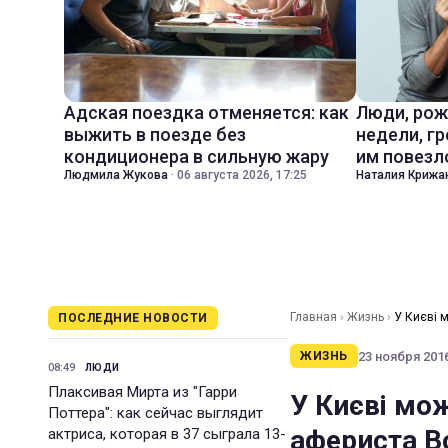
Адская поездка отменяется: как
Люди, рож
выжить в поезде без
недели, гр
кондиционера в сильную жару
им повезл
Людмила Жукова
·
06 августа 2026, 17:25
Наталия Крижа
Главная
›
Жизнь
›
У Києві 
ПОСЛЕДНИЕ НОВОСТИ
23 ноября 2016
ЖИЗНЬ
08:49
ЛЮДИ
Плаксивая Мирта из "Гарри
У Києві мо
Поттера": как сейчас выглядит
афериста В
актриса, которая в 37 сыграла 13-