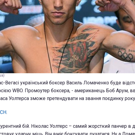
ua)
ас-Вегасі український боксер Василь Ломаченко буде відс
ерсією WBO. Промоутер боксера, - американець Боб Арум, вв
ласа Уолтерса зможе претендувати на звання поєдинку року
ТСН
.
рентний бій. Ніколас Уолтерс – самий жорсткий панчер в ди
стовує ударну міць. Він вміє боксувати, рухатися. Ну а Лома