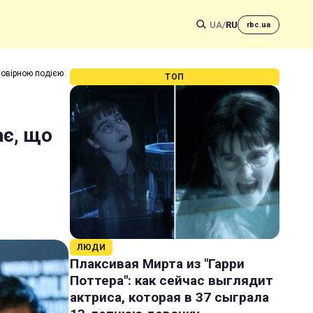
UA
/
RU
rbc.ua
мовірною подією
ТОП
є, що
ЛЮДИ
Плаксивая Мирта из "Гарри
Поттера": как сейчас выглядит
актриса, которая в 37 сыграла