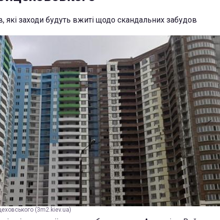
в, які заходи будуть вжиті щодо скандальних забудов
еховського (3m2.kiev.ua)