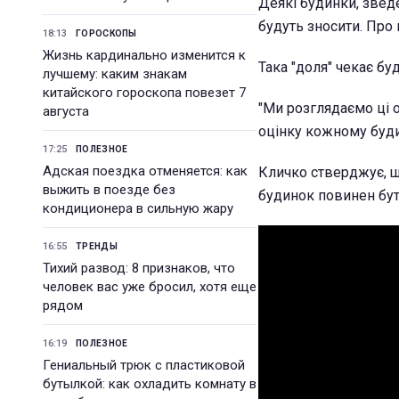
Деякі будинки, звед
будуть зносити. Про 
18:13
ГОРОСКОПЫ
Жизнь кардинально изменится к
Така "доля" чекає бу
лучшему: каким знакам
китайского гороскопа повезет 7
"Ми розглядаємо ці о
августа
оцінку кожному будин
17:25
ПОЛЕЗНОЕ
Адская поездка отменяется: как
Кличко стверджує, щ
выжить в поезде без
будинок повинен бут
кондиционера в сильную жару
16:55
ТРЕНДЫ
Тихий развод: 8 признаков, что
человек вас уже бросил, хотя еще
рядом
16:19
ПОЛЕЗНОЕ
Гениальный трюк с пластиковой
бутылкой: как охладить комнату в