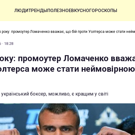
ЛЮДИ
ТРЕНДЫ
ПОЛЕЗНОЕ
ВКУСНО
ГОРОСКОПЫ
 року: промоутер Ломаченко вважає, що бій проти Уолтерса може стати ней
 · 18:28
оку: промоутер Ломаченко вважа
Уолтерса може стати неймовірною
 український боксер, можливо, є кращим у світі