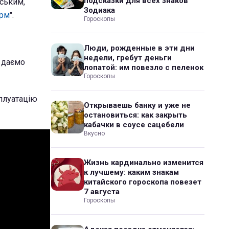
подсказки для всех знаков
ським,
Зодиака
орм
".
Гороскопы
Люди, рожденные в эти дни
недели, гребут деньги
м даємо
лопатой: им повезло с пеленок
Гороскопы
плуатацію
Открываешь банку и уже не
остановиться: как закрыть
кабачки в соусе сацебели
Вкусно
Жизнь кардинально изменится
к лучшему: каким знакам
китайского гороскопа повезет
7 августа
Гороскопы