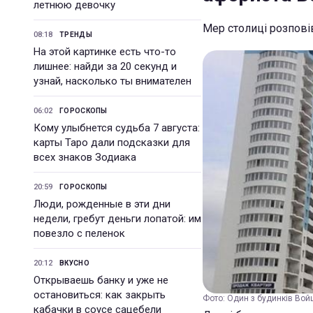
летнюю девочку
Мер столиці розпові
08:18
ТРЕНДЫ
На этой картинке есть что-то
лишнее: найди за 20 секунд и
узнай, насколько ты внимателен
06:02
ГОРОСКОПЫ
Кому улыбнется судьба 7 августа:
карты Таро дали подсказки для
всех знаков Зодиака
20:59
ГОРОСКОПЫ
Люди, рожденные в эти дни
недели, гребут деньги лопатой: им
повезло с пеленок
20:12
ВКУСНО
Открываешь банку и уже не
остановиться: как закрыть
Фото: Один з будинків Войц
кабачки в соусе сацебели