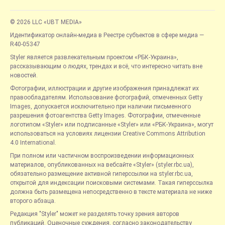
© 2026 LLC «UBT MEDIA»
Идентификатор онлайн-медиа в Реестре субъектов в сфере медиа —
R40-05347
Styler является развлекательным проектом «РБК-Украина»,
рассказывающим о людях, трендах и всё, что интересно читать вне
новостей.
Фотографии, иллюстрации и другие изображения принадлежат их
правообладателям. Использование фотографий, отмеченных Getty
Images, допускается исключительно при наличии письменного
разрешения фотоагентства Getty Images. Фотографии, отмеченные
логотипом «Styler» или подписанные «Styler» или «РБК-Украина», могут
использоваться на условиях лицензии Creative Commons Attribution
4.0 International.
При полном или частичном воспроизведении информационных
материалов, опубликованных на вебсайте «Styler» (styler.rbc.ua),
обязательно размещение активной гиперссылки на styler.rbc.ua,
открытой для индексации поисковыми системами. Такая гиперссылка
должна быть размещена непосредственно в тексте материала не ниже
второго абзаца.
Редакция "Styler" может не разделять точку зрения авторов
публикаций. Оценочные суждения, согласно законодательству