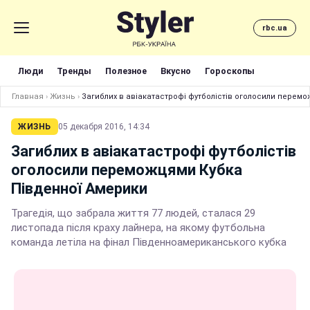
rbc.ua
Люди
Тренды
Полезное
Вкусно
Гороскопы
Главная
›
Жизнь
›
Загиблих в авіакатастрофі футболістів оголосили перем
ЖИЗНЬ
05 декабря 2016, 14:34
Загиблих в авіакатастрофі футболістів
оголосили переможцями Кубка
Південної Америки
Трагедія, що забрала життя 77 людей, сталася 29
листопада після краху лайнера, на якому футбольна
команда летіла на фінал Південноамериканського кубка