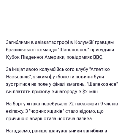
Загиблими в авіакатастрофі в Колумбії гравцям
бразильської команди "Шапекоэнсе" присудили
Кубок Південної Америки, повідомляє
BBC
.
За ініціативою колумбійського клубу "Атлетіко
Насьоанль", з яким футболісти повинні були
зустрітися на поле у фіналі змагань, "Шапекоэнсе"
выплатять призову винагороду в $2 млн.
На борту літака перебувало 72 пасажири і 9 членів
екіпажу. З "чорних ящиків" стало відомо, що
причиною аварії стала нестача палива.
Нагадаємо, раніше
шанувальники загиблих в