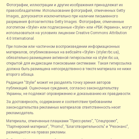
Фотографии, иллюстрации и другие изображения принадлежат их
правообладателям. Использование фотографий, отмеченных Getty
Images, допускается исключительно при наличии письменного
разрешения фотоагентства Getty Images. Фотографии, отмеченные
логотипом «Styler» или подписанные «Styler» или «РБК-Украина», могут
использоваться на условиях лицензии Creative Commons Attribution
4.0 International.
При полном или частичном воспроизведении информационных
материалов, опубликованных на вебсайте «Styler» (styler.rbc.ua),
обязательно размещение активной гиперссылки на styler.rbc.ua,
открытой для индексации поисковыми системами. Такая гиперссылка
должна быть размещена непосредственно в тексте материала не ниже
второго абзаца.
Редакция "Styler" может не разделять точку зрения авторов
публикаций. Оценочные суждения, согласно законодательству
Украины, не подлежат опровержению и доказыванию их правдивости.
За достоверность, содержание и соответствие требованиям
законодательства рекламных материалов ответственность несет
рекламодатель.
Материалы, отмеченные плашками "Пресс-релиз", "Спецпроект",
"Партнерский материал", "Promo", "Благотворительность" и "Резонанс",
размещаются на правах рекламы.