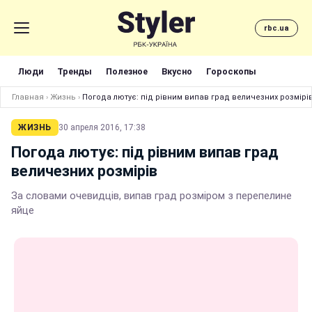
rbc.ua
Люди
Тренды
Полезное
Вкусно
Гороскопы
Главная
›
Жизнь
›
Погода лютує: під рівним випав град величезних розмірі
ЖИЗНЬ
30 апреля 2016, 17:38
Погода лютує: під рівним випав град
величезних розмірів
За словами очевидців, випав град розміром з перепелине
яйце