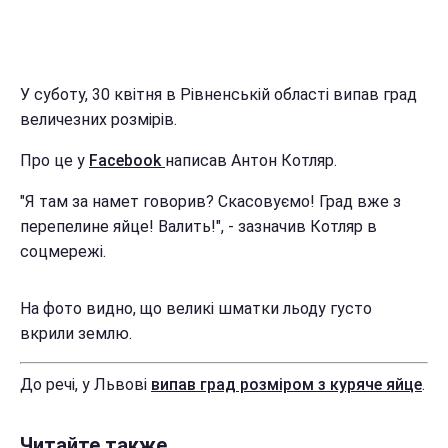
У суботу, 30 квітня в Рівненській області випав град
величезних розмірів.
Про це у
Facebook
написав Антон Котляр.
"Я там за намет говорив? Скасовуємо! Град вже з
перепелине яйце! Валить!", - зазначив Котляр в
соцмережі.
На фото видно, що великі шматки льоду густо
вкрили землю.
До речі, у Львові
випав град розміром з куряче яйце
.
Читайте также