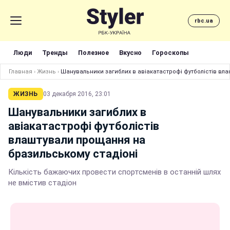
rbc.ua
Люди
Тренды
Полезное
Вкусно
Гороскопы
Главная
›
Жизнь
›
Шанувальники загиблих в авіакатастрофі футболістів вл
ЖИЗНЬ
03 декабря 2016, 23:01
Шанувальники загиблих в
авіакатастрофі футболістів
влаштували прощання на
бразильському стадіоні
Кількість бажаючих провести спортсменів в останній шлях
не вмістив стадіон