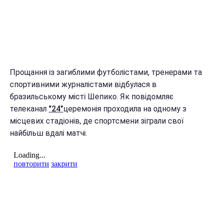
Прощання із загиблими футболістами, тренерами та
спортивними журналістами відбулася в
бразильському місті Шепико. Як повідомляє
телеканал
"24"
церемонія проходила на одному з
місцевих стадіонів, де спортсмени зіграли свої
найбільш вдалі матчі.