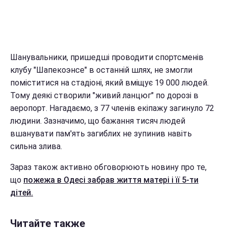
Шанувальники, пришедшi проводити спортсменів
клубу "Шапекоэнсе" в останній шлях, не змогли
поміститися на стадіоні, який вміщує 19 000 людей.
Тому деякі створили "живий ланцюг" по дорозі в
аеропорт. Нагадаємо, з 77 членів екіпажу загинуло 72
людини. Зазначимо, що бажання тисяч людей
вшанувати пам'ять загиблих не зупинив навіть
сильна злива.
Зараз також активно обговорюють новину про те,
що
пожежа в Одесі забрав життя матері і її 5-ти
дітей.
Читайте также