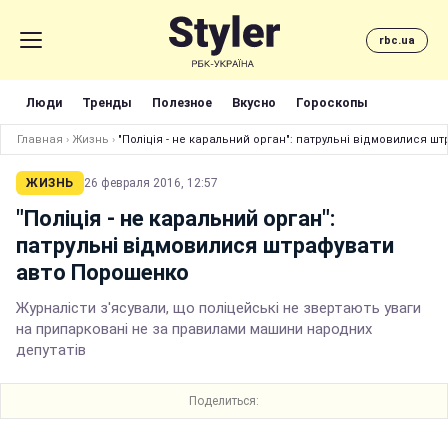
rbc.ua
Люди
Тренды
Полезное
Вкусно
Гороскопы
Главная
›
Жизнь
›
"Поліція - не каральний орган": патрульні відмовилися 
ЖИЗНЬ
26 февраля 2016, 12:57
"Поліція - не каральний орган":
патрульні відмовилися штрафувати
авто Порошенко
Журналісти з'ясували, що поліцейські не звертають уваги
на припарковані не за правилами машини народних
депутатів
Поделиться: