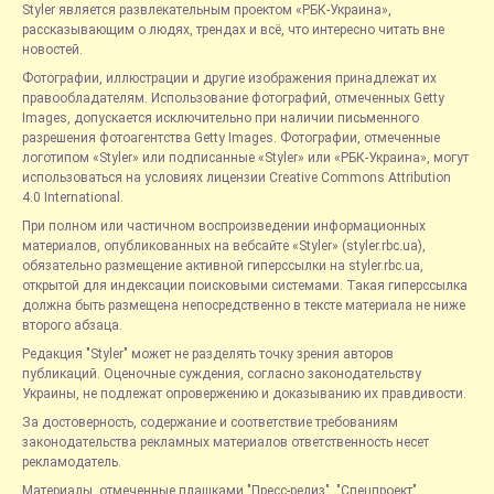
Styler является развлекательным проектом «РБК-Украина»,
рассказывающим о людях, трендах и всё, что интересно читать вне
новостей.
Фотографии, иллюстрации и другие изображения принадлежат их
правообладателям. Использование фотографий, отмеченных Getty
Images, допускается исключительно при наличии письменного
разрешения фотоагентства Getty Images. Фотографии, отмеченные
логотипом «Styler» или подписанные «Styler» или «РБК-Украина», могут
использоваться на условиях лицензии Creative Commons Attribution
4.0 International.
При полном или частичном воспроизведении информационных
материалов, опубликованных на вебсайте «Styler» (styler.rbc.ua),
обязательно размещение активной гиперссылки на styler.rbc.ua,
открытой для индексации поисковыми системами. Такая гиперссылка
должна быть размещена непосредственно в тексте материала не ниже
второго абзаца.
Редакция "Styler" может не разделять точку зрения авторов
публикаций. Оценочные суждения, согласно законодательству
Украины, не подлежат опровержению и доказыванию их правдивости.
За достоверность, содержание и соответствие требованиям
законодательства рекламных материалов ответственность несет
рекламодатель.
Материалы, отмеченные плашками "Пресс-релиз", "Спецпроект",