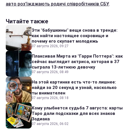
авто роз'їжджають родичі співробітників СБУ
.
Читайте также
Эти "бабушкины" вещи снова в тренде:
как найти настоящее сокровище и
почему его скупает молодежь
07 августа 2026, 09:27
Плаксивая Мирта из "Гарри Поттера": как
сейчас выглядит актриса, которая в 37
сыграла 13-летнюю девочку
07 августа 2026, 08:49
На этой картинке есть что-то лишнее:
найди за 20 секунд и узнай, насколько
ты внимателен
07 августа 2026, 08:18
Кому улыбнется судьба 7 августа: карты
Таро дали подсказки для всех знаков
Зодиака
07 августа 2026, 06:02