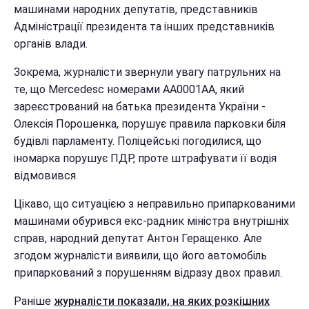
машинами народних депутатів, представників
Адміністрації президента та інших представників
органів влади.
Зокрема, журналісти звернули увагу патрульних на
те, що Mercedesс номерами АА0001АА, який
зареєстрований на батька президента України -
Олексія Порошенка, порушує правила парковки біля
будівлі парламенту. Поліцейські погодилися, що
іномарка порушує ПДР, проте штрафувати її водія
відмовився.
Цікаво, що ситуацією з неправильно припаркованими
машинами обурився екс-радник міністра внутрішніх
справ, народний депутат Антон Геращенко. Але
згодом журналісти виявили, що його автомобіль
припаркований з порушенням відразу двох правил.
Раніше
журналісти показали, на яких розкішних