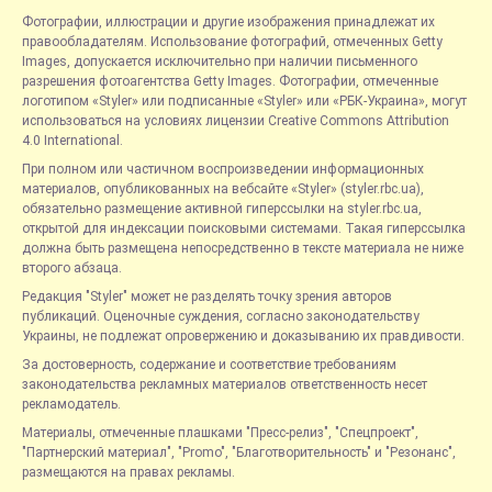
Фотографии, иллюстрации и другие изображения принадлежат их
правообладателям. Использование фотографий, отмеченных Getty
Images, допускается исключительно при наличии письменного
разрешения фотоагентства Getty Images. Фотографии, отмеченные
логотипом «Styler» или подписанные «Styler» или «РБК-Украина», могут
использоваться на условиях лицензии Creative Commons Attribution
4.0 International.
При полном или частичном воспроизведении информационных
материалов, опубликованных на вебсайте «Styler» (styler.rbc.ua),
обязательно размещение активной гиперссылки на styler.rbc.ua,
открытой для индексации поисковыми системами. Такая гиперссылка
должна быть размещена непосредственно в тексте материала не ниже
второго абзаца.
Редакция "Styler" может не разделять точку зрения авторов
публикаций. Оценочные суждения, согласно законодательству
Украины, не подлежат опровержению и доказыванию их правдивости.
За достоверность, содержание и соответствие требованиям
законодательства рекламных материалов ответственность несет
рекламодатель.
Материалы, отмеченные плашками "Пресс-релиз", "Спецпроект",
"Партнерский материал", "Promo", "Благотворительность" и "Резонанс",
размещаются на правах рекламы.