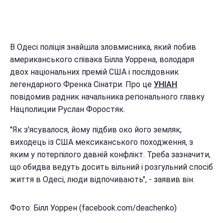
В Одесі поліція знайшла зловмисника, який побив
американського співака Білла Уоррена, володаря
двох національних премій США і послідовник
легендарного Френка Сінатри. Про це
УНІАН
повідомив радник начальника регіонального главку
Нацполиции Руслан Форостяк.
"Як з'ясувалося, йому підбив око його земляк,
виходець із США мексиканського походження, з
яким у потерпілого давній конфлікт. Треба зазначити,
що обидва ведуть досить вільний і розгульний спосіб
життя в Одесі, люди відпочивають", - заявив він.
Фото: Білл Уоррен (facebook.com/deachenko)