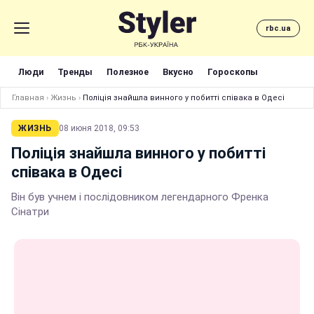
rbc.ua
Люди
Тренды
Полезное
Вкусно
Гороскопы
Главная
›
Жизнь
›
Поліція знайшла винного у побитті співака в Одесі
ЖИЗНЬ
08 июня 2018, 09:53
Поліція знайшла винного у побитті
співака в Одесі
Він був учнем і послідовником легендарного Френка
Сінатри