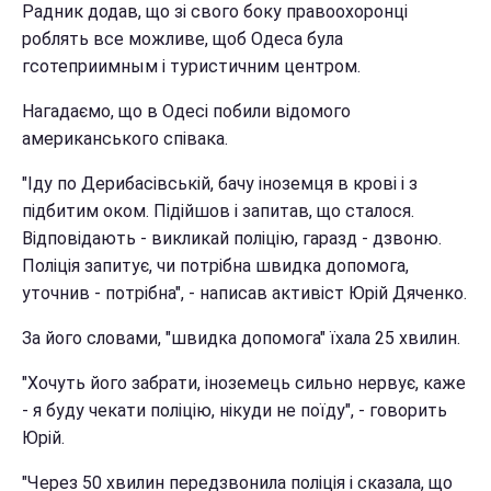
Радник додав, що зі свого боку правоохоронці
роблять все можливе, щоб Одеса була
гсотеприимным і туристичним центром.
Нагадаємо, що в Одесі побили відомого
американського співака.
"Іду по Дерибасівській, бачу іноземця в крові і з
підбитим оком. Підійшов і запитав, що сталося.
Відповідають - викликай поліцію, гаразд - дзвоню.
Поліція запитує, чи потрібна швидка допомога,
уточнив - потрібна", - написав активіст Юрій Дяченко.
За його словами, "швидка допомога" їхала 25 хвилин.
"Хочуть його забрати, іноземець сильно нервує, каже
- я буду чекати поліцію, нікуди не поїду", - говорить
Юрій.
"Через 50 хвилин передзвонила поліція і сказала, що