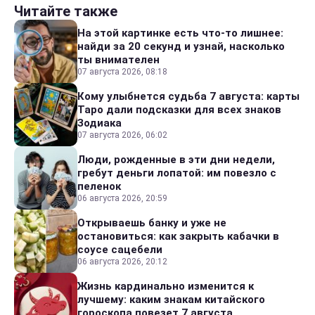
Читайте также
На этой картинке есть что-то лишнее:
найди за 20 секунд и узнай, насколько
ты внимателен
07 августа 2026, 08:18
Кому улыбнется судьба 7 августа: карты
Таро дали подсказки для всех знаков
Зодиака
07 августа 2026, 06:02
Люди, рожденные в эти дни недели,
гребут деньги лопатой: им повезло с
пеленок
06 августа 2026, 20:59
Открываешь банку и уже не
остановиться: как закрыть кабачки в
соусе сацебели
06 августа 2026, 20:12
Жизнь кардинально изменится к
лучшему: каким знакам китайского
гороскопа повезет 7 августа