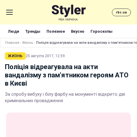
rbc.ua
Люди
Тренды
Полезное
Вкусно
Гороскопы
Главная
›
Жизнь
›
Поліція відреагувала на акти вандалізму з пам'ятником г
ЖИЗНЬ
25 августа 2017, 12:59
Поліція відреагувала на акти
вандалізму з пам'ятником героям АТО
в Києві
За спробу вибуху і білу фарбу на монументі відкрито дві
кримінальних провадження