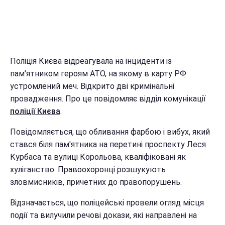
Поліція Києва відреагувала на інциденти із
пам'ятником героям АТО, на якому в карту РФ
устромлений меч. Відкрито дві кримінальні
провадження. Про це повідомляє відділ комунікації
поліції Києва
.
Повідомляється, що обливання фарбою і вибух, який
стався біля пам'ятника на перетині проспекту Леся
Курбаса та вулиці Корольова, кваліфіковані як
хуліганство. Правоохоронці розшукують
зловмисників, причетних до правопорушень.
Відзначається, що поліцейські провели огляд місця
події та вилучили речові докази, які направлені на