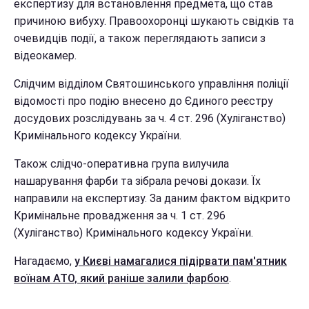
експертизу для встановлення предмета, що став
причиною вибуху. Правоохоронці шукають свідків та
очевидців події, а також переглядають записи з
відеокамер.
Слідчим відділом Святошинського управління поліції
відомості про подію внесено до Єдиного реєстру
досудових розслідувань за ч. 4 ст. 296 (Хуліганство)
Кримінального кодексу України.
Також слідчо-оперативна група вилучила
нашарування фарби та зібрала речові докази. Їх
направили на експертизу. За даним фактом відкрито
Кримінальне провадження за ч. 1 ст. 296
(Хуліганство) Кримінального кодексу України.
Нагадаємо,
у Києві намагалися підірвати пам'ятник
воїнам АТО, який раніше залили фарбою
.