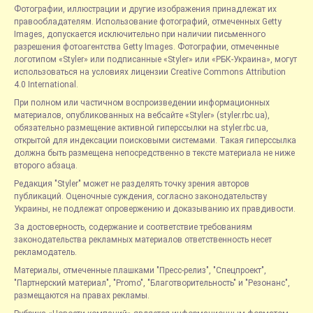
Фотографии, иллюстрации и другие изображения принадлежат их
правообладателям. Использование фотографий, отмеченных Getty
Images, допускается исключительно при наличии письменного
разрешения фотоагентства Getty Images. Фотографии, отмеченные
логотипом «Styler» или подписанные «Styler» или «РБК-Украина», могут
использоваться на условиях лицензии Creative Commons Attribution
4.0 International.
При полном или частичном воспроизведении информационных
материалов, опубликованных на вебсайте «Styler» (styler.rbc.ua),
обязательно размещение активной гиперссылки на styler.rbc.ua,
открытой для индексации поисковыми системами. Такая гиперссылка
должна быть размещена непосредственно в тексте материала не ниже
второго абзаца.
Редакция "Styler" может не разделять точку зрения авторов
публикаций. Оценочные суждения, согласно законодательству
Украины, не подлежат опровержению и доказыванию их правдивости.
За достоверность, содержание и соответствие требованиям
законодательства рекламных материалов ответственность несет
рекламодатель.
Материалы, отмеченные плашками "Пресс-релиз", "Спецпроект",
"Партнерский материал", "Promo", "Благотворительность" и "Резонанс",
размещаются на правах рекламы.