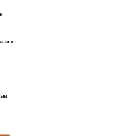
е
а: они
ным