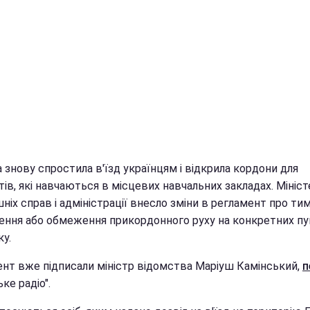
знову спростила в'їзд українцям і відкрила кордони для
ів, які навчаються в місцевих навчальних закладах. Мініс
ніх справ і адміністрації внесло зміни в регламент про ти
ення або обмеження прикордонного руху на конкретних пу
у.
нт вже підписали міністр відомства Маріуш Камінський,
п
ке радіо".