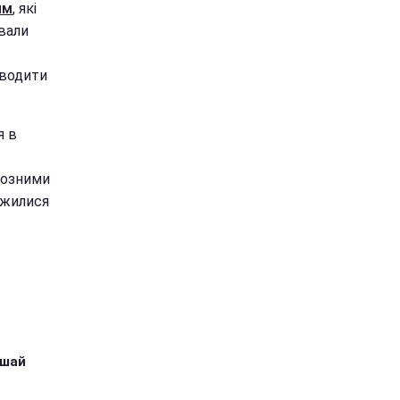
ям
, які
вали
оводити
я в
йозними
ржилися
ушай