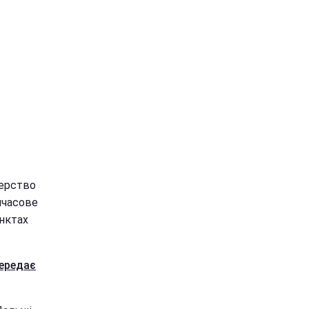
терство
мчасове
нктах
ередає