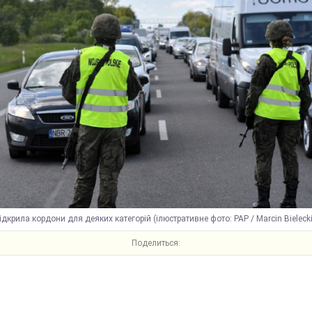
дкрила кордони для деяких категорій (ілюстративне фото: PAP / Marcin Bielecki
Поделиться: