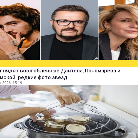
ыглядят возлюбленные Дантеса, Пономарева и
мской: редкие фото звезд
а 2026, 15:19