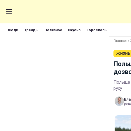
Люди
Тренды
Полезное
Вкусно
Гороскопы
Главная
›
ЖИЗНЬ
Польщ
дозво
Польща 
руху
Вла
реда