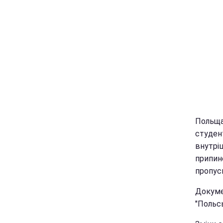
Польща 
студент
внутріш
припин
пропуск
Докуме
"Польсь