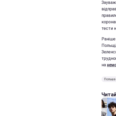
Зауваж
відправ
правил
корона
тести 
Раніше 
Польщі
Зеленсь
трудно
на
нем
Польша
Чита