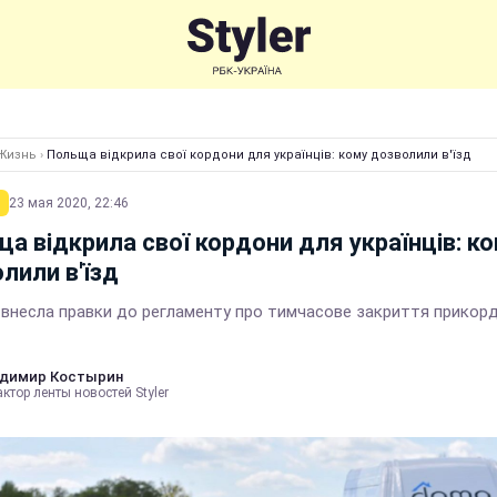
Жизнь
›
Польща відкрила свої кордони для українців: кому дозволили в'їзд
23 мая 2020, 22:46
а відкрила свої кордони для українців: к
лили в'їзд
внесла правки до регламенту про тимчасове закриття прикор
димир Костырин
ктор ленты новостей Styler