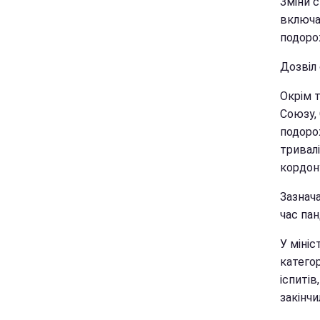
Зміни с
включаю
подоро
Дозвіл 
Окрім 
Союзу,
подоро
тривал
кордон
Зазнач
час пан
У мініс
категор
іспитів
закінчи