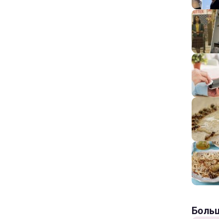
Больш