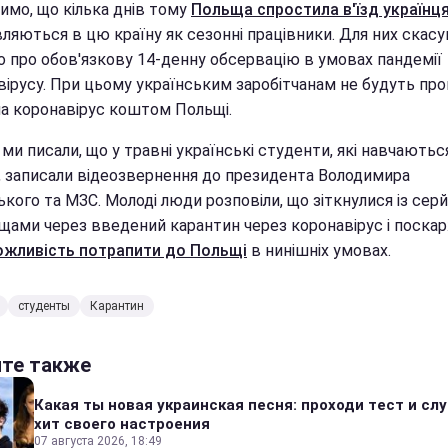
имо, що кілька днів тому
Польща спростила в'їзд українц
ляються в цю країну як сезонні працівники. Для них скасу
о про обов'язкову 14-денну обсервацію в умовах пандемії
вірусу. При цьому українським заробітчанам не будуть пр
на коронавірус коштом Польщі.
ми писали, що у травні українські студенти, які навчаютьс
, записали відеозвернення до президента Володимира
кого та МЗС. Молоді люди розповіли, що зіткнулися із сер
щами через введений карантин через коронавірус і поска
ожливість потрапити до Польщі
в нинішніх умовах.
студенты
Карантин
йте также
Какая ты новая украинская песня: проходи тест и сл
хит своего настроения
07 августа 2026, 18:49