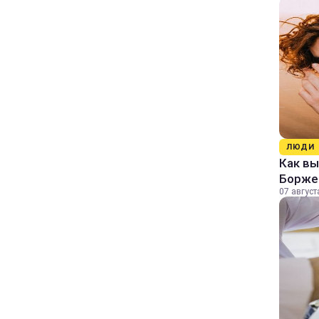
ЛЮДИ
Как в
Борже
07 август