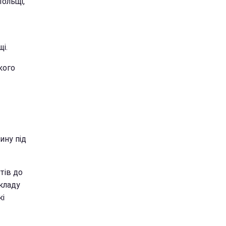
Польщі,
і.
кого
ину під
тів до
кладу
кі