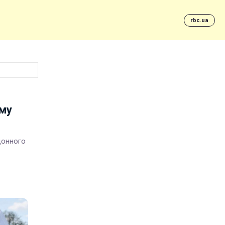
rbc.ua
ому
донного