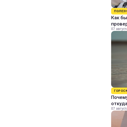
ПОЛЕЗ
Как бы
прове
07 август
ГОРОС
Почему
откуда
07 август