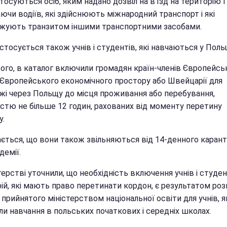
тосуються осіб, яким надано дозвіл на в'їзд на територію 
чи водіїв, які здійснюють міжнародний транспорт і які
жують транзитом іншими транспортними засобами.
стосується також учнів і студентів, які навчаються у Польщ
того, в каталог включили громадян країн-членів Європейсь
 Європейського економічного простору або Швейцарії для
жі через Польщу до місця проживання або перебування,
істю не більше 12 годин, рахованих від моменту перетину
у.
ається, що вони також звільняються від 14-денного карант
демії.
терстві уточнили, що необхідність включення учнів і студен
ій, які мають право перетинати кордон, є результатом роз
, прийнятого міністерством національної освіти для учнів, я
ли навчання в польських початкових і середніх школах.