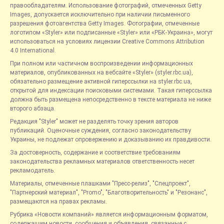
правообладателям. Использование фотографий, отмеченных Getty
Images, допускается исключительно при наличии письменного
разрешения фотоагентства Getty Images. Фотографии, отмеченные
логотипом «Styler» или подписанные «Styler» или «РБК-Украина», могут
использоваться на условиях лицензии Creative Commons Attribution
4.0 International.
При полном или частичном воспроизведении информационных
материалов, опубликованных на вебсайте «Styler» (styler.rbc.ua),
обязательно размещение активной гиперссылки на styler.rbc.ua,
открытой для индексации поисковыми системами. Такая гиперссылка
должна быть размещена непосредственно в тексте материала не ниже
второго абзаца.
Редакция "Styler" может не разделять точку зрения авторов
публикаций. Оценочные суждения, согласно законодательству
Украины, не подлежат опровержению и доказыванию их правдивости.
За достоверность, содержание и соответствие требованиям
законодательства рекламных материалов ответственность несет
рекламодатель.
Материалы, отмеченные плашками "Пресс-релиз", "Спецпроект",
"Партнерский материал", "Promo", "Благотворительность" и "Резонанс",
размещаются на правах рекламы.
Рубрика «Новости компаний» является информационным форматом,
содержащим новости, сообщения и объявления, связанные с