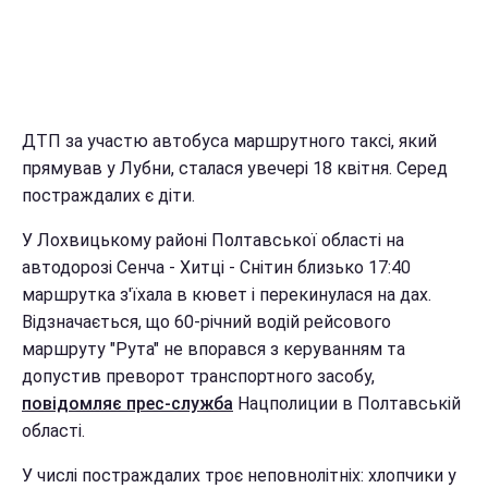
ДТП за участю автобуса маршрутного таксі, який
прямував у Лубни, сталася увечері 18 квітня. Серед
постраждалих є діти.
У Лохвицькому районі Полтавської області на
автодорозі Сенча - Хитці - Снітин близько 17:40
маршрутка з'їхала в кювет і перекинулася на дах.
Відзначається, що 60-річний водій рейсового
маршруту "Рута" не впорався з керуванням та
допустив преворот транспортного засобу,
повідомляє прес-служба
Нацполиции в Полтавській
області.
У числі постраждалих троє неповнолітніх: хлопчики у