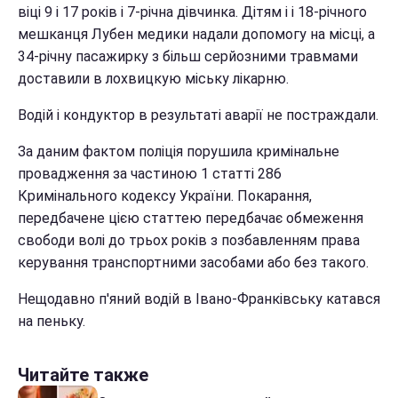
віці 9 і 17 років і 7-річна дівчинка. Дітям і і 18-річного
мешканця Лубен медики надали допомогу на місці, а
34-річну пасажирку з більш серйозними травмами
доставили в лохвицкую міську лікарню.
Водій і кондуктор в результаті аварії не постраждали.
За даним фактом поліція порушила кримінальне
провадження за частиною 1 статті 286
Кримінального кодексу України. Покарання,
передбачене цією статтею передбачає обмеження
свободи волі до трьох років з позбавленням права
керування транспортними засобами або без такого.
Нещодавно п'яний водій в Івано-Франківську катався
на пеньку.
Читайте также