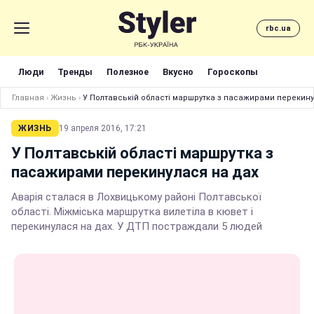
rbc.ua
Люди
Тренды
Полезное
Вкусно
Гороскопы
Главная
›
Жизнь
›
У Полтавській області маршрутка з пасажирами перекину
ЖИЗНЬ
19 апреля 2016, 17:21
У Полтавській області маршрутка з
пасажирами перекинулася на дах
Аварія сталася в Лохвицькому районі Полтавської
області. Міжміська маршрутка вилетіла в кювет і
перекинулася на дах. У ДТП постраждали 5 людей