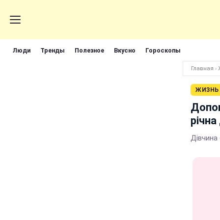
Люди
Тренды
Полезное
Вкусно
Гороскопы
Главная
›
ЖИЗНЬ
Допом
річна
Дівчина