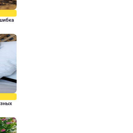
ошибка
азных