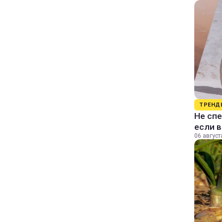
ТРЕНД
Не спе
если 
06 август