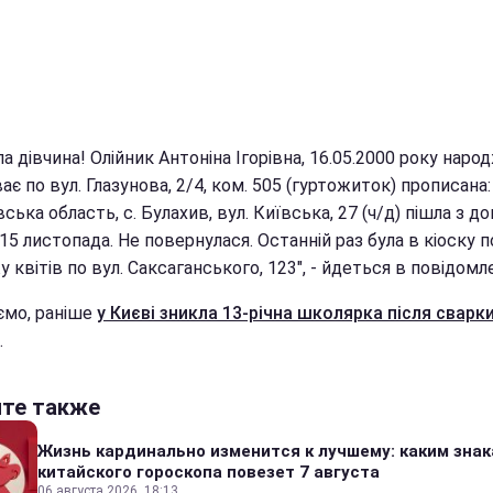
а дівчина! Олійник Антоніна Ігорівна, 16.05.2000 року наро
є по вул. Глазунова, 2/4, ком. 505 (гуртожиток) прописана:
вська область, с. Булахив, вул. Київська, 27 (ч/д) пішла з до
 15 листопада. Не повернулася. Останній раз була в кіоску п
 квітів по вул. Саксаганського, 123", - йдеться в повідомле
ємо, раніше
у Києві зникла 13-річна школярка після сварки
.
йте также
Жизнь кардинально изменится к лучшему: каким зна
китайского гороскопа повезет 7 августа
06 августа 2026, 18:13