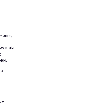
дження,
му в ніч
о
нні.
 з
кам