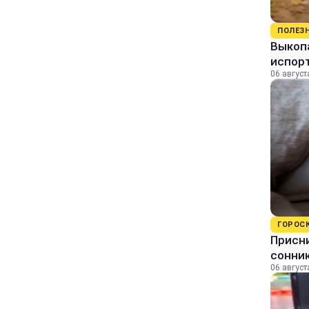
ПОЛЕЗ
Выкопа
испор
06 август
ГОРОС
Присни
сонни
06 август