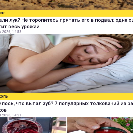
НОЕ
ли лук? Не торопитесь прятать его в подвал: одна 
тит весь урожай
а 2026, 14:53
КОПЫ
лось, что выпал зуб? 7 популярных толкований из р
ков
а 2026, 14:21