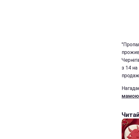
"Пропал
прожива
Чернігі
з 14 на
продажу
Нагада
мамою
Чита