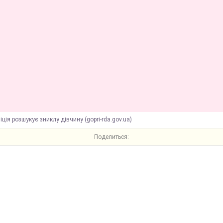
іція розшукує зниклу дівчину (gopri-rda.gov.ua)
Поделиться: