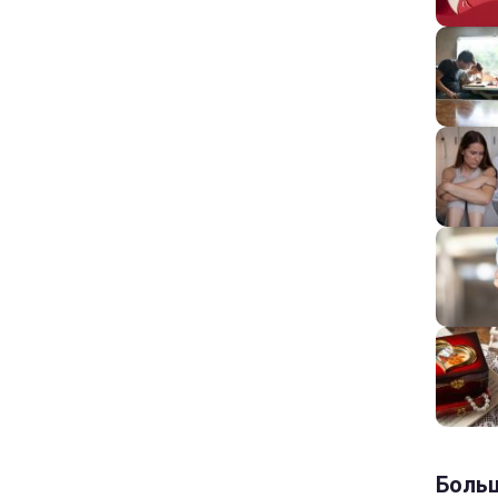
Больш