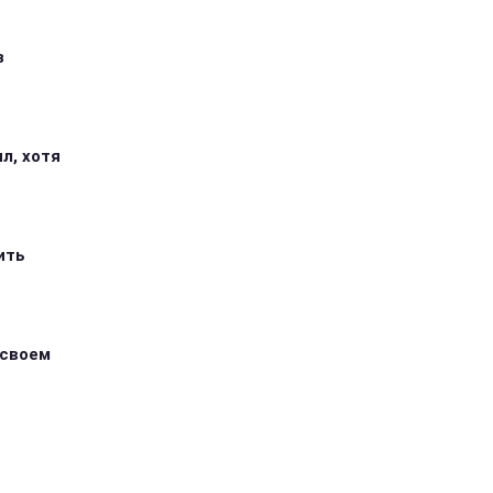
з
л, хотя
ить
 своем