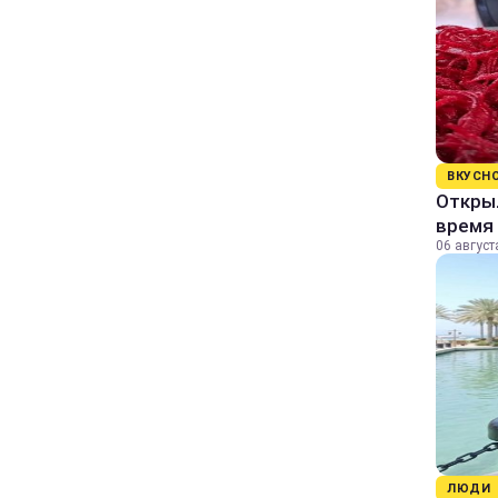
ВКУСН
Открыл
время 
06 август
ЛЮДИ