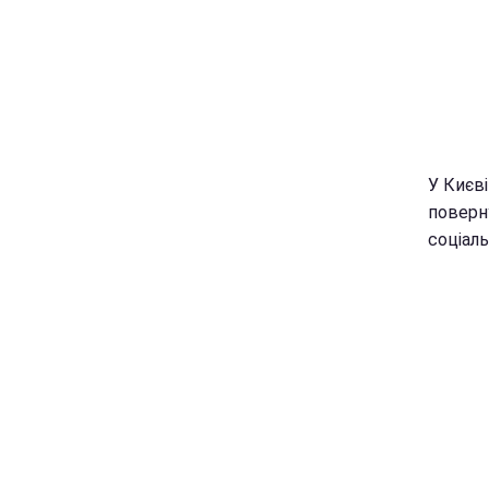
У Києві
поверну
соціал