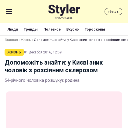
rbc.ua
Люди
Тренды
Полезное
Вкусно
Гороскопы
Главная
›
Жизнь
›
Допоможіть знайти: у Києві зник чоловік з розсіяним ск
ЖИЗНЬ
01 декабря 2016, 12:59
Допоможіть знайти: у Києві зник
чоловік з розсіяним склерозом
54-річного чоловіка розшукує родина