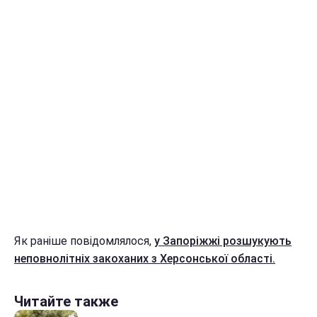
Як раніше повідомлялося,
у Запоріжжі розшукують
неповнолітніх закоханих з Херсонської області.
Читайте также