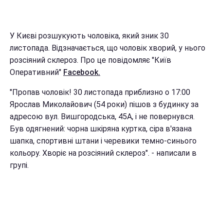
У Києві розшукують чоловіка, який зник 30
листопада. Відзначається, що чоловік хворий, у нього
розсіяний склероз. Про це повідомляє "Київ
Оперативний"
Facebook.
"Пропав чоловік! 30 листопада приблизно о 17:00
Ярослав Миколайович (54 роки) пішов з будинку за
адресою вул. Вишгородська, 45А, і не повернувся.
Був одягнений: чорна шкіряна куртка, сіра в'язана
шапка, спортивні штани і черевики темно-синього
кольору. Хворіє на розсіяний склероз". - написали в
групі.