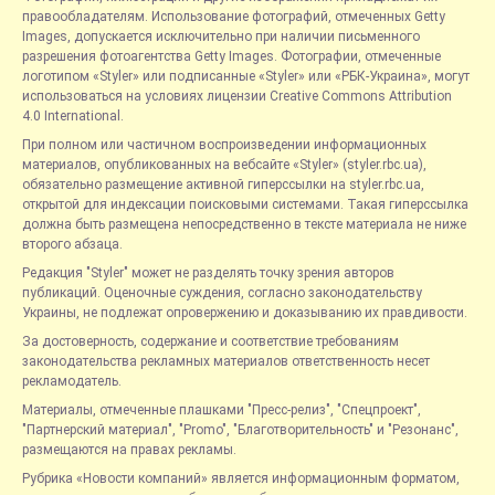
правообладателям. Использование фотографий, отмеченных Getty
Images, допускается исключительно при наличии письменного
разрешения фотоагентства Getty Images. Фотографии, отмеченные
логотипом «Styler» или подписанные «Styler» или «РБК-Украина», могут
использоваться на условиях лицензии Creative Commons Attribution
4.0 International.
При полном или частичном воспроизведении информационных
материалов, опубликованных на вебсайте «Styler» (styler.rbc.ua),
обязательно размещение активной гиперссылки на styler.rbc.ua,
открытой для индексации поисковыми системами. Такая гиперссылка
должна быть размещена непосредственно в тексте материала не ниже
второго абзаца.
Редакция "Styler" может не разделять точку зрения авторов
публикаций. Оценочные суждения, согласно законодательству
Украины, не подлежат опровержению и доказыванию их правдивости.
За достоверность, содержание и соответствие требованиям
законодательства рекламных материалов ответственность несет
рекламодатель.
Материалы, отмеченные плашками "Пресс-релиз", "Спецпроект",
"Партнерский материал", "Promo", "Благотворительность" и "Резонанс",
размещаются на правах рекламы.
Рубрика «Новости компаний» является информационным форматом,