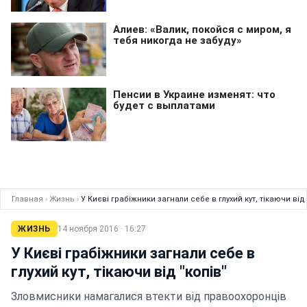
Главная
›
Жизнь
›
У Києві грабіжники загнали себе в глухий кут, тікаючи від 
ЖИЗНЬ
14 ноября 2016 · 16:27
У Києві грабіжники загнали себе в
глухий кут, тікаючи від "копів"
Зловмисники намагалися втекти від правоохоронців