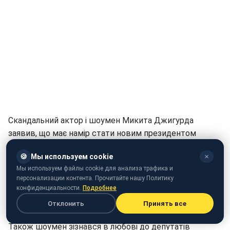
Скандальний актор і шоумен Микита Джигурда
заявив, що має намір стати новим президентом
України. Про це він заявив російським журналістам.
🍪
Мы используем cookie
✕
"Я повертаюся в Україну і починаю політичну кар'єру,
Мы используем файлы cookie для анализа трафика и
персонализации контента. Прочитайте нашу Политику
висуваючи себе в кандидати на пост президента. Я,
конфиденциальности.
Подробнее
до речі, ще до Майдану хотів це зробити", - сказав
Отклонить
Принять все
Джигурда.
Також шоумен зізнався в любові до депутатів