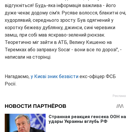
відгукніться! Будь-яка інформація важлива - його
дуже чекає додому сім'я. Русяве волосся, блакитні очі,
худорлявий, середнього зросту. Був одягнений у
коротку бежеву дублянку, джинси, сині черевики
замш, при собі мав яскраво-зелений рюкзак.
Теоретично міг зайти в АТБ, Велику Кишеню на
Теремках або заправку Socar - вони все по дорозі", -
написали на сторінці.
Нагадаємо,
у Києві зник безвісти
екс-офіцер ФСБ
Росії.