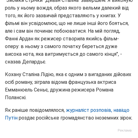
"Зйомки стрічки "Диван Сталіна" завершені. Я виконую
роль у ньому вождя, образ якого вельми далекий від
того, як його зазвичай представляють у книгах. У
фільмі він усвідомлює, що не лише інші його бояться,
але і сам він починає побоюватися. На мій погляд,
Фанні Ардан як режисер створила якийсь фільм-
оперу: в ньому з самого початку береться дуже
висока нота, яка витримується до самого кінця", -
сказав Депардьє.
Кохану Сталіна Лідію, яка є одним з вигаданих дійових
осіб роману, зіграла відома французька актриса
Емманюель Сеньє, дружина режисера Романа
Поланскі.
Як раніше повідомлялося,
журналіст розповів, навіщо
Путін
роздає російське громадянство іноземних зірок.