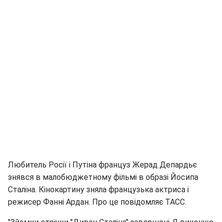
Любитель Росії і Путіна француз Жерад Депардьє
знявся в малобюджетному фільмі в образі Йосипа
Сталіна. Кінокартину зняла французька актриса і
режисер Фанні Ардан. Про це повідомляє ТАСС.