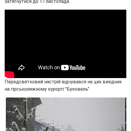
затягнутися до 17 листопада.
Передсвятковий настрій відчувався на цих вихідних
на гірськолижному курорті "Буковель".