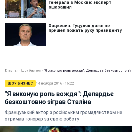
Главная
›
Шоу бизнес
›
"Я виконую роль вождя": Депардьє безкоштовно зіг
ШОУ БИЗНЕС
14 ноября 2016 · 16:22
"Я виконую роль вождя": Депардьє
безкоштовно зіграв Сталіна
Французький актор з російським громадянством не
отримав гонорар за свою роботу