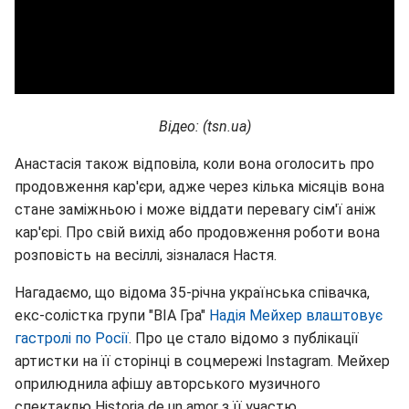
Відео: (tsn.ua)
Анастасія також відповіла, коли вона оголосить про
продовження кар'єри, адже через кілька місяців вона
стане заміжньою і може віддати перевагу сім'ї аніж
кар'єрі. Про свій вихід або продовження роботи вона
розповість на весіллі, зізналася Настя.
Нагадаємо, що відома 35-річна українська співачка,
екс-солістка групи "ВІА Гра"
Надія Мейхер влаштовує
гастролі по Росії
. Про це стало відомо з публікації
артистки на її сторінці в соцмережі Instagram. Мейхер
оприлюднила афішу авторського музичного
спектаклю Historia de un amor з її участю.