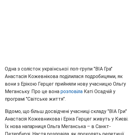
Одна з солісток української поп-групи "ВІА Гра"
Анастасія Кожевнікова поділилася подробицями, як
вони з Ерікою Герцег прийняли нову учасницю Ольгу
Меганську. Про це вона
розповіла
Каті Осадчій у
програмі "Світське життя".
Відомо, що більш досвідчені учасниці складу "ВІА Гри"
Анастасія Кожевникова і Еріка Герцег живуть у Києві.
Їх нова напарниця Ольга Меганська – в Санкт-
Петербурзі. Настя розповіла, як проходять репетиції.