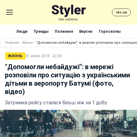
rbc.ua
Люди
Тренды
Полезное
Вкусно
Гороскопы
Главная
›
Жизнь
›
"Допомогли небайдужі": в мережі розповіли про ситуацію 
ЖИЗНЬ
01 июля 2018 · 22:00
"Допомогли небайдужі": в мережі
розповіли про ситуацію з українськими
дітьми в аеропорту Батумі (фото,
відео)
Затримка рейсу сталася більш ніж на 1 добу