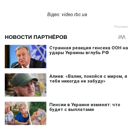
Відео
: video.rbc.ua