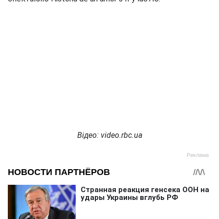
Відео
: video.rbc.ua