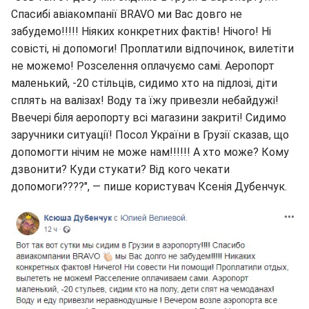
Спасибі авіакомпанії BRAVO ми Вас довго не
забудемо!!!!! Ніяких конкретних фактів! Нічого! Ні
совісті, ні допомоги! Проплатили відпочинок, вилетіти
не можемо! Розселення оплачуємо самі. Аеропорт
маленький, -20 стільців, сидимо хто на підлозі, діти
сплять на валізах! Воду та їжу привезли небайдужі!
Ввечері біля аеропорту всі магазини закриті! Сидимо
заручники ситуації! Посол України в Грузії сказав, що
допомогти нічим не може нам!!!!!! А хто може? Кому
дзвонити? Куди стукати? Від кого чекати
допомоги????", — пише користувач Ксенія Дубенчук.