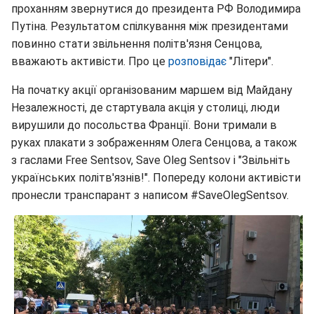
проханням звернутися до президента РФ Володимира
Путіна. Результатом спілкування між президентами
повинно стати звільнення політв'язня Сенцова,
вважають активісти. Про це
розповідає
"Літери".
На початку акції організованим маршем від Майдану
Незалежності, де стартувала акція у столиці, люди
вирушили до посольства Франції. Вони тримали в
руках плакати з зображенням Олега Сенцова, а також
з гаслами Free Sentsov, Save Oleg Sentsov і "Звільніть
українських політв'язнів!". Попереду колони активісти
пронесли транспарант з написом #SaveOlegSentsov.