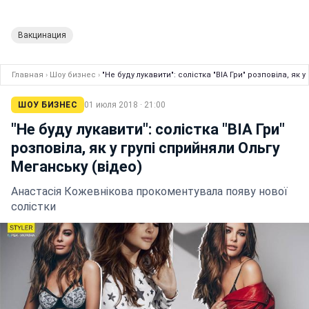
Вакцинация
Главная
›
Шоу бизнес
›
"Не буду лукавити": солістка "ВІА Гри" розповіла, як 
ШОУ БИЗНЕС
01 июля 2018 · 21:00
"Не буду лукавити": солістка "ВІА Гри"
розповіла, як у групі сприйняли Ольгу
Меганську (відео)
Анастасія Кожевнікова прокоментувала появу нової
солістки