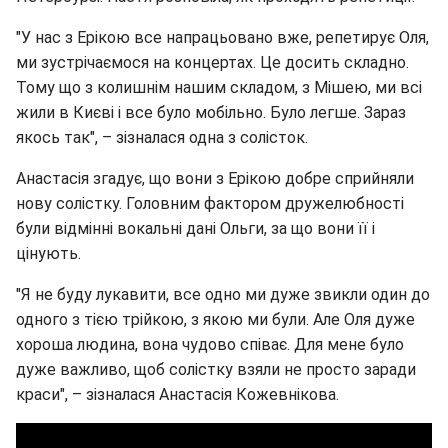
"У нас з Ерікою все напрацьовано вже, репетирує Оля,
ми зустрічаємося на концертах. Це досить складно.
Тому що з колишнім нашим складом, з Мішею, ми всі
жили в Києві і все було мобільно. Було легше. Зараз
якось так", – зізналася одна з солісток.
Анастасія згадує, що вони з Ерікою добре сприйняли
нову солістку. Головним фактором дружелюбності
були відмінні вокальні дані Ольги, за що вони її і
цінують.
"Я не буду лукавити, все одно ми дуже звикли один до
одного з тією трійкою, з якою ми були. Але Оля дуже
хороша людина, вона чудово співає. Для мене було
дуже важливо, щоб солістку взяли не просто заради
краси", – зізналася Анастасія Кожевнікова.