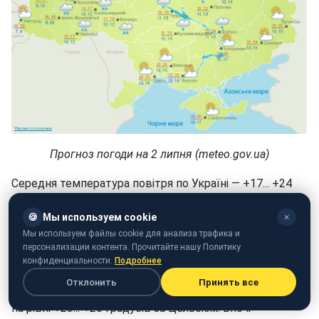
Прогноз погоди на 2 липня (meteo.gov.ua)
Середня температура повітря по Україні — +17... +24
градусів. Найхолодніше буде у західних регіонах нашої
🍪
Мы используем cookie
країни, стовпчики термометрів показуватимуть від
✕
Мы используем файлы cookie для анализа трафика и
+13 до +20 градусів. У центральних регіонах
персонализации контента. Прочитайте нашу Политику
очікується від +14 до +18 градусів тепла. На Сході
конфиденциальности.
Подробнее
максимальна температура сягатиме +25 градусів. На
Отклонить
Принять все
Півдні України температура повітря триматиметься
на рівні +23... +26 градусів за Цельсієм. Вночі