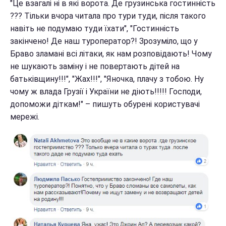
"Це взагалі ні в які ворота. Де грузинська гостинність
??? Тільки вчора читала про тури туди, після такого
навіть не подумаю туди їхати", "Гостинність
закінчено! Де наш туроператор?! Зрозуміло, що у
Браво зламані всі літаки, як нам розповідають! Чому
не шукають заміну і не повертають дітей на
батьківщину!!!", "Жах!!!", "Яночка, плачу з тобою. Ну
чому ж влада Грузії і України не діють!!!!! Господи,
допоможи діткам!" – пишуть обурені користувачі
мережі.