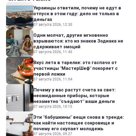
Украинцы ответили, почему не едут в
отпуск в этом году: дело не только в
деньгах
07 августа 2026, 12:30
Одни молчат, другие мгновенно
взрываются: кто из знаков Зодиака не
сдерживает эмоций
07 августа 2026, 11:43
Вкус лета в тарелке: это гаспачо от
участницы "МастерШеф" покоряет с
первой ложки
07 августа 2026, 11:04
Почему у вас растут счета за свет:
неожиданные приборы, которые
незаметно "съедают" ваши деньги
07 августа 2026, 10:15
Эти "бабушкины" вещи снова в тренде:
как найти настоящее сокровище и
почему его скупает молодежь
07 августа 2026, 09:27