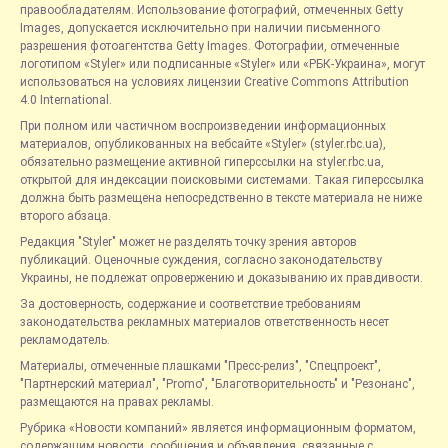
правообладателям. Использование фотографий, отмеченных Getty
Images, допускается исключительно при наличии письменного
разрешения фотоагентства Getty Images. Фотографии, отмеченные
логотипом «Styler» или подписанные «Styler» или «РБК-Украина», могут
использоваться на условиях лицензии Creative Commons Attribution
4.0 International.
При полном или частичном воспроизведении информационных
материалов, опубликованных на вебсайте «Styler» (styler.rbc.ua),
обязательно размещение активной гиперссылки на styler.rbc.ua,
открытой для индексации поисковыми системами. Такая гиперссылка
должна быть размещена непосредственно в тексте материала не ниже
второго абзаца.
Редакция "Styler" может не разделять точку зрения авторов
публикаций. Оценочные суждения, согласно законодательству
Украины, не подлежат опровержению и доказыванию их правдивости.
За достоверность, содержание и соответствие требованиям
законодательства рекламных материалов ответственность несет
рекламодатель.
Материалы, отмеченные плашками "Пресс-релиз", "Спецпроект",
"Партнерский материал", "Promo", "Благотворительность" и "Резонанс",
размещаются на правах рекламы.
Рубрика «Новости компаний» является информационным форматом,
содержащим новости, сообщения и объявления, связанные с