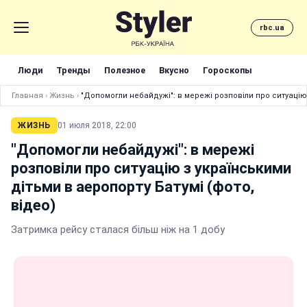
rbc.ua
Люди
Тренды
Полезное
Вкусно
Гороскопы
Главная
›
Жизнь
›
"Допомогли небайдужі": в мережі розповіли про ситуацію 
ЖИЗНЬ
01 июля 2018, 22:00
"Допомогли небайдужі": в мережі
розповіли про ситуацію з українськими
дітьми в аеропорту Батумі (фото,
відео)
Затримка рейсу сталася більш ніж на 1 добу