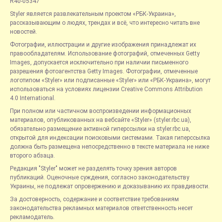
R40-05347
Styler является развлекательным проектом «РБК-Украина»,
рассказывающим о людях, трендах и всё, что интересно читать вне
новостей.
Фотографии, иллюстрации и другие изображения принадлежат их
правообладателям. Использование фотографий, отмеченных Getty
Images, допускается исключительно при наличии письменного
разрешения фотоагентства Getty Images. Фотографии, отмеченные
логотипом «Styler» или подписанные «Styler» или «РБК-Украина», могут
использоваться на условиях лицензии Creative Commons Attribution
4.0 International.
При полном или частичном воспроизведении информационных
материалов, опубликованных на вебсайте «Styler» (styler.rbc.ua),
обязательно размещение активной гиперссылки на styler.rbc.ua,
открытой для индексации поисковыми системами. Такая гиперссылка
должна быть размещена непосредственно в тексте материала не ниже
второго абзаца.
Редакция "Styler" может не разделять точку зрения авторов
публикаций. Оценочные суждения, согласно законодательству
Украины, не подлежат опровержению и доказыванию их правдивости.
За достоверность, содержание и соответствие требованиям
законодательства рекламных материалов ответственность несет
рекламодатель.