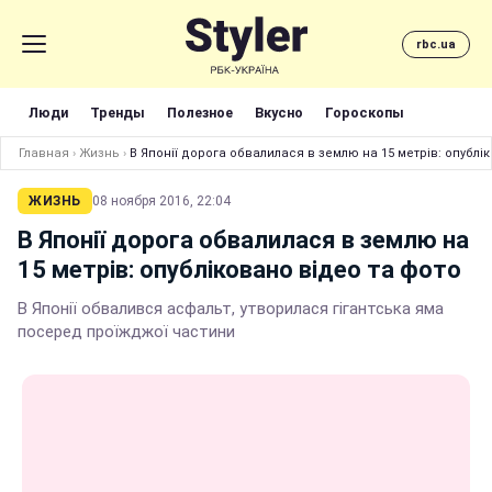
rbc.ua
Люди
Тренды
Полезное
Вкусно
Гороскопы
Главная
›
Жизнь
›
В Японії дорога обвалилася в землю на 15 метрів: опублі
ЖИЗНЬ
08 ноября 2016, 22:04
В Японії дорога обвалилася в землю на
15 метрів: опубліковано відео та фото
В Японії обвалився асфальт, утворилася гігантська яма
посеред проїжджої частини