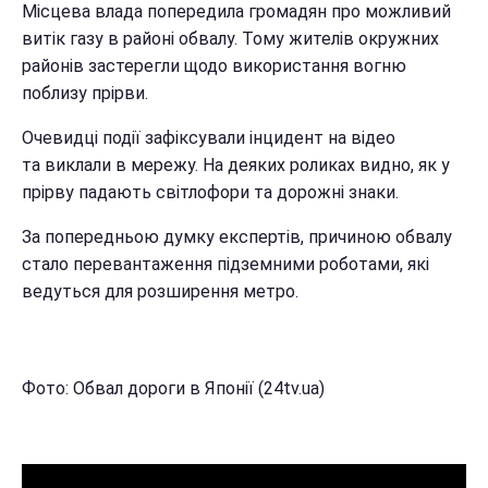
Місцева влада попередила громадян про можливий
витік газу в районі обвалу. Тому жителів окружних
районів застерегли щодо використання вогню
поблизу прірви.
Очевидці події зафіксували інцидент на відео
та виклали в мережу. На деяких роликах видно, як у
прірву падають світлофори та дорожні знаки.
За попередньою думку експертів, причиною обвалу
стало перевантаження підземними роботами, які
ведуться для розширення метро.
Фото: Обвал дороги в Японії (24tv.ua)