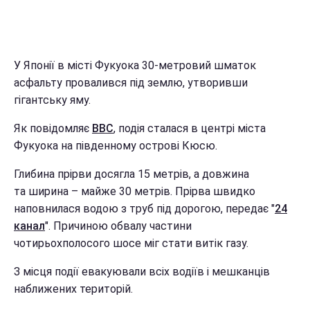
У Японії в місті Фукуока 30-метровий шматок
асфальту провалився під землю, утворивши
гігантську яму.
Як повідомляє
BBC
, подія сталася в центрі міста
Фукуока на південному острові Кюсю.
Глибина прірви досягла 15 метрів, а довжина
та ширина – майже 30 метрів. Прірва швидко
наповнилася водою з труб під дорогою, передає "
24
канал
". Причиною обвалу частини
чотирьохполосого шосе міг стати витік газу.
З місця події евакуювали всіх водіїв і мешканців
наближених територій.