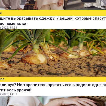
Ы
шите выбрасывать одежду: 7 вещей, которые спасут
вес поменялся
а 2026, 14:58
НОЕ
ли лук? Не торопитесь прятать его в подвал: одна 
тит весь урожай
а 2026, 14:53