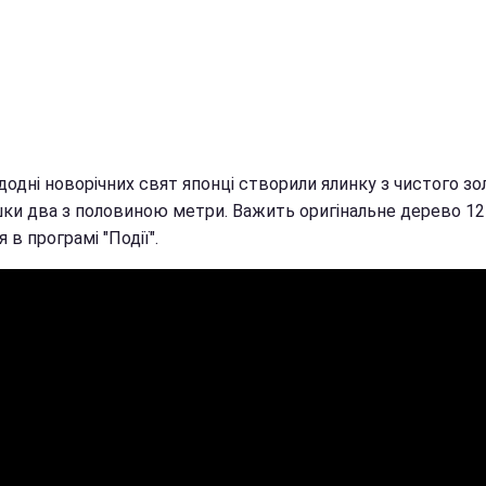
одні новорічних свят японці створили ялинку з чистого зо
ки два з половиною метри. Важить оригінальне дерево 12 
 в програмі "Події".