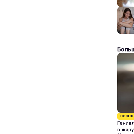
Больш
ПОЛЕЗ
Гениал
в жару