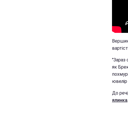
Вершину
вартіс
"Зараз 
як Бре
похмурі
ювелір 
До речі
ялинка