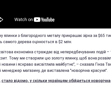
 ялинки з благородного металу прикрашає зірка за $65 тис
ть самого дерева оцінюється в $2 млн.
світова економіка страждає від непередбачуваних подій – 
кзит. Тому ми створили цю золоту ялинку, щоб вона розвія
 новини і яскраво висвітлила майбутнє", – сказала Гінза Та
і менеджер магазину, де виставлена "новорічна красуня".
,
стало відомо, у скільки українцям обійдеться новорічна
.