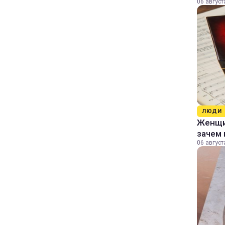
06 август
ЛЮДИ
Женщин
зачем 
06 август