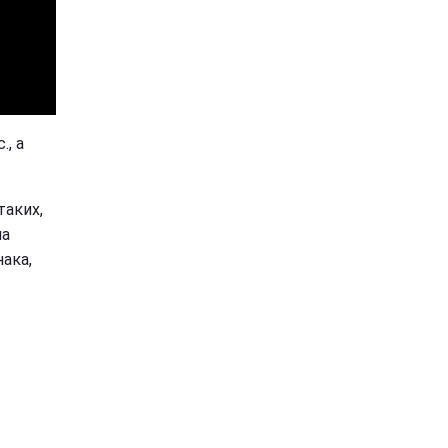
., а
таких,
ла
нака,