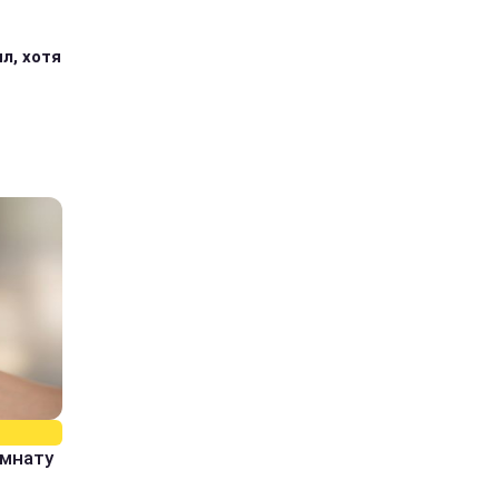
л, хотя
омнату