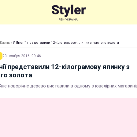
Жизнь
›
У Японії представили 12-кілограмову ялинку з чистого золота
23 ноября 2016, 09:46
нії представили 12-кілограмову ялинку з
го золота
не новорічне дерево виставили в одному з ювелірних магазині