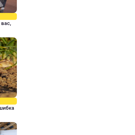
 вас,
ошибка