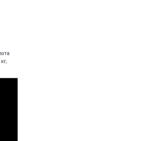
лота
кг,