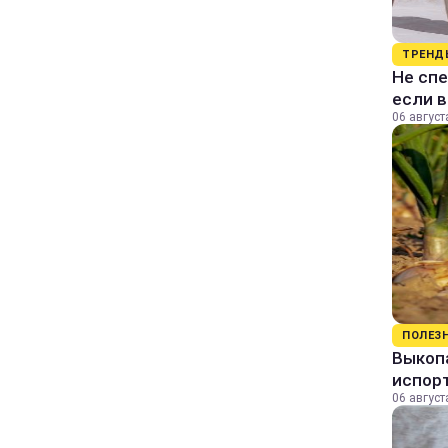
ТРЕНД
Не спе
если 
06 август
ПОЛЕЗ
Выкопа
испор
06 август