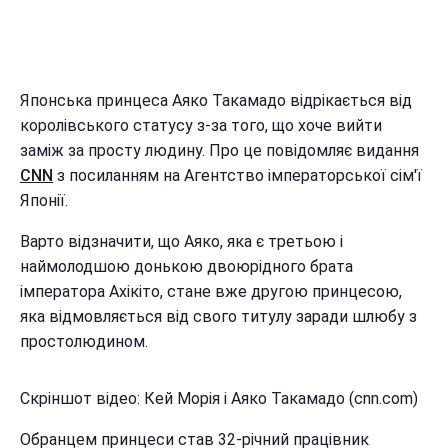
Японська принцеса Аяко Такамадо відрікається від
королівського статусу з-за того, що хоче вийти
заміж за просту людину. Про це повідомляє видання
CNN
з посиланням на Агентство імператорської сім'ї
Японії.
Варто відзначити, що Аяко, яка є третьою і
наймолодшою донькою двоюрідного брата
імператора Ахікіто, стане вже другою принцесою,
яка відмовляється від свого титулу заради шлюбу з
простолюдином.
Скріншот відео: Кей Морія і Аяко Такамадо (cnn.com)
Обранцем принцеси став 32-річний працівник