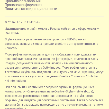
Правила пользования
Правовая информация
Политика конфиденциальности
© 2026 LLC «UBT MEDIA»
Идентификатор онлайн-медиа в Реестре субъектов в сфере медиа —
R40-05347
Styler является развлекательным проектом «РБК-Украина»,
рассказывающим о людях, трендах и всё, что интересно читать вне
новостей.
Фотографии, иллюстрации и другие изображения принадлежат их
правообладателям. Использование фотографий, отмеченных Getty
Images, допускается исключительно при наличии письменного
разрешения фотоагентства Getty Images. Фотографии, отмеченные
логотипом «Styler» или подписанные «Styler» или «РБК-Украина», могут
использоваться на условиях лицензии Creative Commons Attribution
4.0 International.
При полном или частичном воспроизведении информационных
материалов, опубликованных на вебсайте «Styler» (styler.rbc.ua),
обязательно размещение активной гиперссылки на styler.rbc.ua,
открытой для индексации поисковыми системами. Такая гиперссылка
должна быть размещена непосредственно в тексте материала не ниже
второго абзаца.