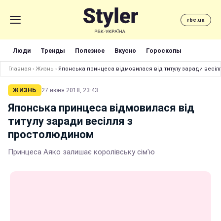
rbc.ua
Люди
Тренды
Полезное
Вкусно
Гороскопы
Главная
›
Жизнь
›
Японська принцеса відмовилася від титулу заради весі
ЖИЗНЬ
27 июня 2018, 23:43
Японська принцеса відмовилася від
титулу заради весілля з
простолюдином
Принцеса Аяко залишає королівську сім'ю