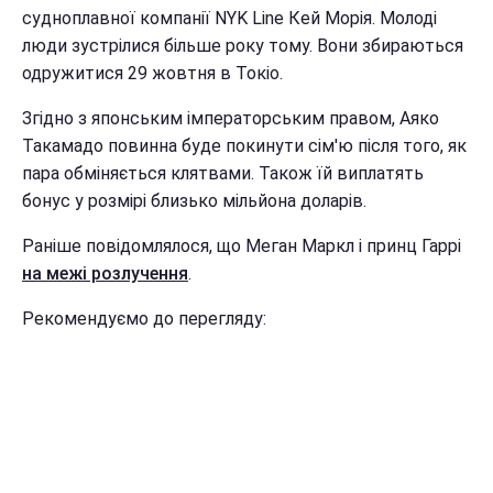
судноплавної компанії NYK Line Кей Морія. Молоді
люди зустрілися більше року тому. Вони збираються
одружитися 29 жовтня в Токіо.
Згідно з японським імператорським правом, Аяко
Такамадо повинна буде покинути сім'ю після того, як
пара обміняється клятвами. Також їй виплатять
бонус у розмірі близько мільйона доларів.
Раніше повідомлялося, що Меган Маркл і принц Гаррі
на межі розлучення
.
Рекомендуємо до перегляду: