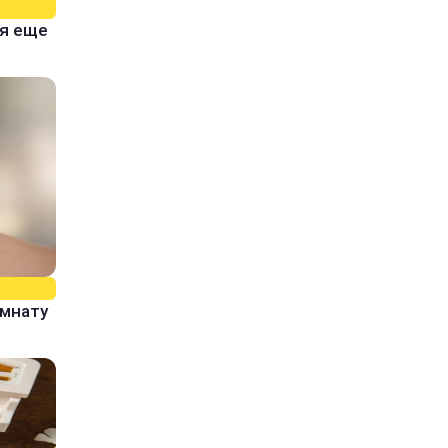
тя еще
омнату