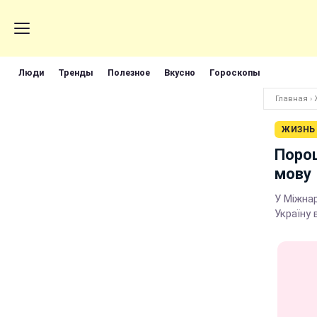
Люди
Тренды
Полезное
Вкусно
Гороскопы
Главная
›
ЖИЗНЬ
Порош
мову
У Міжнар
Україну 