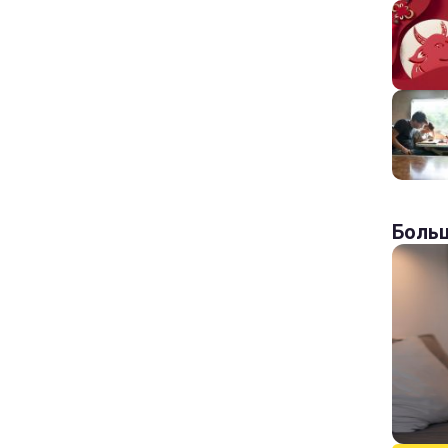
Больш