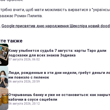
отрібно вчити, щоб мати можливість вирватися з "українсь
 вважає Роман Пилипів.
,
Google присвятив дню народження Шекспіра новий doodl
йте также
Кому улыбнется судьба 7 августа: карты Таро дали
подсказки для всех знаков Зодиака
07 августа 2026, 06:02
Люди, рожденные в эти дни недели, гребут деньги л
им повезло с пеленок
06 августа 2026, 20:59
Открываешь банку и уже не остановиться: как закры
кабачки в соусе сацебели
06 августа 2026, 20:12