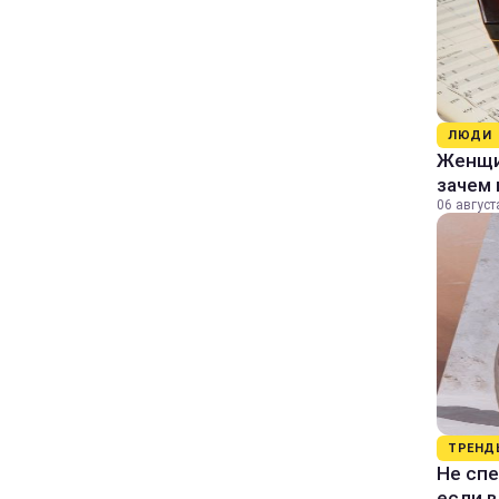
ЛЮДИ
Женщин
зачем 
06 август
ТРЕНД
Не спе
если 