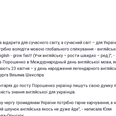
а відкрита для сучасного світу, а сучасний світ – для Україн
рібно володіти мовою глобального спілкування - англійськ
nglish - grow fast! (Учи англійську – рости швидко – ред.)", -
в Порошенко в Междурнародный день англійської мови, я
чають 23 квітня – у день народження легендарного англійс
урга Вільяма Шекспіра.
нтарях до посту Порошенко українці пишуть свою думку 
ність знання англійської для українців.
у чергу громадянам України потрібно гарне харчування, а 
й шлунок англійська якось не дуже йде", - написала Юлія
ова-Орысюк.