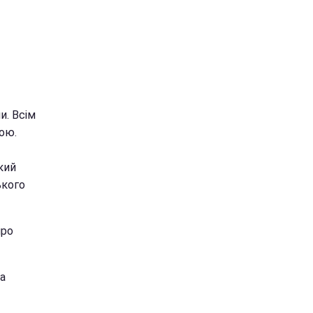
и. Всім
ою.
кий
ького
про
на