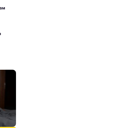
кам
з