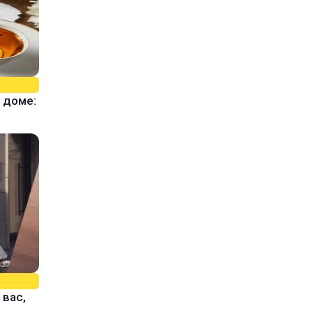
 доме:
 вас,