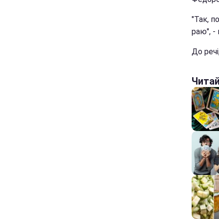
"Так, п
раю", -
До речі
Чита