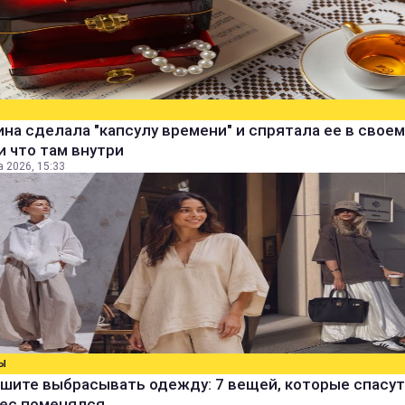
а сделала "капсулу времени" и спрятала ее в своем
и что там внутри
а 2026, 15:33
Ы
шите выбрасывать одежду: 7 вещей, которые спасут
вес поменялся