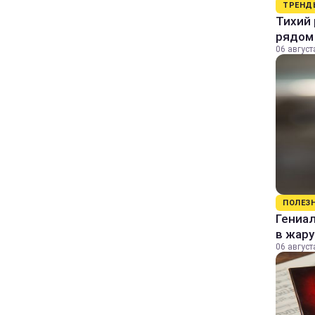
ТРЕНД
Тихий 
рядом
06 август
ПОЛЕЗ
Гениал
в жару
06 август