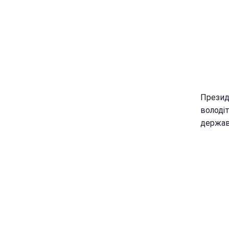
Презид
володі
держав