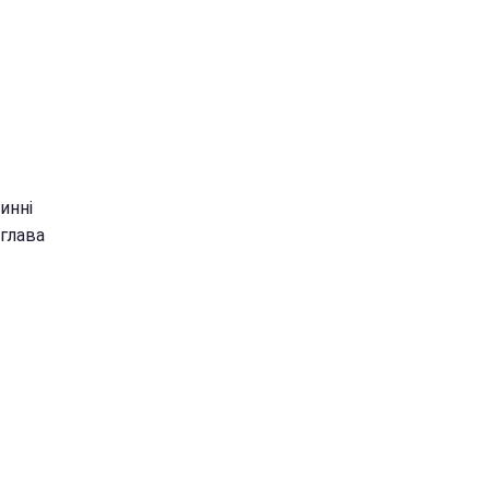
инні
 глава