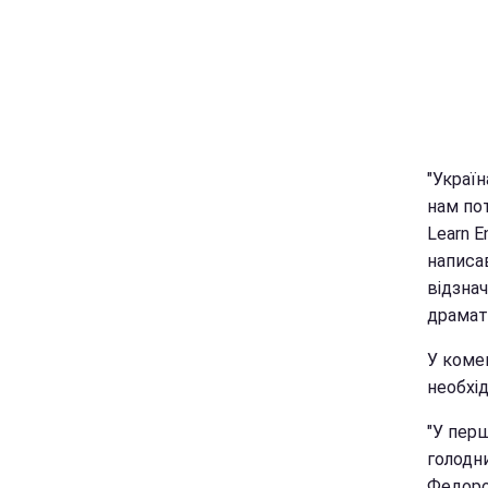
"Україн
нам пот
Learn E
написа
відзна
драмат
У коме
необхід
"У перш
голодни
Федор