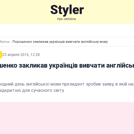
Жизнь
›
Порошенко закликав українців вивчати англійську мову
23 апреля 2016, 12:28
енко закликав українців вивчати англійсь
одний день англійської мови президент зробив заяву, в якій на
відкритою для сучасного світу