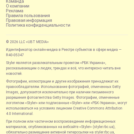
Команда
О компании
Реклама
Правила пользования
Правовая информация
Политика конфиденциальности
© 2026 LLC «UBT MEDIA»
Идентификатор онлайн-медиа в Реестре субъектов в сфере медиа —
R40-05347
Styler является развлекательным проектом «РБК-Украина»,
рассказывающим о людях, трендах и всё, что интересно читать вне
новостей.
Фотографии, иллюстрации и другие изображения принадлежат их
правообладателям. Использование фотографий, отмеченных Getty
Images, допускается исключительно при наличии письменного
разрешения фотоагентства Getty Images. Фотографии, отмеченные
логотипом «Styler» или подписанные «Styler» или «РБК-Украина», могут
использоваться на условиях лицензии Creative Commons Attribution
4.0 International.
При полном или частичном воспроизведении информационных
материалов, опубликованных на вебсайте «Styler» (styler.rbc.ua),
обязательно размещение активной гиперссылки на styler.rbc.ua,