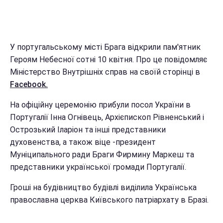
У португальському місті Брага відкрили пам'ятник
Героям Небесної сотні 10 квітня. Про це повідомляє
Міністерство Внутрішніх справ на своїй сторінці в
Facebook.
На офіційну церемонію прибули посол України в
Португалії Інна Огнівець, Архієпископ Рівненський і
Острозький Іларіон та інші представники
духовенства, а також віце -президент
Муніципального ради Браги Фирмину Маркеш та
представники української громади Португалії.
Гроші на будівництво будівлі виділила Українська
православна церква Київського патріархату в Бразі.