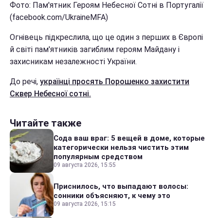
Фото: Пам'ятник Героям Небесної Сотні в Португалії
(facebook.com/UkraineMFA)
Огнівець підкреслила, що це один з перших в Європі
й світі пам'ятників загиблим героям Майдану і
захисникам незалежності України.
До речі,
українці просять Порошенко захистити
Сквер Небесної сотні.
Читайте также
Сода ваш враг: 5 вещей в доме, которые
категорически нельзя чистить этим
популярным средством
09 августа 2026, 15:55
Приснилось, что выпадают волосы:
сонники объясняют, к чему это
09 августа 2026, 15:15