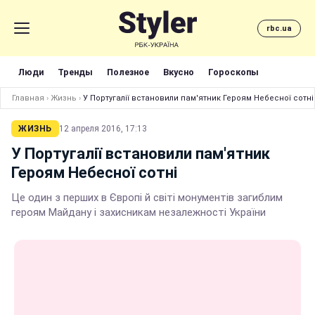
rbc.ua
Люди
Тренды
Полезное
Вкусно
Гороскопы
Главная
›
Жизнь
›
У Португалії встановили пам'ятник Героям Небесної сотні
ЖИЗНЬ
12 апреля 2016, 17:13
У Португалії встановили пам'ятник
Героям Небесної сотні
Це один з перших в Європі й світі монументів загиблим
героям Майдану і захисникам незалежності України