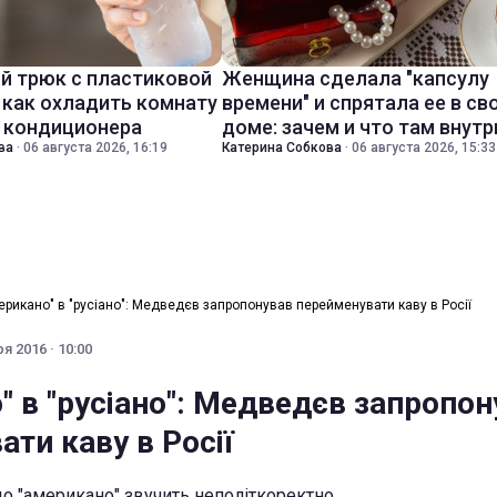
й трюк с пластиковой
Женщина сделала "капсулу
 как охладить комнату
времени" и спрятала ее в св
з кондиционера
доме: зачем и что там внутр
ва
·
06 августа 2026, 16:19
Катерина Собкова
·
06 августа 2026, 15:33
ерикано" в "русіано": Медведєв запропонував перейменувати каву в Росії
я 2016 · 10:00
" в "русіано": Медведєв запропон
ти каву в Росії
о "американо" звучить неполіткоректно