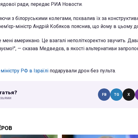
ядової ради, передає РИА Новости.
чи з білоруськими колегами, похвалив їх за конструктивн
рем'єр-міністр Андрій Кобяков пояснив, що йому в цьому д
е мені американо. Це взагалі неполіткоректно звучить. Дав
ємо!", — сказав Медведєв, в якості альтернативи запроп
міністру РФ в Ізраїлі
подарували дрон без пульта.
татья?
FB
TG
X
узьями