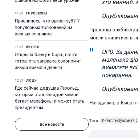
ошибка испортит весь урожай
хто винний. А
14:21
ГОРОСКОПЫ
Опублікова
Приснилось, что выпал зуб? 7
популярных толкований из
Прокопів опублікував
разных сонников
могли опинитися в лі
13:47
ВКУСНО
UPD. За дани
Открыла банку и борщ почти
маленька дів
готов: эта заправка сэкономит
вимагати вс
зимой время и деньги
покарання.
12:51
ЛЮДИ
Где сейчас дедушка Гарольд,
Опублікова
который стал звездой мемов:
бегает марафоны и может стать
Нагадаємо, в Києві
п
президентом
Теги:
Интеллектуальная с
Все новости