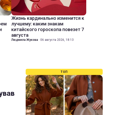
Жизнь кардинально изменится к
оем
лучшему: каким знакам
и
китайского гороскопа повезет 7
августа
Людмила Жукова
·
06 августа 2026, 18:13
ТОП
ував