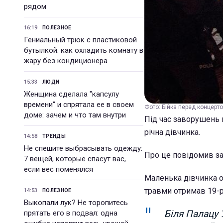
рядом
16:19
ПОЛЕЗНОЕ
Гениальный трюк с пластиковой
бутылкой: как охладить комнату в
жару без кондиционера
15:33
ЛЮДИ
Женщина сделала "капсулу
времени" и спрятала ее в своем
Фото: Бійка перед концерто
доме: зачем и что там внутри
Під час заворушень 
річна дівчинка.
14:58
ТРЕНДЫ
Не спешите выбрасывать одежду:
Про це повідомив з
7 вещей, которые спасут вас,
если вес поменялся
Маленька дівчинка от
травми отримав 19-р
14:53
ПОЛЕЗНОЕ
Выкопали лук? Не торопитесь
Біля Палацу 
прятать его в подвал: одна