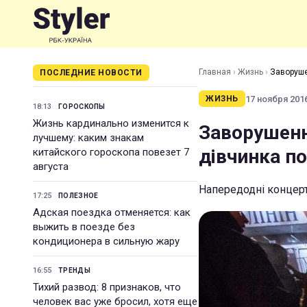
Главная
›
Жизнь
›
Заворуше
ПОСЛЕДНИЕ НОВОСТИ
17 ноября 2016
ЖИЗНЬ
18:13
ГОРОСКОПЫ
Жизнь кардинально изменится к
Заворушенн
лучшему: каким знакам
дівчинка п
китайского гороскопа повезет 7
августа
Напередодні концерт
17:25
ПОЛЕЗНОЕ
Адская поездка отменяется: как
выжить в поезде без
кондиционера в сильную жару
16:55
ТРЕНДЫ
Тихий развод: 8 признаков, что
человек вас уже бросил, хотя еще