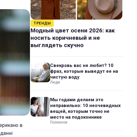
ТРЕНДЫ
Модный цвет осени 2026: как
носить коричневый и не
выглядеть скучно
Свекровь вас не любит? 10
фраз, которые выведут ее на
чистую воду
Люди
Мы годами делаем это
неправильно: 10 неочевидных
вещей, которым точно не
место на подоконнике
Полезное
ерикано в
іданні