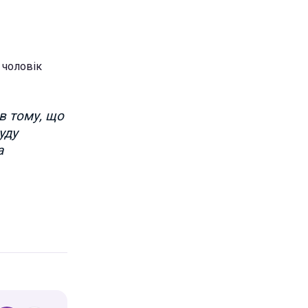
 чоловік
в тому, що
уду
а