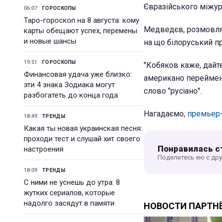
Євразійського міжур
06:07
ГОРОСКОПЫ
Таро-гороскоп на 8 августа: кому
Медведєв, розмовляю
карты обещают успех, перемены
и новые шансы
на що білоруський п
19:51
ГОРОСКОПЫ
"Кобяков каже, дайт
Финансовая удача уже близко:
американо переймену
эти 4 знака Зодиака могут
слово "русіано".
разбогатеть до конца года
Нагадаємо,
премьер-
18:49
ТРЕНДЫ
Какая ты новая украинская песня:
проходи тест и слушай хит своего
Понравилась с
настроения
Поделитесь ею с др
18:09
ТРЕНДЫ
С ними не уснешь до утра: 8
жутких сериалов, которые
надолго засядут в памяти