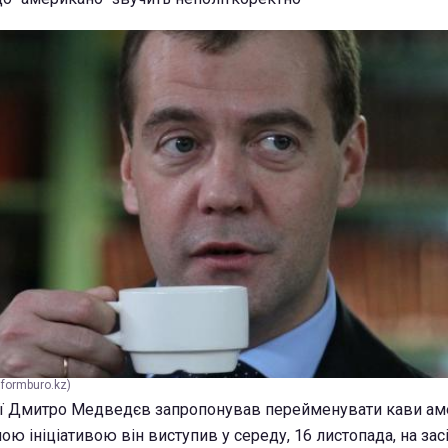
formburo.kz)
сії Дмитро Медведєв запропонував перейменувати кави ам
ною ініціативою він виступив у середу, 16 листопада, на зас