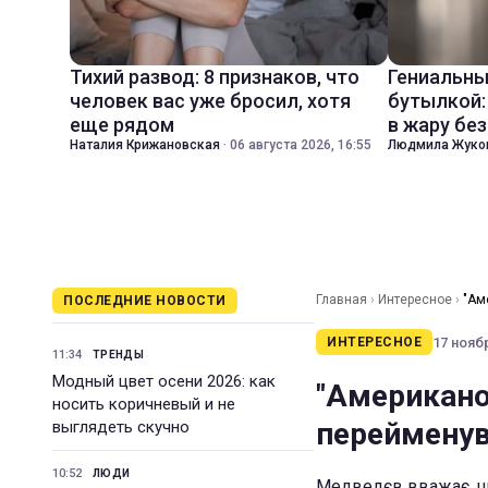
Тихий развод: 8 признаков, что
Гениальны
человек вас уже бросил, хотя
бутылкой:
еще рядом
в жару бе
Наталия Крижановская
·
06 августа 2026, 16:55
Людмила Жуко
Главная
›
Интересное
›
"Ам
ПОСЛЕДНИЕ НОВОСТИ
17 ноябр
ИНТЕРЕСНОЕ
11:34
ТРЕНДЫ
Модный цвет осени 2026: как
"Американо
носить коричневый и не
перейменува
выглядеть скучно
10:52
ЛЮДИ
Медведєв вважає, щ