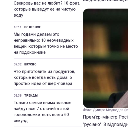
Свекровь вас не любит? 10 фраз,
которые выведут ее на чистую
воду
10:11
ПОЛЕЗНОЕ
Мы годами делаем это
неправильно: 10 неочевидных
вещей, которым точно не место
на подоконнике
09:32
ВКУСНО
Что приготовить из продуктов,
которые всегда есть дома: 5
простых идей от шеф-повара
08:38
ТРЕНДЫ
Только самые внимательные
найдут все 7 отличий в этой
Фото: Дмитро Медведєв (In
головоломке: есть всего 60
Прем'єр-міністр Ро
секунд
"русіано". З відповід