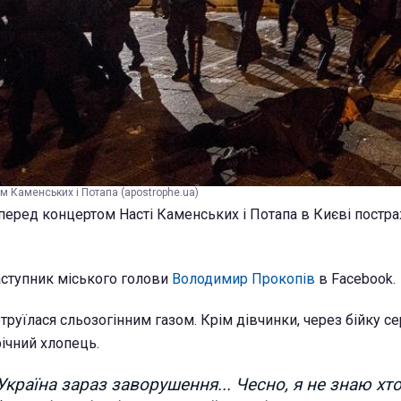
м Каменських і Потапа (apostrophe.ua)
перед концертом Насті Каменських і Потапа в Києві постр
аступник міського голови
Володимир Прокопів
в Facebook.
руїлася сльозогінним газом. Крім дівчинки, через бійку се
ічний хлопець.
Україна зараз заворушення... Чесно, я не знаю хто