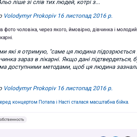
льо ліше зі слів тих людей, котрі з...
но
Volodymyr Prokopiv
16 листопад 2016 р.
 фото чоловіка, через якого, ймовірно, дівчинка і молодий
карні.
ми які я отримую, "саме ця людина підозрюється 
чинка зараз в лікарні. Якщо дані підтвердяться, б
іма доступними методами, щоб ця людина зазнал
но
Volodymyr Prokopiv
16 листопад 2016 р.
еред концертом Потапа і Насті сталася масштабна бійка
.
обственность