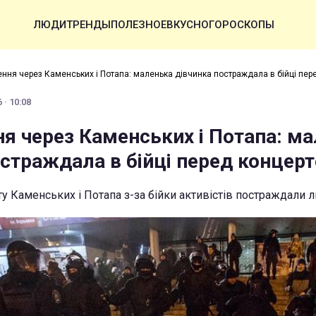
ЛЮДИ
ТРЕНДЫ
ПОЛЕЗНОЕ
ВКУСНО
ГОРОСКОПЫ
ння через Каменських і Потапа: маленька дівчинка постраждала в бійці пер
 · 10:08
я через Каменських і Потапа: м
остраждала в бійці перед концер
у Каменських і Потапа з-за бійки активістів постраждали 