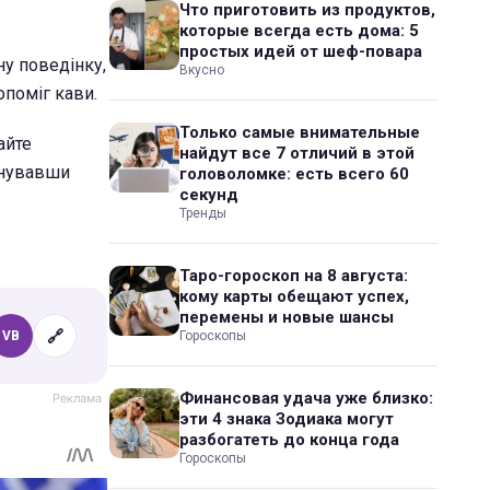
Что приготовить из продуктов,
которые всегда есть дома: 5
простых идей от шеф-повара
у поведінку,
Вкусно
опоміг кави.
Только самые внимательные
айте
найдут все 7 отличий в этой
онувавши
головоломке: есть всего 60
секунд
Тренды
Таро-гороскоп на 8 августа:
кому карты обещают успех,
перемены и новые шансы
🔗
VB
Гороскопы
Финансовая удача уже близко:
эти 4 знака Зодиака могут
разбогатеть до конца года
Гороскопы