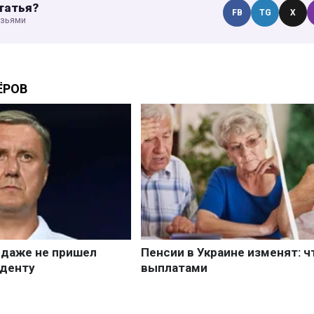
татья?
FB
TG
X
узьями