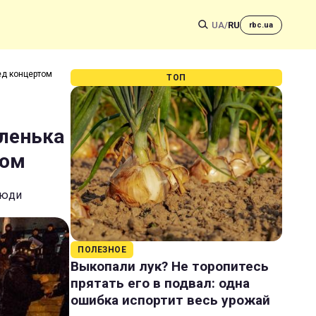
UA
/
RU
rbc.ua
ед концертом
ТОП
аленька
том
люди
ПОЛЕЗНОЕ
Выкопали лук? Не торопитесь
прятать его в подвал: одна
ошибка испортит весь урожай