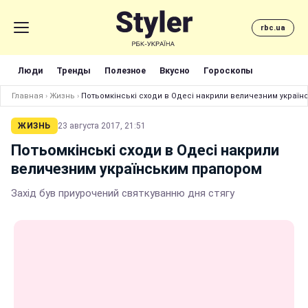
rbc.ua
Люди
Тренды
Полезное
Вкусно
Гороскопы
Главная
›
Жизнь
›
Потьомкінські сходи в Одесі накрили величезним украї
ЖИЗНЬ
23 августа 2017, 21:51
Потьомкінські сходи в Одесі накрили
величезним українським прапором
Захід був приурочений святкуванню дня стягу