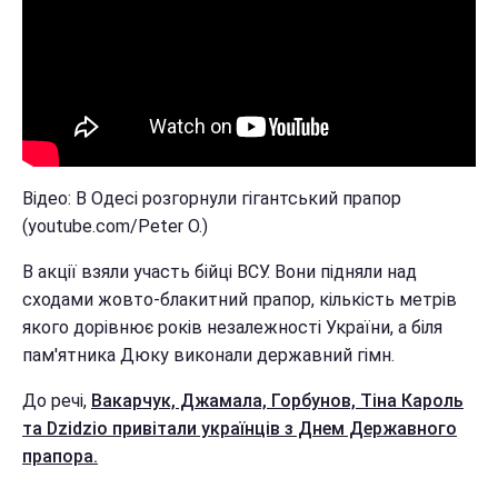
Відео: В Одесі розгорнули гігантський прапор
(youtube.com/Peter O.)
В акції взяли участь бійці ВСУ. Вони підняли над
сходами жовто-блакитний прапор, кількість метрів
якого дорівнює років незалежності України, а біля
пам'ятника Дюку виконали державний гімн.
До речі,
Вакарчук, Джамала, Горбунов, Тіна Кароль
та Dzidzio привітали українців з Днем Державного
прапора.