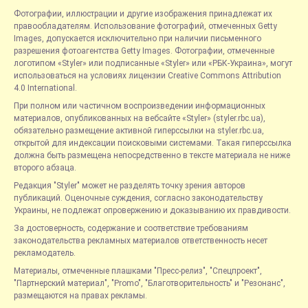
Фотографии, иллюстрации и другие изображения принадлежат их
правообладателям. Использование фотографий, отмеченных Getty
Images, допускается исключительно при наличии письменного
разрешения фотоагентства Getty Images. Фотографии, отмеченные
логотипом «Styler» или подписанные «Styler» или «РБК-Украина», могут
использоваться на условиях лицензии Creative Commons Attribution
4.0 International.
При полном или частичном воспроизведении информационных
материалов, опубликованных на вебсайте «Styler» (styler.rbc.ua),
обязательно размещение активной гиперссылки на styler.rbc.ua,
открытой для индексации поисковыми системами. Такая гиперссылка
должна быть размещена непосредственно в тексте материала не ниже
второго абзаца.
Редакция "Styler" может не разделять точку зрения авторов
публикаций. Оценочные суждения, согласно законодательству
Украины, не подлежат опровержению и доказыванию их правдивости.
За достоверность, содержание и соответствие требованиям
законодательства рекламных материалов ответственность несет
рекламодатель.
Материалы, отмеченные плашками "Пресс-релиз", "Спецпроект",
"Партнерский материал", "Promo", "Благотворительность" и "Резонанс",
размещаются на правах рекламы.