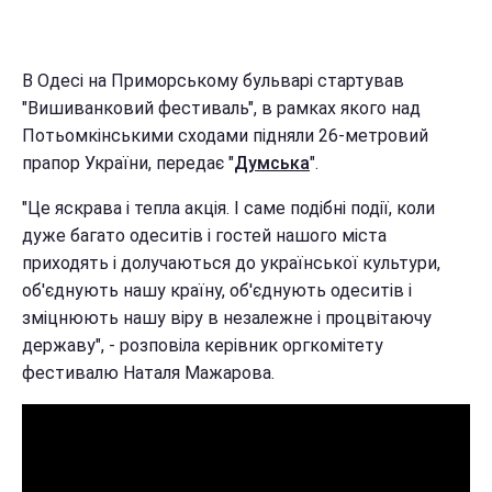
В Одесі на Приморському бульварі стартував
"Вишиванковий фестиваль", в рамках якого над
Потьомкінськими сходами підняли 26-метровий
прапор України, передає "
Думська
".
"Це яскрава і тепла акція. І саме подібні події, коли
дуже багато одеситів і гостей нашого міста
приходять і долучаються до української культури,
об'єднують нашу країну, об'єднують одеситів і
зміцнюють нашу віру в незалежне і процвітаючу
державу", - розповіла керівник оргкомітету
фестивалю Наталя Мажарова.