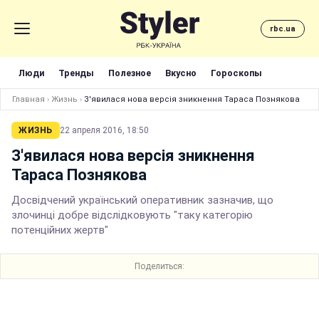
rbc.ua
Люди
Тренды
Полезное
Вкусно
Гороскопы
Главная
›
Жизнь
›
З'явилася нова версія зникнення Тараса Познякова
ЖИЗНЬ
22 апреля 2016, 18:50
З'явилася нова версія зникнення
Тараса Познякова
Досвідчений український оперативник зазначив, що
злочинці добре відслідковують "таку категорію
потенційних жертв"
Поделиться: