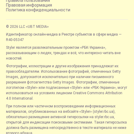
Правила пользования
Правовая информация
Политика конфиденциальности
© 2026 LLC «UBT MEDIA»
Идентификатор онлайн-медиа в Реестре субъектов в сфере медиа —
R40-05347
Styler является развлекательным проектом «РБК-Украина»,
рассказывающим о людях, трендах и всё, что интересно читать вне
новостей.
Фотографии, иллюстрации и другие изображения принадлежат их
правообладателям. Использование фотографий, отмеченных Getty
Images, допускается исключительно при наличии письменного
разрешения фотоагентства Getty Images. Фотографии, отмеченные
логотипом «Styler» или подписанные «Styler» или «РБК-Украина», могут
использоваться на условиях лицензии Creative Commons Attribution
4.0 International.
При полном или частичном воспроизведении информационных
материалов, опубликованных на вебсайте «Styler» (styler.rbc.ua),
обязательно размещение активной гиперссылки на styler.rbc.ua,
открытой для индексации поисковыми системами. Такая гиперссылка
должна быть размещена непосредственно в тексте материала не ниже
второго абзаца.