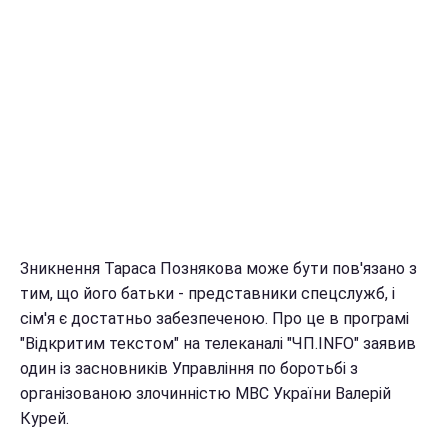
Зникнення Тараса Познякова може бути пов'язано з
тим, що його батьки - представники спецслужб, і
сім'я є достатньо забезпеченою. Про це в програмі
"Відкритим текстом" на телеканалі "ЧП.INFO" заявив
один із засновників Управління по боротьбі з
організованою злочинністю МВС України Валерій
Курей.