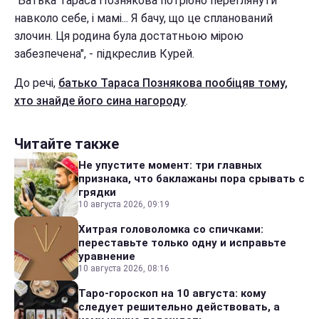
"Батька Тараса Познякова потрібно переглянути
навколо себе, і мамі... Я бачу, що це спланований
злочин. Ця родина була достатньою мірою
забезпечена", - підкреслив Курей.
До речі,
батько Тараса Познякова пообіцяв тому,
хто знайде його сина нагороду
.
Читайте также
Не упустите момент: три главных
признака, что баклажаны пора срывать с
грядки
10 августа 2026, 09:19
Хитрая головоломка со спичками:
переставьте только одну и исправьте
уравнение
10 августа 2026, 08:16
Таро-гороскоп на 10 августа: кому
следует решительно действовать, а