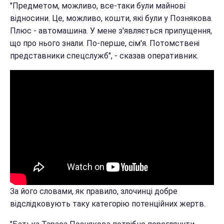
"Предметом, можливо, все-таки були майнові
відносини. Це, можливо, кошти, які були у Познякова.
Плюс - автомашина. У мене з'являється припущення,
що про нього знали. По-перше, сім'я. Потомствені
представники спецслужб", - сказав оперативник.
За його словами, як правило, злочинці добре
відслідковують таку категорію потенційних жертв.