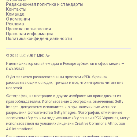
Редакционная политика и стандарты
Контакты
Команда
О компании
Реклама
Правила пользования
Правовая информация
Политика конфиденциальности
© 2026 LLC «UBT MEDIA»
Идентификатор онлайн-медиа в Реестре субъектов в сфере медиа —
R40-05347
Styler является развлекательным проектом «РБК-Украина»,
рассказывающим о людях, трендах и всё, что интересно читать вне
новостей.
Фотографии, иллюстрации и другие изображения принадлежат их
правообладателям. Использование фотографий, отмеченных Getty
Images, допускается исключительно при наличии письменного
разрешения фотоагентства Getty Images. Фотографии, отмеченные
логотипом «Styler» или подписанные «Styler» или «РБК-Украина», могут
использоваться на условиях лицензии Creative Commons Attribution
4.0 International.