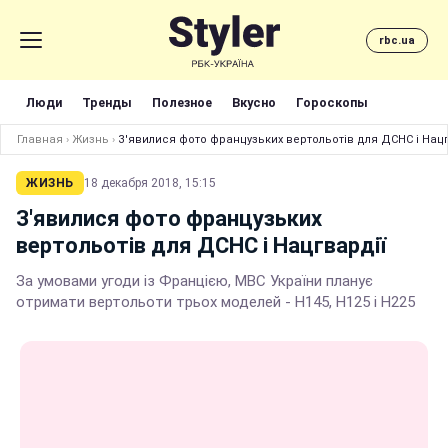
rbc.ua
Люди
Тренды
Полезное
Вкусно
Гороскопы
Главная
›
Жизнь
›
З'явилися фото французьких вертольотів для ДСНС і Нацг
ЖИЗНЬ
18 декабря 2018, 15:15
З'явилися фото французьких
вертольотів для ДСНС і Нацгвардії
За умовами угоди із Францією, МВС України планує
отримати вертольоти трьох моделей - Н145, Н125 і Н225