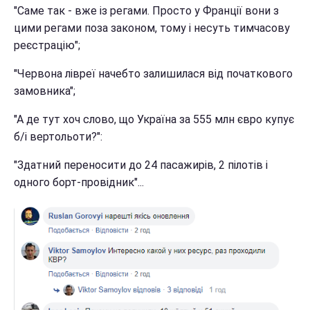
"Саме так - вже із регами. Просто у Франції вони з
цими регами поза законом, тому і несуть тимчасову
реєстрацію";
"Червона лівреї начебто залишилася від початкового
замовника";
"А де тут хоч слово, що Україна за 555 млн євро купує
б/і вертольоти?":
"Здатний переносити до 24 пасажирів, 2 пілотів і
одного борт-провідник"...