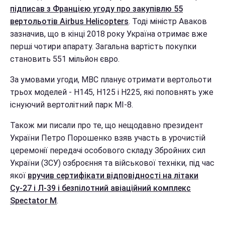
підписав з Францією угоду про закупівлю 55
вертольотів Airbus Helicopters
. Тоді міністр Аваков
зазначив, що в кінці 2018 року Україна отримає вже
перші чотири апарату. Загальна вартість покупки
становить 551 мільйон євро.
За умовами угоди, МВС планує отримати вертольоти
трьох моделей - Н145, Н125 і Н225, які поповнять уже
існуючий вертолітний парк МІ-8.
Також ми писали про те, що нещодавно президент
України Петро Порошенко взяв участь в урочистій
церемонії передачі особового складу Збройних сил
України (ЗСУ) озброєння та військової техніки, під час
якої
вручив сертифікати відповідності на літаки
Су-27 і Л-39 і безпілотний авіаційний комплекс
Spectator M
.