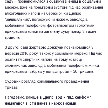
саду – познайомилася з обвинуваченим в соціальній
мережі. Вже на прем'єрній зустрічі під час розпивання
алкогольних напоїв на березі річки Дніпро
"залицяльник", погрожуючи ножем, заволодів
мобільним телефоном, фотоапаратом і золотими
прикрасами жінки на загальну суму понад 8 тисяч
гривень.
З другої свій жертвою донжуан познайомився у
вересні 2016 року, також у соціальній мережі. Під час
розпиття спиртних напоїв на тому ж місці
зловмисник заволодів мобільним телефоном жінки,
прикрасами і забрав у неї всі гроші – 50 гривень.
Судовий розгляд кримінального провадження
триває.
Нагадаємо, раніше в
Дніпрі водій "під кайфом"
намагався з'їсти пакет з наркотиками