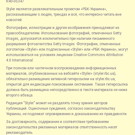
R40-05347
Styler является развлекательным проектом «РБК-Украина»,
рассказывающим о людях, трендах и всё, что интересно читать вне
новостей.
Фотографии, иллюстрации и другие изображения принадлежат их
правообладателям. Использование фотографий, отмеченных Getty
Images, допускается исключительно при наличии письменного
разрешения фотоагентства Getty Images. Фотографии, отмеченные
логотипом «Styler» или подписанные «Styler» или «РБК-Украина», могут
использоваться на условиях лицензии Creative Commons Attribution
4.0 International.
При полном или частичном воспроизведении информационных
материалов, опубликованных на вебсайте «Styler» (styler.rbc.ua),
обязательно размещение активной гиперссылки на styler.rbc.ua,
открытой для индексации поисковыми системами. Такая гиперссылка
должна быть размещена непосредственно в тексте материала не ниже
второго абзаца.
Редакция "Styler" может не разделять точку зрения авторов
публикаций. Оценочные суждения, согласно законодательству
Украины, не подлежат опровержению и доказыванию их правдивости.
За достоверность, содержание и соответствие требованиям
законодательства рекламных материалов ответственность несет
рекламодатель.