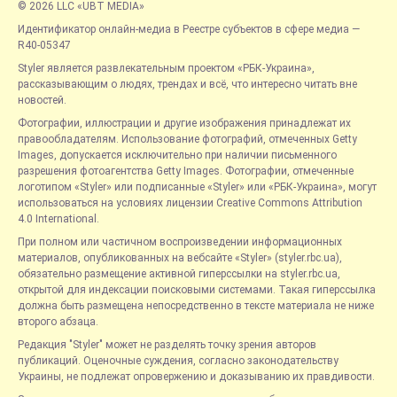
© 2026 LLC «UBT MEDIA»
Идентификатор онлайн-медиа в Реестре субъектов в сфере медиа —
R40-05347
Styler является развлекательным проектом «РБК-Украина»,
рассказывающим о людях, трендах и всё, что интересно читать вне
новостей.
Фотографии, иллюстрации и другие изображения принадлежат их
правообладателям. Использование фотографий, отмеченных Getty
Images, допускается исключительно при наличии письменного
разрешения фотоагентства Getty Images. Фотографии, отмеченные
логотипом «Styler» или подписанные «Styler» или «РБК-Украина», могут
использоваться на условиях лицензии Creative Commons Attribution
4.0 International.
При полном или частичном воспроизведении информационных
материалов, опубликованных на вебсайте «Styler» (styler.rbc.ua),
обязательно размещение активной гиперссылки на styler.rbc.ua,
открытой для индексации поисковыми системами. Такая гиперссылка
должна быть размещена непосредственно в тексте материала не ниже
второго абзаца.
Редакция "Styler" может не разделять точку зрения авторов
публикаций. Оценочные суждения, согласно законодательству
Украины, не подлежат опровержению и доказыванию их правдивости.