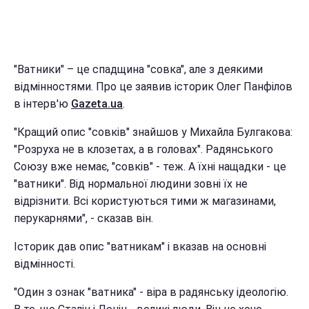
"Ватники" – це спадщина "совка", але з деякими
відмінностями. Про це заявив історик Олег Панфілов
в інтерв'ю
Gazeta.ua
.
"Кращий опис "совків" знайшов у Михайла Булгакова:
"Розруха не в клозетах, а в головах". Радянського
Союзу вже немає, "совків" - теж. А їхні нащадки - це
"ватники". Від нормальної людини зовні їх не
відрізнити. Всі користуються тими ж магазинами,
перукарнями", - сказав він.
Історик дав опис "ватникам" і вказав на основні
відмінності.
"Один з ознак "ватника" - віра в радянську ідеологію.