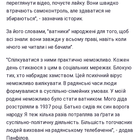
переглянути відео, почуєте лайку. Вони швидко
втрачають самоконтроль, але здаватися не
збираються", - зазначив історик.
За його словами, "ватники" народжені для того, щоб
всі знали: вони завжди у всьому праві, навіть коли
нічого не читали і не бачили".
"Спілкуватися з ними практично неможливо. Кожен
день стикаюся з цим в соціальних мережах. Блокую
тих, хто набридає хамством. Цей психічний вірус
неможливо вилікувати. В радянські часи люди
формувалися в суспільно-сімейних умовах. У моїй
родині неможливо було стати ватником. Мого діда
розстріляли в 1937 році. Батько сидів як син ворога
народу. Я теж кілька разів потрапляв за ґрати за
суспільно-політичну діяльність. Більшість тогочасних
людей виховані на радянському телебаченні", - додав
Панфілов.