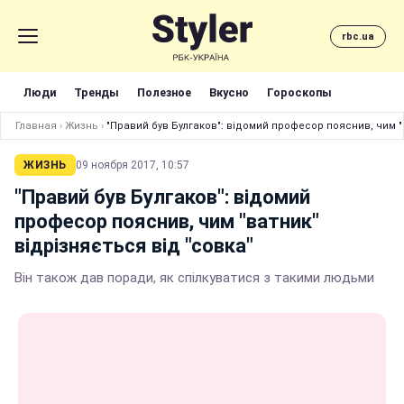
rbc.ua
Люди
Тренды
Полезное
Вкусно
Гороскопы
Главная
›
Жизнь
›
"Правий був Булгаков": відомий професор пояснив, чим "в
ЖИЗНЬ
09 ноября 2017, 10:57
"Правий був Булгаков": відомий
професор пояснив, чим "ватник"
відрізняється від "совка"
Він також дав поради, як спілкуватися з такими людьми