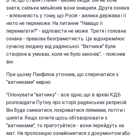
В те, що Сталін і Ленін - великі люди. Він не хоче
знати, скільки мільйонів вони знищили. Друга ознака
- впевненість у тому, що Росія - велика держава і її
ніхто не переможе. На питання: "Навіщо її
перемагати?" - відповісти не може. Третя і головна
ознака - правова безграмотність. Це відокремлює
сучасну людину від радянської. "Ватники" були
створені в умовах, коли не було законів", - пояснив
він.
При цьому Панфілов уточнив, що сперечатися з
"ватниками" марно.
"Опонувати "ватнику" - все одно, що в архіві КДБ
розповідати Путіну про історії радянських репресій.
Він буде смикатися, покриватися плямами, потіти і
шипіти. Якщо хочете щось обговорювати з
"ватниками", то приготуйтеся - вони перейдуть на
мат. На пропозицію ознайомитися з документом або