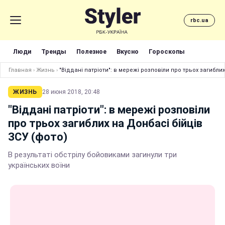
rbc.ua
Люди
Тренды
Полезное
Вкусно
Гороскопы
Главная
›
Жизнь
›
"Віддані патріоти": в мережі розповіли про трьох загибли
ЖИЗНЬ
28 июня 2018, 20:48
"Віддані патріоти": в мережі розповіли
про трьох загиблих на Донбасі бійців
ЗСУ (фото)
В результаті обстрілу бойовиками загинули три
українських воїни