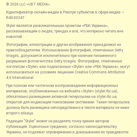
© 2026 LLC «UBT MEDIA»
Идентификатор онлайн-медиа в Реестре субъектов в сфере медиа —
R40-05347
Styler является развлекательным проектом «РБК-Украина»,
рассказывающим о людях, трендах и всё, что интересно читать вне
новостей.
Фотографии, иллюстрации и другие изображения принадлежат их
правообладателям. Использование фотографий, отмеченных Getty
Images, допускается исключительно при наличии письменного
разрешения фотоагентства Getty Images. Фотографии, отмеченные
логотипом «Styler» или подписанные «Styler» или «РБК-Украина», могут
использоваться на условиях лицензии Creative Commons Attribution
4.0 International.
При полном или частичном воспроизведении информационных
материалов, опубликованных на вебсайте «Styler» (styler.rbc.ua),
обязательно размещение активной гиперссылки на styler.rbc.ua,
открытой для индексации поисковыми системами. Такая гиперссылка
должна быть размещена непосредственно в тексте материала не ниже
второго абзаца.
Редакция "Styler" может не разделять точку зрения авторов
публикаций. Оценочные суждения, согласно законодательству
Украины, не подлежат опровержению и доказыванию их правдивости.