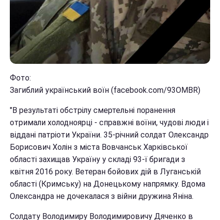
Фото:
Загиблий український воїн (facebook.com/93OMBR)
"В результаті обстрілу смертельні поранення
отримали холодноярці - справжні воїни, чудові люди і
віддані патріоти України. 35-річний солдат Олександр
Борисович Холін з міста Вовчанськ Харківської
області захищав Україну у складі 93-ї бригади з
квітня 2016 року. Ветеран бойових дій в Луганській
області (Кримську) на Донецькому напрямку. Вдома
Олександра не дочекалася з війни дружина Яніна.
Солдату Володимиру Володимировичу Дяченко в