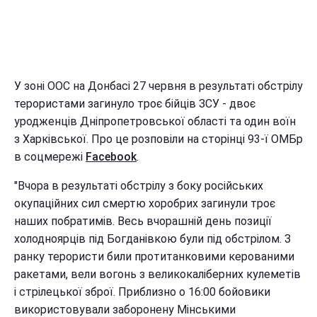
У зоні ООС на Донбасі 27 червня в результаті обстрілу
терористами загинуло троє бійців ЗСУ - двоє
уродженців Дніпропетровської області та один воїн
з Харківської. Про це розповіли на сторінці 93-ї ОМБр
в соцмережі
Facebook
.
"Вчора в результаті обстрілу з боку російських
окупаційних сил смертю хоробрих загинули троє
наших побратимів. Весь вчорашній день позиції
холодноярців під Богданівкою були під обстрілом. З
ранку терористи били протитанковими керованими
ракетами, вели вогонь з великокаліберних кулеметів
і стрілецької зброї. Приблизно о 16:00 бойовики
використовували заборонену Мінськими