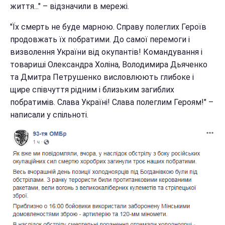
життя..." – відзначили в мережі.
"Їх смерть не буде марною. Справу полеглих Героїв
продовжать їх побратими. До самої перемоги і
визволення України від окупантів! Командування і
товариші Олександра Холіна, Володимира Дьяченко
та Дмитра Петрушенко висловлюють глибоке і
щире співчуття рідним і близьким загиблих
побратимів. Слава Україні! Слава полеглим Героям!" –
написали у спільноті.