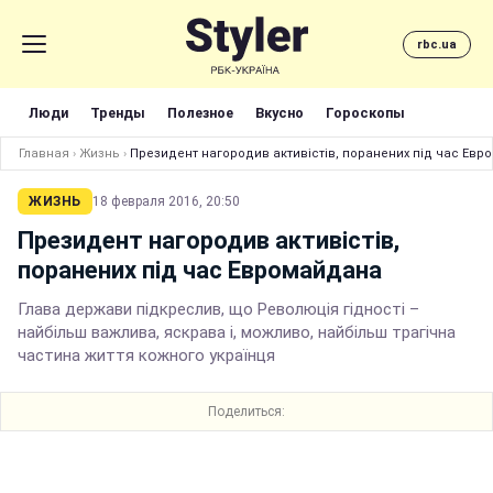
rbc.ua
Люди
Тренды
Полезное
Вкусно
Гороскопы
Главная
›
Жизнь
›
Президент нагородив активістів, поранених під час Ев
ЖИЗНЬ
18 февраля 2016, 20:50
Президент нагородив активістів,
поранених під час Евромайдана
Глава держави підкреслив, що Революція гідності –
найбільш важлива, яскрава і, можливо, найбільш трагічна
частина життя кожного українця
Поделиться: