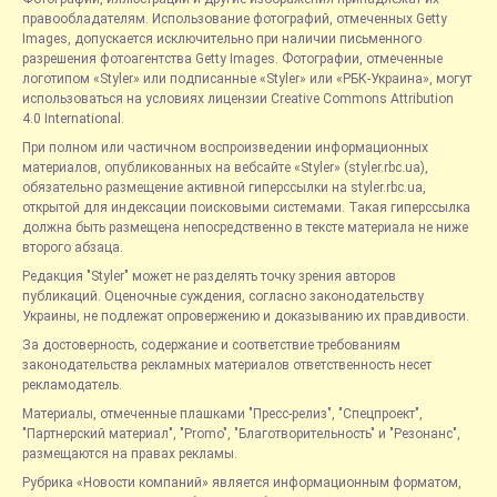
правообладателям. Использование фотографий, отмеченных Getty
Images, допускается исключительно при наличии письменного
разрешения фотоагентства Getty Images. Фотографии, отмеченные
логотипом «Styler» или подписанные «Styler» или «РБК-Украина», могут
использоваться на условиях лицензии Creative Commons Attribution
4.0 International.
При полном или частичном воспроизведении информационных
материалов, опубликованных на вебсайте «Styler» (styler.rbc.ua),
обязательно размещение активной гиперссылки на styler.rbc.ua,
открытой для индексации поисковыми системами. Такая гиперссылка
должна быть размещена непосредственно в тексте материала не ниже
второго абзаца.
Редакция "Styler" может не разделять точку зрения авторов
публикаций. Оценочные суждения, согласно законодательству
Украины, не подлежат опровержению и доказыванию их правдивости.
За достоверность, содержание и соответствие требованиям
законодательства рекламных материалов ответственность несет
рекламодатель.
Материалы, отмеченные плашками "Пресс-релиз", "Спецпроект",
"Партнерский материал", "Promo", "Благотворительность" и "Резонанс",
размещаются на правах рекламы.
Рубрика «Новости компаний» является информационным форматом,