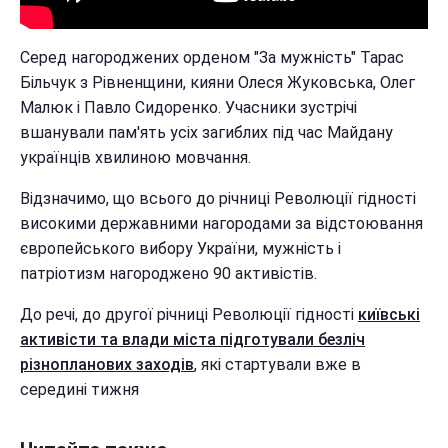
Серед нагороджених орденом "За мужність" Тарас
Більчук з Рівненщини, кияни Олеся Жуковська, Олег
Малюк і Павло Сидоренко. Учасники зустрічі
вшанували пам'ять усіх загиблих під час Майдану
українців хвилиною мовчання.
Відзначимо, що всього до річниці Революції гідності
високими державними нагородами за відстоювання
європейського вибору України, мужність і
патріотизм нагороджено 90 активістів.
До речі, до другої річниці Революції гідності
київські
активісти та влади міста підготували безліч
різнопланових заходів
, які стартували вже в
середині тижня