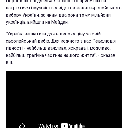
Порошенко подякував кожного з присутніх за
патріотизм і мужність у відстоюванні європейського
вибору України, за яким два роки тому мільйони
українців вийшли на Майдан.
"Україна заплатила дуже високу ціну за свій
європейський вибір. Для кожного з нас Революція
гідності - найбільш важлива, яскрава і, можливо,
найбільш трагічна частина нашого життя", - сказав
він.