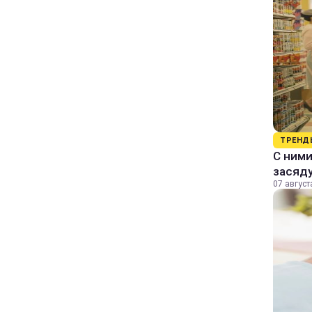
ТРЕНД
С ними
засяду
07 август