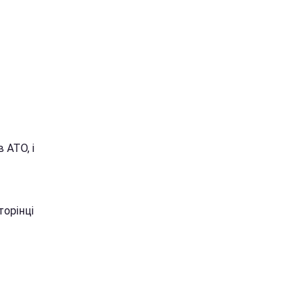
 АТО, і
торінці