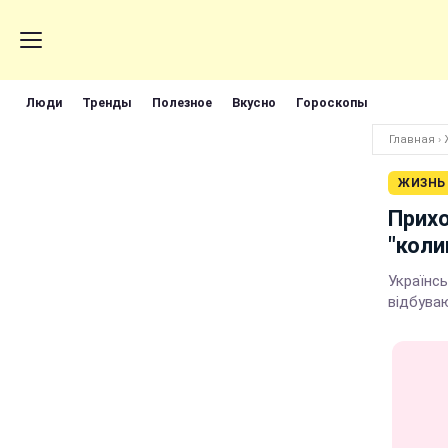
Люди
Тренды
Полезное
Вкусно
Гороскопы
Главная
›
ЖИЗНЬ
Прихо
"коли
Українсь
відбуваю