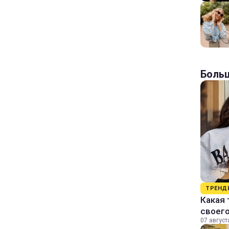
Больш
ТРЕНД
Какая 
своег
07 август