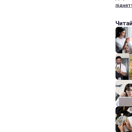
піднят
Чита