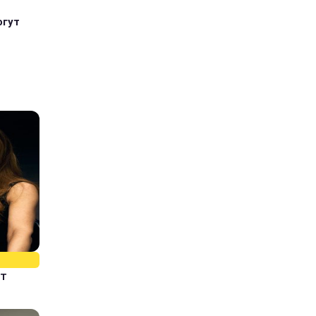
огут
ит