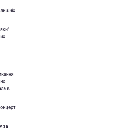
олишніх
дяки"
них
икання
йно
ала в
концерт
у за