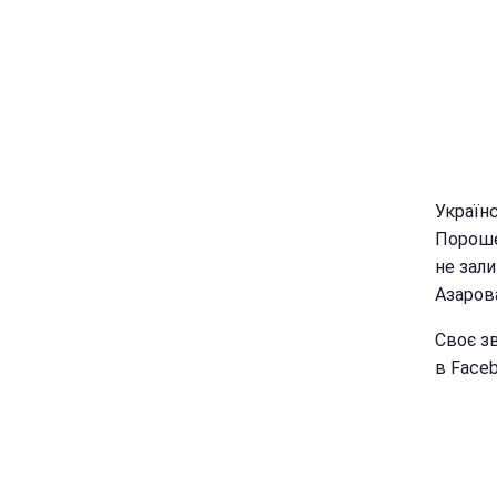
Україн
Пороше
не зал
Азарова
Своє з
в Faceb