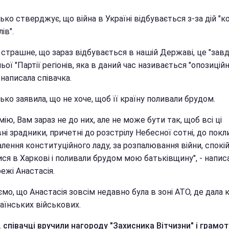
ко стверджує, що війна в Україні відбувається з-за дій "к
ів".
 страшне, що зараз відбувається в нашій Державі, це "зав
ої "Партії регіонів, яка в даний час називається "опозицій
- написала співачка.
ко заявила, що не хоче, щоб її країну поливали брудом.
мію, Вам зараз не до них, але не може бути так, щоб всі ці
і зрадники, причетні до розстрілу Небесної сотні, до покл
лення конституційного ладу, за розпалювання війни, спокі
ся в Харкові і поливали брудом мою батьківщину", - напис
ежі Анастасія.
мо, що Анастасія зовсім недавно була в зоні АТО, де дала 
аїнських військових.
.
співачці вручили нагороду "Захисника Вітчизни" і грамот