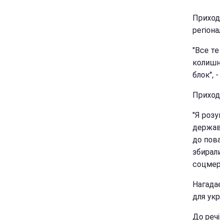
Приходь
регіонал
"Все те
колишнь
блок", 
Приходь
"Я розу
державн
до пова
збирали
соцмер
Нагадає
для укр
До речі