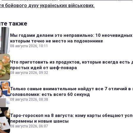
тя бойового духу українських військових.
йте также
Мы годами делаем это неправильно: 10 неочевидных
которым точно не место на подоконнике
08 августа 2026, 10:11
Что приготовить из продуктов, которые всегда есть 
простых идей от шеф-повара
08 августа 2026, 09:32
Только самые внимательные найдут все 7 отличий в 
головоломке: есть всего 60 секунд
08 августа 2026, 08:38
Таро-гороскоп на 8 августа: кому карты обещают усп
перемены и новые шансы
08 августа 2026, 06:07