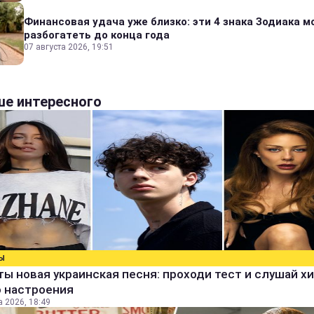
Финансовая удача уже близко: эти 4 знака Зодиака м
разбогатеть до конца года
07 августа 2026, 19:51
е интересного
Ы
ты новая украинская песня: проходи тест и слушай х
о настроения
а 2026, 18:49