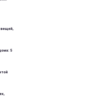
 вещей,
дома: 5
этой
ех,