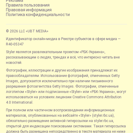
Реклама
Правила пользования
Правовая информация
Политика конфиденциальности
© 2026 LLC «UBT MEDIA»
Идентификатор онлайн-медиа в Реестре субъектов в сфере медиа —
R40-05347
Styler является развлекательным проектом «РБК-Украина»,
рассказывающим о людях, трендах и всё, что интересно читать вне
новостей.
Фотографии, иллюстрации и другие изображения принадлежат их
правообладателям. Использование фотографий, отмеченных Getty
Images, допускается исключительно при наличии письменного
разрешения фотоагентства Getty Images. Фотографии, отмеченные
логотипом «Styler» или подписанные «Styler» или «РБК-Украина», могут
использоваться на условиях лицензии Creative Commons Attribution
4.0 International.
При полном или частичном воспроизведении информационных
материалов, опубликованных на вебсайте «Styler» (styler.rbc.ua),
обязательно размещение активной гиперссылки на styler.rbc.ua,
открытой для индексации поисковыми системами. Такая гиперссылка
должна быть размещена непосредственно в тексте материала не ниже