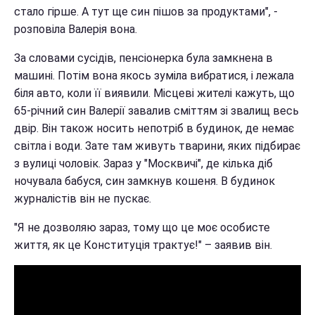
стало гірше. А тут ще син пішов за продуктами", -
розповіла Валерія вона.
За словами сусідів, пенсіонерка була замкнена в
машині. Потім вона якось зуміла вибратися, і лежала
біля авто, коли її виявили. Місцеві жителі кажуть, що
65-річний син Валерії завалив сміттям зі звалищ весь
двір. Він також носить непотріб в будинок, де немає
світла і води. Зате там живуть тварини, яких підбирає
з вулиці чоловік. Зараз у "Москвичі", де кілька діб
ночувала бабуся, син замкнув кошеня. В будинок
журналістів він не пускає.
"Я не дозволяю зараз, тому що це моє особисте
життя, як це Конституція трактує!" – заявив він.