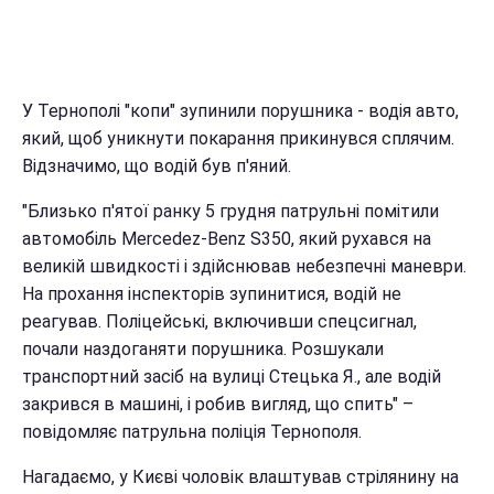
У Тернополі "копи" зупинили порушника - водія авто,
який, щоб уникнути покарання прикинувся сплячим.
Відзначимо, що водій був п'яний.
"Близько п'ятої ранку 5 грудня патрульні помітили
автомобіль Mercedez-Benz S350, який рухався на
великій швидкості і здійснював небезпечні маневри.
На прохання інспекторів зупинитися, водій не
реагував. Поліцейські, включивши спецсигнал,
почали наздоганяти порушника. Розшукали
транспортний засіб на вулиці Стецька Я., але водій
закрився в машині, і робив вигляд, що спить" –
повідомляє патрульна поліція Тернополя.
Нагадаємо, у Києві чоловік влаштував стрілянину на