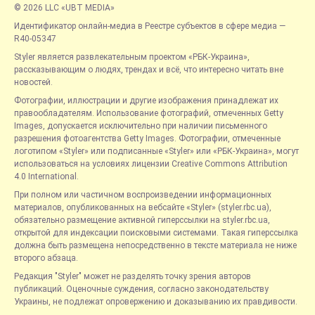
© 2026 LLC «UBT MEDIA»
Идентификатор онлайн-медиа в Реестре субъектов в сфере медиа —
R40-05347
Styler является развлекательным проектом «РБК-Украина»,
рассказывающим о людях, трендах и всё, что интересно читать вне
новостей.
Фотографии, иллюстрации и другие изображения принадлежат их
правообладателям. Использование фотографий, отмеченных Getty
Images, допускается исключительно при наличии письменного
разрешения фотоагентства Getty Images. Фотографии, отмеченные
логотипом «Styler» или подписанные «Styler» или «РБК-Украина», могут
использоваться на условиях лицензии Creative Commons Attribution
4.0 International.
При полном или частичном воспроизведении информационных
материалов, опубликованных на вебсайте «Styler» (styler.rbc.ua),
обязательно размещение активной гиперссылки на styler.rbc.ua,
открытой для индексации поисковыми системами. Такая гиперссылка
должна быть размещена непосредственно в тексте материала не ниже
второго абзаца.
Редакция "Styler" может не разделять точку зрения авторов
публикаций. Оценочные суждения, согласно законодательству
Украины, не подлежат опровержению и доказыванию их правдивости.