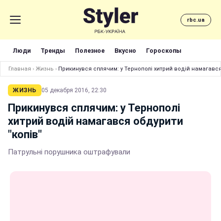
rbc.ua
Люди
Тренды
Полезное
Вкусно
Гороскопы
Главная
›
Жизнь
›
Прикинувся сплячим: у Тернополі хитрий водій намагався
ЖИЗНЬ
05 декабря 2016, 22:30
Прикинувся сплячим: у Тернополі
хитрий водій намагався обдурити
"копів"
Патрульні порушника оштрафували