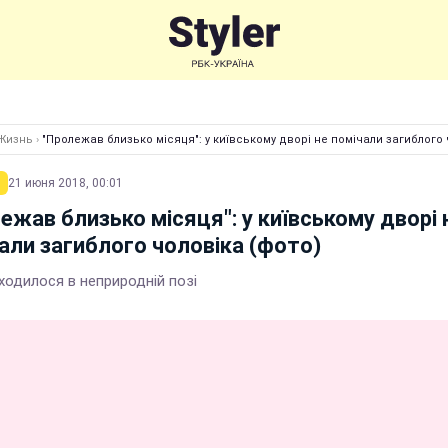
Жизнь
›
"Пролежав близько місяця": у київському дворі не помічали загиблого 
21 июня 2018, 00:01
ежав близько місяця": у київському дворі 
али загиблого чоловіка (фото)
ходилося в неприродній позі