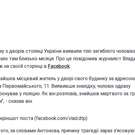
у з дворів столиці України виявили тіло загиблого чоловіка
ало там близько місяця. Про це повідомив журналіст Влад
 на своїй сторінці в
Facebook
.
знайшов місцевий житель у дворі свого будинку за адресо
а Первомайського, 11. Виявивши знахідку, чоловік одразу
онував у поліцію. Як він розповів, знайшов мертвого за т
", - сказав він.
кріншот поста (facebook.com/vlad.dtp)
ого, за словами Антонова, причину трагедії зараз з'ясову