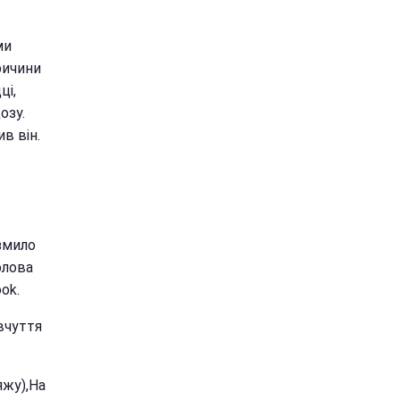
ми
ричини
ці,
озу.
ив він.
 змило
олова
ok.
вчуття
яжу),На