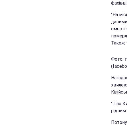
фахівці
"На міс
даними 
смерті 
померл
Також т
Фото: т
(facebo
Нагадає
хвилею
Кілійсь
"Тіло К
рідним 
Потону