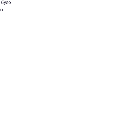
 було
і.