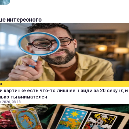
е интересного
Ы
й картинке есть что-то лишнее: найди за 20 секунд и 
лько ты внимателен
а 2026, 08:18