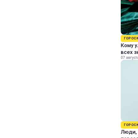
ГОРОС
Кому у
всех з
07 август
ГОРОС
Люди, 