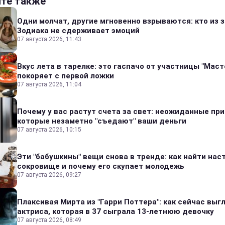
йте также
Одни молчат, другие мгновенно взрываются: кто из 
Зодиака не сдерживает эмоций
07 августа 2026, 11:43
Вкус лета в тарелке: это гаспачо от участницы "Мас
покоряет с первой ложки
07 августа 2026, 11:04
Почему у вас растут счета за свет: неожиданные пр
которые незаметно "съедают" ваши деньги
07 августа 2026, 10:15
Эти "бабушкины" вещи снова в тренде: как найти на
сокровище и почему его скупает молодежь
07 августа 2026, 09:27
Плаксивая Мирта из "Гарри Поттера": как сейчас выг
актриса, которая в 37 сыграла 13-летнюю девочку
07 августа 2026, 08:49