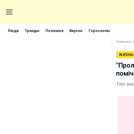
Люди
Тренды
Полезное
Вкусно
Гороскопы
Главная
›
ЖИЗНЬ
"Прол
поміч
Тіло зна