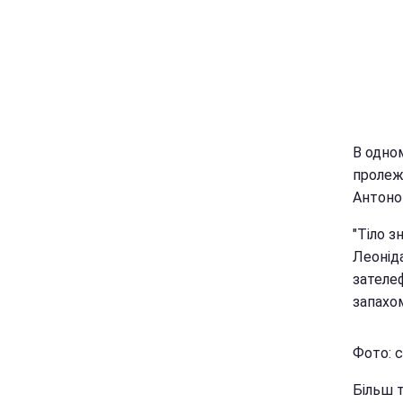
В одном
пролеж
Антонов
"Тіло 
Леонід
зателеф
запахом
Фото: с
Більш т