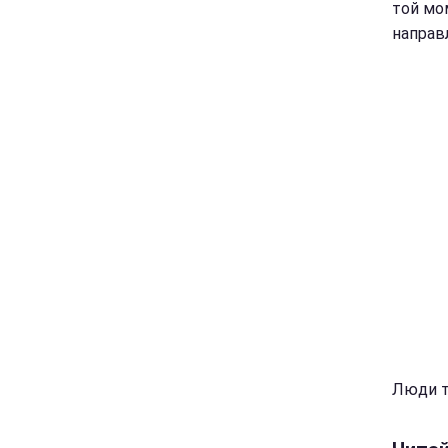
той мом
направ
Люди то