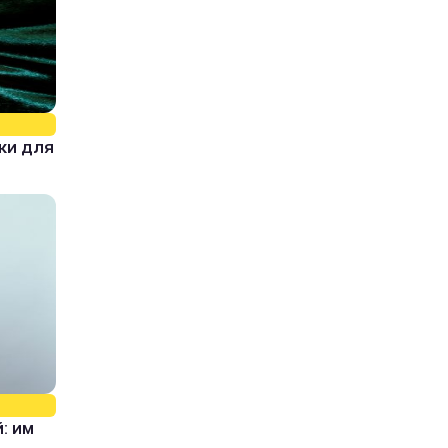
ки для
: им