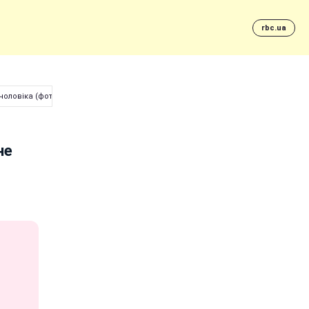
rbc.ua
чоловіка (фото)
не