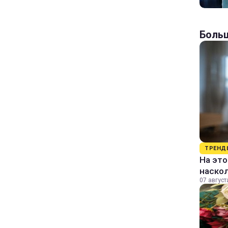
Больш
ТРЕНД
На это
наско
07 август