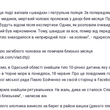
.
це події виїхала «швидка» і патрульна поліція. За попередні
медиків, мертвий чоловік пролежав у дворі біля місяця. П
будуть відомі після експертизи. Однак, як розповіли очевид
ий був наркоманом. Тому, швидше за все, помер від перед
іло знаходилося в неприродній позі - на колінах", - підкресл
іло загиблого чоловіка не помічали близько місяця
ok.com/vlad.dtp)
мо, в Одеській області знайшли тіло 10-річної дитини, яку
 в Чорне море в понеділок, 18 червня. Про це повідомив г
кої міської ради Павло Бойченко на своїй сторінці в Facebo
ирила знайшли рятувальники. На жаль, дива не сталося. Спі
і близьким", - написав він.
лого хлопчика винесло на берег в районі вишки (дикого пл