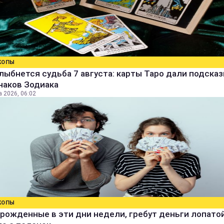
КОПЫ
лыбнется судьба 7 августа: карты Таро дали подсказ
наков Зодиака
а 2026, 06:02
КОПЫ
рожденные в эти дни недели, гребут деньги лопатой