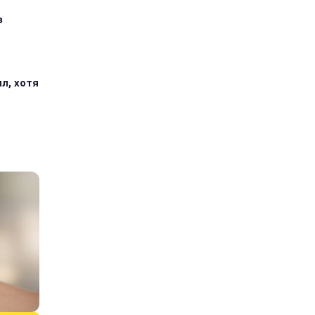
з
л, хотя