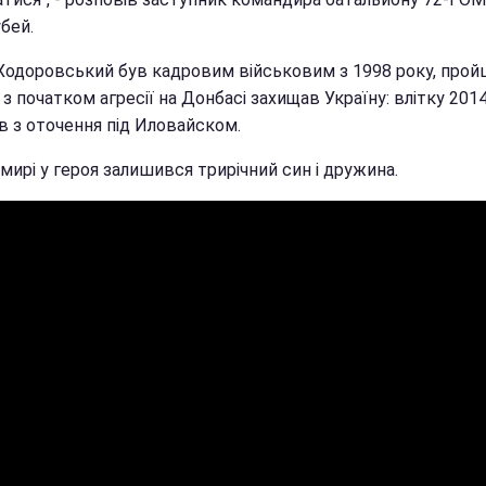
бей.
 Ходоровський був кадровим військовим з 1998 року, прой
, з початком агресії на Донбасі захищав Україну: влітку 201
в з оточення під Иловайском.
ирі у героя залишився трирічний син і дружина.