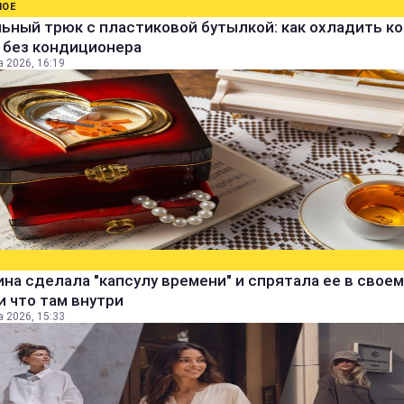
НОЕ
ьный трюк с пластиковой бутылкой: как охладить к
 без кондиционера
а 2026, 16:19
а сделала "капсулу времени" и спрятала ее в своем
и что там внутри
а 2026, 15:33