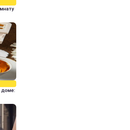
омнату
 доме: