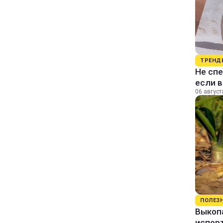
ТРЕНД
Не спе
если 
06 август
ПОЛЕЗ
Выкопа
испор