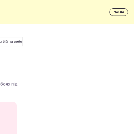
rbc.ua
в бій на себе
 боях під