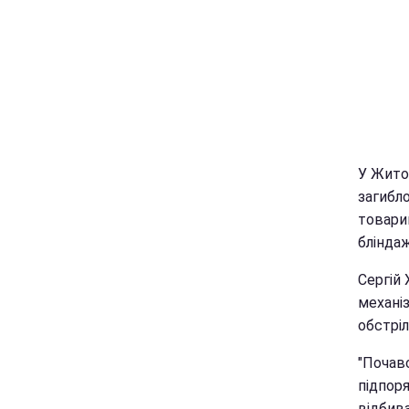
У Житом
загибло
товари
бліндаж
Сергій
механіз
обстріл
"Почавс
підпоря
відбив