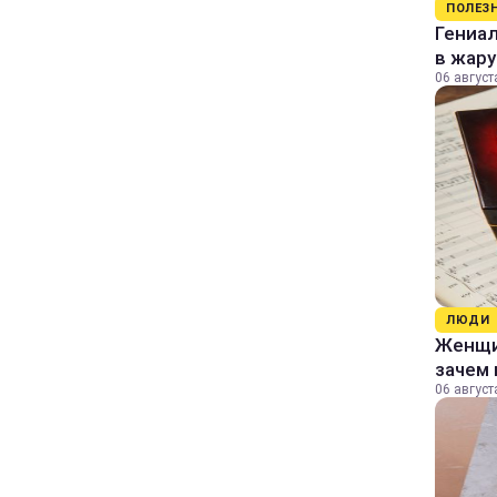
ПОЛЕЗ
Гениал
в жару
06 август
ЛЮДИ
Женщин
зачем 
06 август