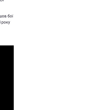
шов бої
4 року