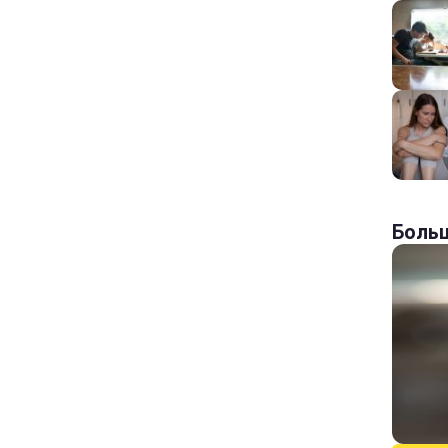
Больш