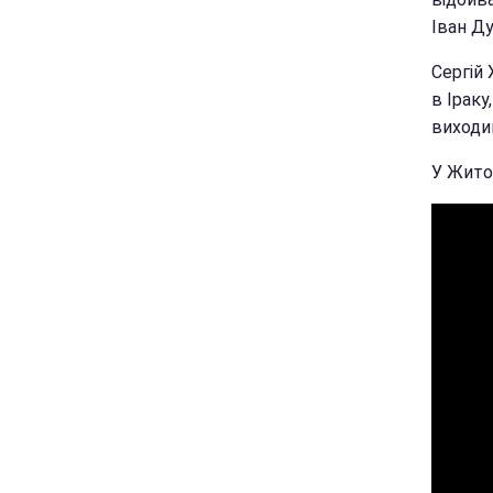
Іван Ду
Сергій
в Іраку
виходи
У Житом