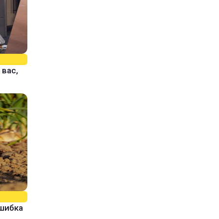
 вас,
ошибка