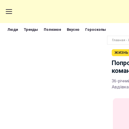
Люди
Тренды
Полезное
Вкусно
Гороскопы
Главная
›
ЖИЗНЬ
Попро
коман
36-річни
Авдіївка