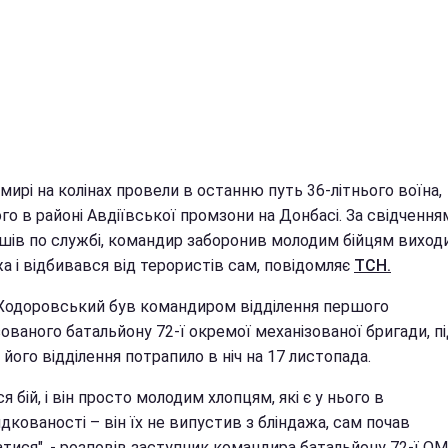
ирі на колінах провели в останню путь 36-літнього воїна,
го в районі Авдіївської промзони на Донбасі. За свідчення
шів по службі, командир заборонив молодим бійцям виход
а і відбивався від терористів сам, повідомляє
ТСН.
 Ходоровський був командиром відділення першого
ованого батальйону 72-ї окремої механізованої бригади, п
 його відділення потрапило в ніч на 17 листопада.
я бій, і він просто молодим хлопцям, які є у нього в
дкованості – він їх не випустив з бліндажа, сам почав
атися", - розповів заступник командира батальйону 72-ї О