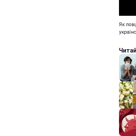
Як пов
україн
Чита