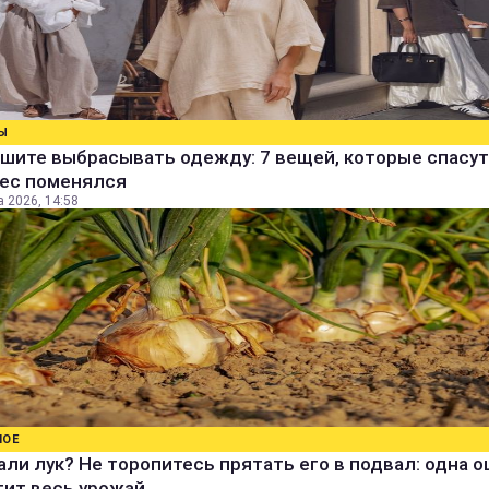
Ы
шите выбрасывать одежду: 7 вещей, которые спасут
вес поменялся
а 2026, 14:58
НОЕ
ли лук? Не торопитесь прятать его в подвал: одна 
тит весь урожай