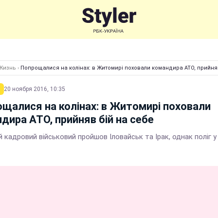
Жизнь
›
Попрощалися на колінах: в Житомирі поховали командира АТО, прийня
20 ноября 2016, 10:35
щалися на колінах: в Житомирі поховали
дира АТО, прийняв бій на себе
й кадровий військовий пройшов Іловайськ та Ірак, однак поліг у