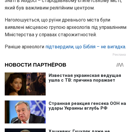
знаті в Абідосі – стародавньому єгипетському місті,
який був важливим релігійним центром.
Наголошується, що руїни древнього міста були
виявлені місцевою групою археологів під управлінням
Міністерства у справах старожитностей.
Раніше археологи
підтвердили, що Біблія – не вигадка
.