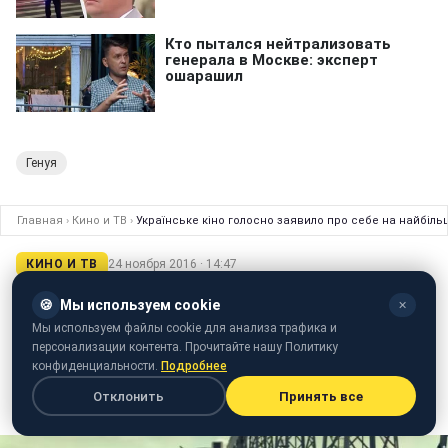
Генуя
Главная
›
Кино и ТВ
›
Українське кіно голосно заявило про себе на найбіль
КИНО И ТВ
24 ноября 2016 · 14:47
Українське кіно голосно заявило про
🍪
Мы используем cookie
✕
себе на найбільшому кінофестивалі
Мы используем файлы cookie для анализа трафика и
персонализации контента. Прочитайте нашу Политику
Північної Європи
конфиденциальности.
Подробнее
Гості фестивалю дізналися про стан кіногалузі в нашій
Отклонить
Принять все
країні і захоплювалися українськими режисерами