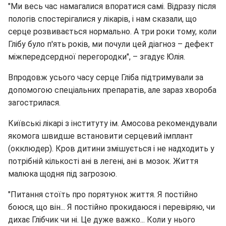
"Ми весь час намагалися впоратися самі. Відразу після
пологів спостерігалися у лікарів, і нам сказали, що
серце розвивається нормально. А три роки тому, коли
Глібу було п'ять років, ми почули цей діагноз – дефект
міжпередсердної перегородки", – згадує Юлія.
Впродовж усього часу серце Гліба підтримували за
допомогою спеціальних препаратів, але зараз хвороба
загострилася.
Київські лікарі з інституту ім. Амосова рекомендували
якомога швидше встановити серцевий імплант
(окклюдер). Кров дитини змішується і не надходить у
потрібній кількості ані в легені, ані в мозок. Життя
малюка щодня під загрозою.
"Питання стоїть про порятунок життя. Я постійно
боюся, що він... Я постійно прокидаюся і перевіряю, чи
дихає Глібчик чи ні. Це дуже важко... Коли у нього