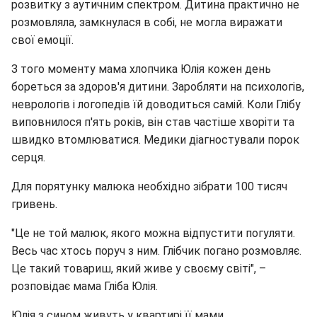
розвитку з аутичним спектром. Дитина практично не
розмовляла, замкнулася в собі, не могла виражати
свої емоції.
З того моменту мама хлопчика Юлія кожен день
бореться за здоров'я дитини. Заробляти на психологів,
неврологів і логопедів їй доводиться самій. Коли Глібу
виповнилося п'ять років, він став частіше хворіти та
швидко втомлюватися. Медики діагностували порок
серця.
Для порятунку малюка необхідно зібрати 100 тисяч
гривень.
"Це не той малюк, якого можна відпустити погуляти.
Весь час хтось поруч з ним. Глібчик погано розмовляє.
Це такий товариш, який живе у своєму світі", –
розповідає мама Гліба Юлія.
Юлія з сином живуть у квартирі її мами.