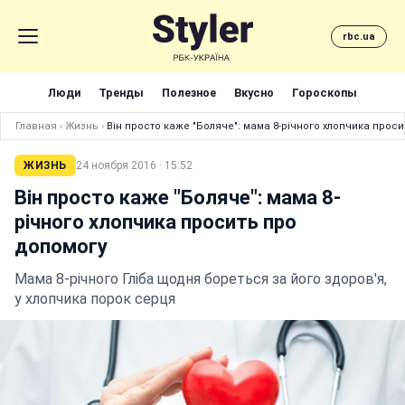
rbc.ua
Люди
Тренды
Полезное
Вкусно
Гороскопы
Главная
›
Жизнь
›
Він просто каже "Боляче": мама 8-річного хлопчика прос
ЖИЗНЬ
24 ноября 2016 · 15:52
Він просто каже "Боляче": мама 8-
річного хлопчика просить про
допомогу
Мама 8-річного Гліба щодня бореться за його здоров'я,
у хлопчика порок серця