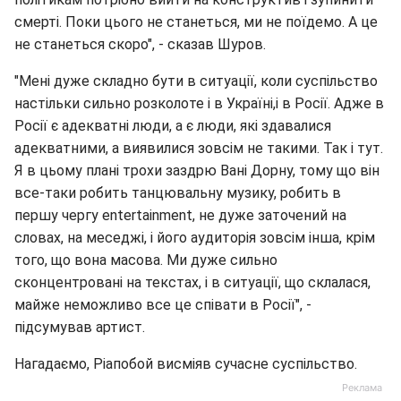
смерті. Поки цього не станеться, ми не поїдемо. А це
не станеться скоро", - сказав Шуров.
"Мені дуже складно бути в ситуації, коли суспільство
настільки сильно розколоте і в Україні,і в Росії. Адже в
Росії є адекватні люди, а є люди, які здавалися
адекватними, а виявилися зовсім не такими. Так і тут.
Я в цьому плані трохи заздрю Вані Дорну, тому що він
все-таки робить танцювальну музику, робить в
першу чергу entertainment, не дуже заточений на
словах, на меседжі, і його аудиторія зовсім інша, крім
того, що вона масова. Ми дуже сильно
сконцентровані на текстах, і в ситуації, що склалася,
майже неможливо все це співати в Росії", -
підсумував артист.
Нагадаємо, Ріапобой висміяв сучасне суспільство.