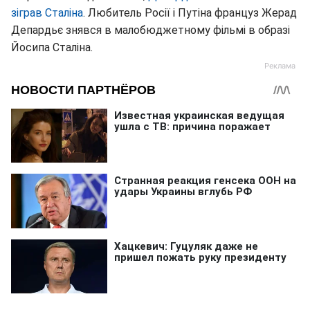
зіграв Сталіна
. Любитель Росії і Путіна француз Жерад
Депардьє знявся в малобюджетному фільмі в образі
Йосипа Сталіна.