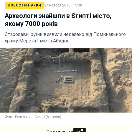
НОВОСТИ НАУКИ
24 ноября 2016 · 15:38
Археологи знайшли в Єгипті місто,
якому 7000 років
Стародавні руїни виявили недалеко від Поминального
храму Мережі I міста Абидос
Фото: Розкопки в Єгипті (bbc.com)