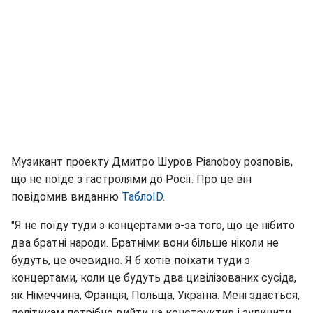
Музикант проекту Дмитро Шуров Pianoboy розповів,
що не поїде з гастролями до Росії. Про це він
повідомив виданню
ТаблоID
.
"Я не поїду туди з концертами з-за того, що це нібито
два братні народи. Братніми вони більше ніколи не
будуть, це очевидно. Я б хотів поїхати туди з
концертами, коли це будуть два цивілізованих сусіда,
як Німеччина, Франція, Польща, Україна. Мені здається,
політикам потрібно вийти на конструктив і зупинити