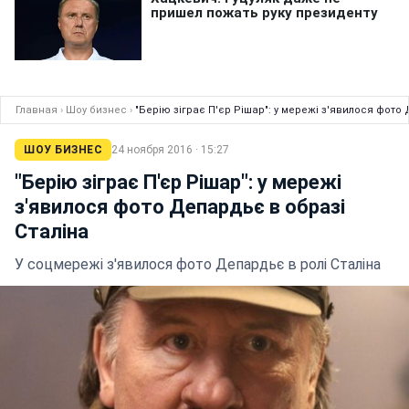
Главная
›
Шоу бизнес
›
"Берію зіграє П'єр Рішар": у мережі з'явилося фото
ШОУ БИЗНЕС
24 ноября 2016 · 15:27
"Берію зіграє П'єр Рішар": у мережі
з'явилося фото Депардьє в образі
Сталіна
У соцмережі з'явилося фото Депардьє в ролі Сталіна