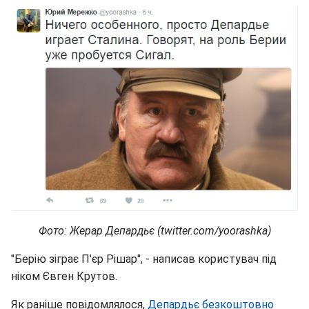
Фото: Жерар Депардьє (twitter.com/yoorashka)
"Берію зіграє П'єр Рішар", - написав користувач під
ніком Євген Крутов.
Як раніше повідомлялося,
Депардьє безкоштовно