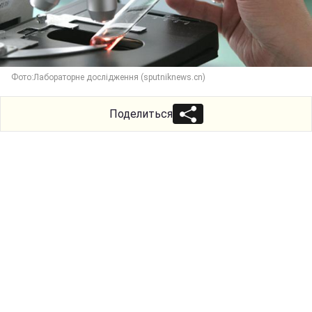
Фото:Лабораторне дослідження (sputniknews.cn)
Поделиться