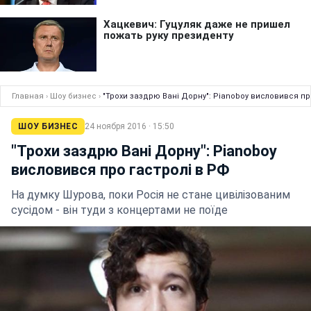
Главная
›
Шоу бизнес
›
"Трохи заздрю Вані Дорну": Pianoboy висловився пр
ШОУ БИЗНЕС
24 ноября 2016 · 15:50
"Трохи заздрю Вані Дорну": Pianoboy
висловився про гастролі в РФ
На думку Шурова, поки Росія не стане цивілізованим
сусідом - він туди з концертами не поїде