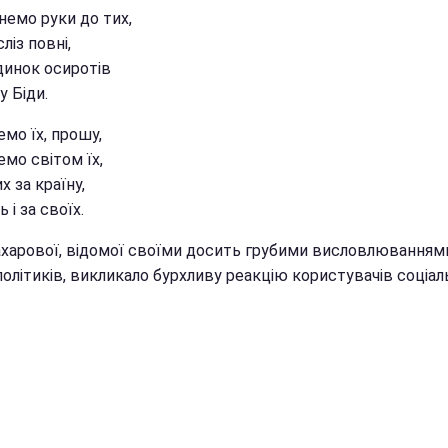
немо руки до тих,
сліз повні,
динок осиротів
у Біди.
мо їх, прошу,
мо світом їх,
х за країну,
 і за своїх.
ахарової, відомої своїми досить грубими висловлюванням
політиків, викликало бурхливу реакцію користувачів соціал