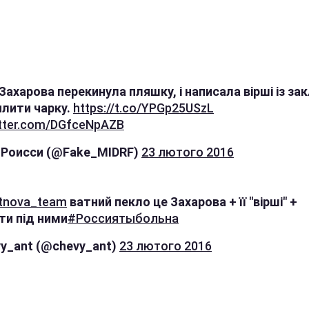
Захарова перекинула пляшку, і написала вірші із за
илити чарку.
https://t.co/YPGp25USzL
itter.com/DGfceNpAZB
 Роисси (@Fake_MIDRF)
23 лютого 2016
tnova_team
ватний пекло це Захарова + її "вірші" +
ти під ними
#Россиятыбольна
vy_ant (@chevy_ant)
23 лютого 2016