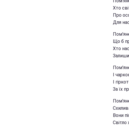
Пом'яне
Хто св
Про осо
Для нас
Пом'ян
Що б пр
Хто на
Залиши
Пом'ян
І чарко
І гірко
За їх п
Пом'ян
Схилив
Вони пі
Світло 