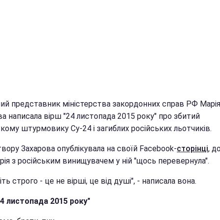
ний представник міністерства закордонних справ РФ Марі
а написала вірш "24 листопада 2015 року" про збитий
кому штурмовику Су-24 і загиблих російських льотчиків.
вору Захарова опублікувала на своїй Facebook-
сторінці
, д
рія з російським винищувачем у ній "щось перевернула".
іть строго - це не вірші, це від душі", - написала вона.
24 листопада 2015 року"