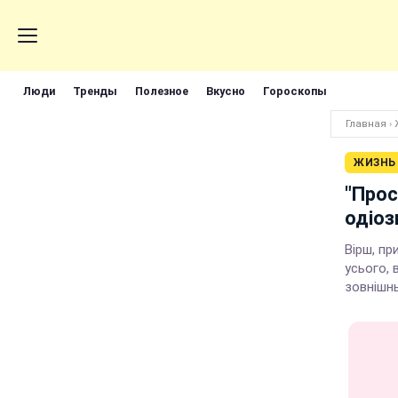
Люди
Тренды
Полезное
Вкусно
Гороскопы
Главная
›
ЖИЗНЬ
"Прос
одіоз
Вірш, пр
усього, 
зовнішнь