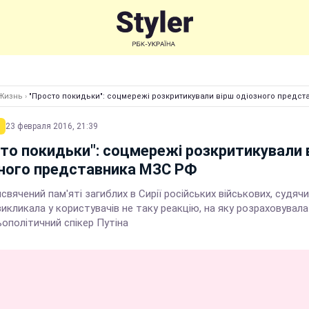
Жизнь
›
"Просто покидьки": соцмережі розкритикували вірш одіозного предс
23 февраля 2016, 21:39
то покидьки": соцмережі розкритикували 
ного представника МЗС РФ
исвячений пам'яті загиблих в Сирії російських військових, судячи
викликала у користувачів не таку реакцію, на яку розраховувала
ополітичний спікер Путіна