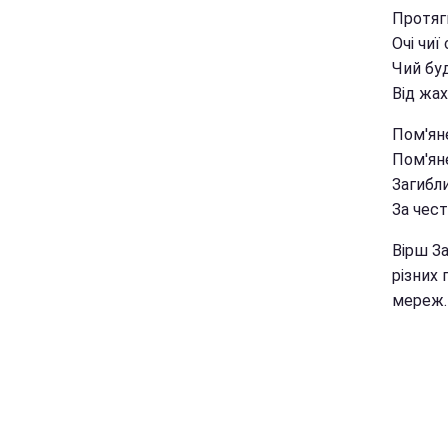
Протяг
Очі чиї 
Чий бу
Від жах
Пом'яне
Пом'яне
Загибли
За честь
Вірш З
різних 
мереж.