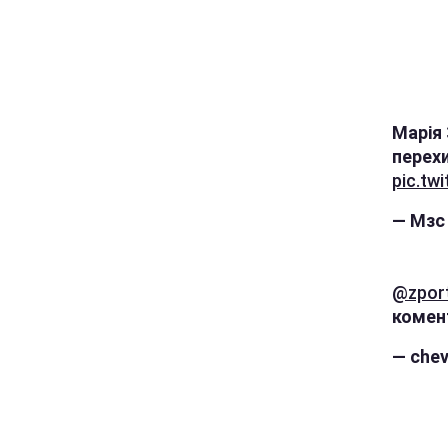
Марія 
перех
pic.tw
— Мзс
@zpor
комен
— che