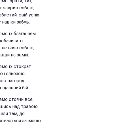
мо, брати, тих,
іт закрив собою,
бистий, свій успіх
 навіки забув.
емо їх благанням,
обачили ті,
с не взяв собою,
вши на землі.
емо їх стократ
ю і сльозою,
тою нагород
рощальний бій.
емо стоячи все,
шись над травою.
шли там, де
ховається за імлою.