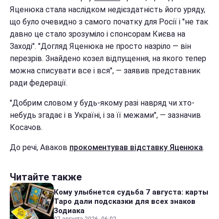
Яценюка стала наслідком недієздатність його уряду,
що було очевидно з самого початку для Росії і "не так
давно це стало зрозуміло і спонсорам Києва на
Заході". "Догляд Яценюка не просто назріло — він
перезрів. Знайдено козел відпущення, на якого тепер
можна списувати все і вся", — заявив представник
ради федерації.
"Добрим словом у будь-якому разі навряд чи хто-
небудь згадає і в Україні, і за її межами", — зазначив
Косачов.
До речі, Аваков
прокоментував відставку Яценюка
.
Читайте также
Кому улыбнется судьба 7 августа: карты
Таро дали подсказки для всех знаков
Зодиака
07 августа 2026, 06:02