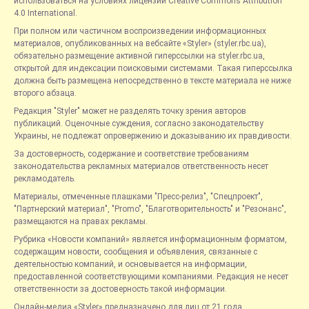
использоваться на условиях лицензии Creative Commons Attribution
4.0 International.
При полном или частичном воспроизведении информационных
материалов, опубликованных на вебсайте «Styler» (styler.rbc.ua),
обязательно размещение активной гиперссылки на styler.rbc.ua,
открытой для индексации поисковыми системами. Такая гиперссылка
должна быть размещена непосредственно в тексте материала не ниже
второго абзаца.
Редакция "Styler" может не разделять точку зрения авторов
публикаций. Оценочные суждения, согласно законодательству
Украины, не подлежат опровержению и доказыванию их правдивости.
За достоверность, содержание и соответствие требованиям
законодательства рекламных материалов ответственность несет
рекламодатель.
Материалы, отмеченные плашками "Пресс-релиз", "Спецпроект",
"Партнерский материал", "Promo", "Благотворительность" и "Резонанс",
размещаются на правах рекламы.
Рубрика «Новости компаний» является информационным форматом,
содержащим новости, сообщения и объявления, связанные с
деятельностью компаний, и основывается на информации,
предоставленной соответствующими компаниями. Редакция не несет
ответственности за достоверность такой информации.
Онлайн-медиа «Styler» предназначено для лиц от 21 года.