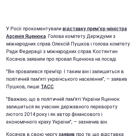
У Росії прокоментували
відставку прем'єр-міністра
Арсенія Яценюка
. Голова комітету Держдуми з
міжнародних справ Олексій Пушков і голова комітету
Ради Федерації з міжнародних справ Костянтин
Косачов заявили про провал Яценюка на посаді.
"Він провалився прем'єр. І таким він і залишиться в
політичній пам'яті українського населення", — заявив
Пушков, пише
ТАСС
.
"Вважаю, що в політичній пам'яті України Яценюк
залишиться як учасник державного перевороту
лютого 2014 року і як автор фінансового і
економічного краху України", — зазначив він.
Косачов в свою чергу
заявив
про те, що відставка