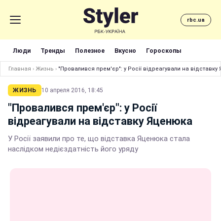
rbc.ua
Люди
Тренды
Полезное
Вкусно
Гороскопы
Главная
›
Жизнь
›
"Провалився прем'єр": у Росії відреагували на відставку
ЖИЗНЬ
10 апреля 2016, 18:45
"Провалився прем'єр": у Росії
відреагували на відставку Яценюка
У Росії заявили про те, що відставка Яценюка стала
наслідком недієздатність його уряду