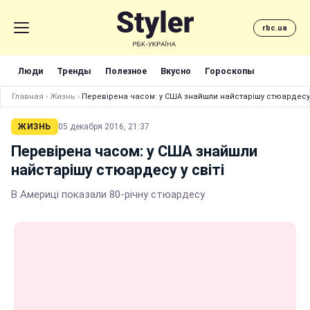
rbc.ua
Люди
Тренды
Полезное
Вкусно
Гороскопы
Главная
›
Жизнь
›
Перевірена часом: у США знайшли найстарішу стюардесу у
ЖИЗНЬ
05 декабря 2016, 21:37
Перевірена часом: у США знайшли
найстарішу стюардесу у світі
В Америці показали 80-річну стюардесу