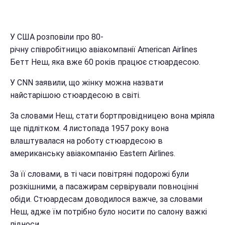
У США розповіли про 80-
річну співробітницю авіакомпанії American Airlines
Бетт Неш, яка вже 60 років працює стюардесою.
У CNN заявили, що жінку можна назвати
найстарішою стюардесою в світі.
За словами Неш, стати бортпровідницею вона мріяла
ще підлітком. 4 листопада 1957 року вона
влаштувалася на роботу стюардесою в
американську авіакомпанію Eastern Airlines.
За її словами, в ті часи повітряні подорожі були
розкішними, а пасажирам сервірували повноцінні
обіди. Стюардесам доводилося важче, за словами
Неш, адже їм потрібно було носити по салону важкі
підноси.