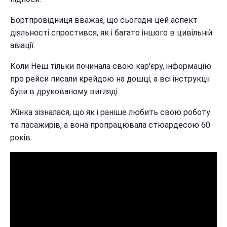
Бортпровідниця вважає, що сьогодні цей аспект
діяльності спростився, як і багато іншого в цивільній
авіації.
Коли Неш тільки починала свою кар'єру, інформацію
про рейси писали крейдою на дошці, а всі інструкції
були в друкованому вигляді.
Жінка зізналася, що як і раніше любить свою роботу
та пасажирів, а вона пропрацювала стюардесою 60
років.