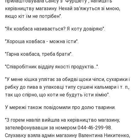
прилаштовувала Сансу з "Фуршету", напишіть
керівництву магазину. Нехай зв'яжуться зі мною,
якщо кіт їм не потрібен".
"Як ковбаса називається? Я коту довіряю".
"Хороша ковбаса - можна їсти".
"Гарна ковбаса, треба брати".
"Співробітник відділу якості продуктів...".
"У мене кішка уплітає за обидві щоки чіпси, сухарики і
рибку до пива в упаковці типу сушені кальмари і т. п.,
так що спірно, що коти не будуть їсти хімію".
У мережі також повідомили про долю тварини.
"З горем навпіл вийшла на керівництво магазину,
зателефонувавши за номером 044-46-299-98.
Слухавку взяла адмін магазину Валентина Никитенко,