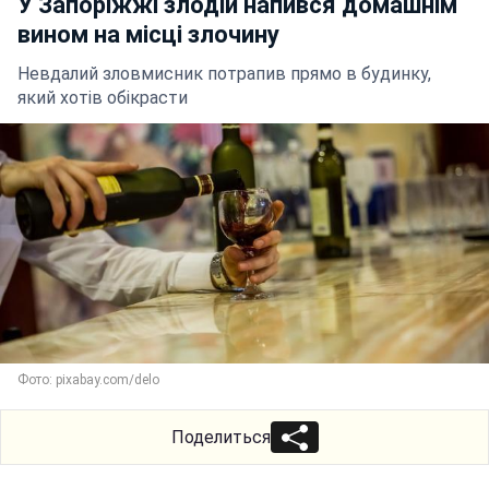
У Запоріжжі злодій напився домашнім
вином на місці злочину
Невдалий зловмисник потрапив прямо в будинку,
який хотів обікрасти
Фото: pixabay.com/delo
Поделиться