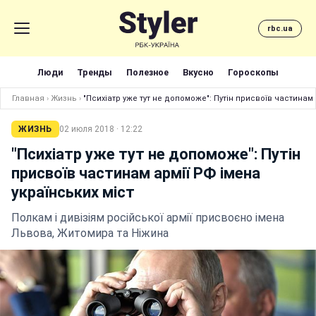
rbc.ua
Люди
Тренды
Полезное
Вкусно
Гороскопы
Главная
›
Жизнь
›
"Психіатр уже тут не допоможе": Путін присвоїв частинам 
ЖИЗНЬ
02 июля 2018 · 12:22
"Психіатр уже тут не допоможе": Путін
присвоїв частинам армії РФ імена
українських міст
Полкам і дивізіям російської армії присвоєно імена
Львова, Житомира та Ніжина