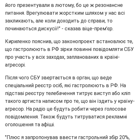
його презентували в лютому, бо це ж резонансне
питання. Врегулювати жорстким шляхом у нас всі
закликають, але коли доходить до справи, то
починаються дискусії!" - сказав віце-прем'єр.
Кириленко пояснив, що законопроект встановлює те,
що гастролюють в РФ зірки повинні повідомляти СБУ
про участь у всіх заходах, запланованих в країні-
агресорі.
Після чого СБУ звертається в орган, що веде
спеціальний реєстр осіб, які гастролюють в РФ. На
підставі реєстру телебачення титрує виступ або кліп
такого артиста написом про те, що він їздить у країну-
агресор. На радіо це будуть робити через голосове
повідомлення. Також будуть титруватися рекламні
оголошення та афіші.
"Плюс я запропонував ввести гастрольний збір 20%,