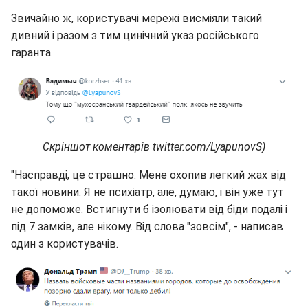
Звичайно ж, користувачі мережі висміяли такий
дивний і разом з тим цинічний указ російського
гаранта.
Скріншот коментарів twitter.com/LyapunovS)
"Насправді, це страшно. Мене охопив легкий жах від
такої новини. Я не психіатр, але, думаю, і він уже тут
не допоможе. Встигнути б ізолювати від біди подалі і
під 7 замків, але нікому. Від слова "зовсім", - написав
один з користувачів.