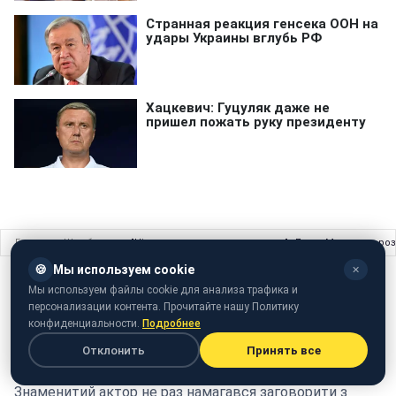
Главная
›
Шоу бизнес
›
"Ніхто не хоче говорити про це": Джон Малкович роз
🍪
Мы используем cookie
✕
ШОУ БИЗНЕС
02 июля 2018 · 11:21
Мы используем файлы cookie для анализа трафика и
персонализации контента. Прочитайте нашу Политику
"Ніхто не хоче говорити про це": Джон
конфиденциальности.
Подробнее
Малкович розповів про байдужість
Отклонить
Принять все
Голлівуду до України
Знаменитий актор не раз намагався заговорити з