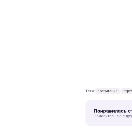
Теги:
воспитание
стре
Понравилась с
Поделитесь ею с др