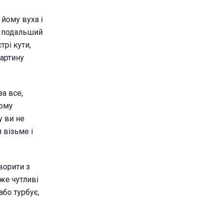
йому вуха і
го подальший
трі кути,
картину
за все,
йому
у ви не
 візьме і
ворити з
же чутливі
або турбує,