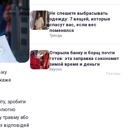
Не спешите выбрасывать
одежду: 7 вещей, которые
спасут вас, если вес
поменялся
Тренды
Открыла банку и борщ почти
готов: эта заправка сэкономит
зимой время и деньги
Вкусно
іку.
 каже
ту, зробити
солютно
у травму або
з відповідей