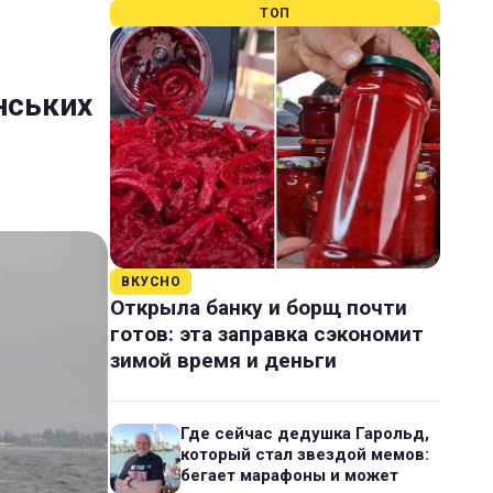
ТОП
нських
ВКУСНО
Открыла банку и борщ почти
готов: эта заправка сэкономит
зимой время и деньги
Где сейчас дедушка Гарольд,
который стал звездой мемов:
бегает марафоны и может