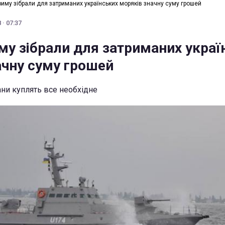
риму зібрали для затриманих українських моряків значну суму грошей
· 07:37
му зібрали для затриманих украї
ачну суму грошей
ани куплять все необхідне