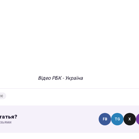
Відео РБК - Україна
сс
татья?
FB
TG
X
узьями