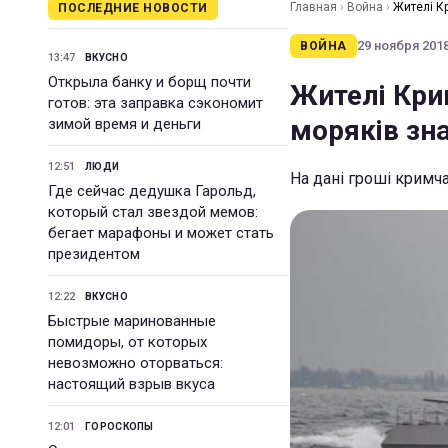
Главная
›
Война
›
Жителі К
ПОСЛЕДНИЕ НОВОСТИ
29 ноября 2018 
ВОЙНА
13:47
ВКУСНО
Открыла банку и борщ почти
Жителі Кри
готов: эта заправка сэкономит
моряків зн
зимой время и деньги
12:51
ЛЮДИ
На дані гроші кримч
Где сейчас дедушка Гарольд,
который стал звездой мемов:
бегает марафоны и может стать
президентом
12:22
ВКУСНО
Быстрые маринованные
помидоры, от которых
невозможно оторваться:
настоящий взрыв вкуса
12:01
ГОРОСКОПЫ