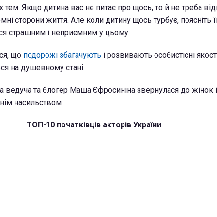
 тем. Якщо дитина вас не питає про щось, то й не треба ві
емні сторони життя. Але коли дитину щось турбує, поясніть ї
ся страшним і неприємним у цьому.
ся, що
подорожі збагачують
і розвивають особистісні якості
ся на душевному стані.
а ведуча та блогер Маша Єфросиніна звернулася до жінок і
нім насильством.
ТОП-10 початківців акторів України