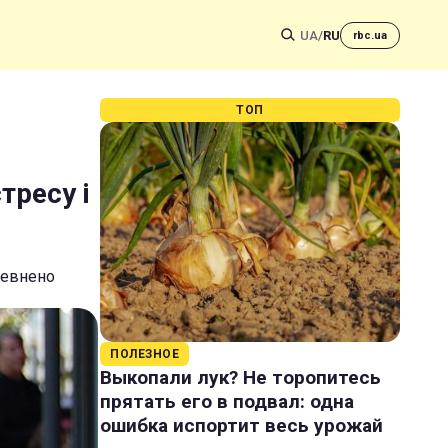
UA
/
RU
rbc.ua
ТОП
тресу і
певнено
ПОЛЕЗНОЕ
Выкопали лук? Не торопитесь
прятать его в подвал: одна
ошибка испортит весь урожай