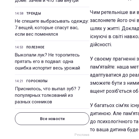
доме: зачем и что там внутри
Чим ретельніше ви в
14:58
ТРЕНДЫ
заслоняете його очі 
Не спешите выбрасывать одежду:
7 вещей, которые спасут вас,
шлях у житті. Доклад
если вес поменялся
існуючі в світі навк
дійсності.
14:53
ПОЛЕЗНОЕ
Выкопали лук? Не торопитесь
У своєму прагненні з
прятать его в подвал: одна
пам'ятайте: наша мет
ошибка испортит весь урожай
адаптуватися до реа
14:21
ГОРОСКОПЫ
зможете бути з ними
Приснилось, что выпал зуб? 7
вщент розіб'ється об
популярных толкований из
разных сонников
У багатьох сім'ях іс
дитиною. Але пам'ята
Все новости
до психологічного та
то ваша дитина буде 