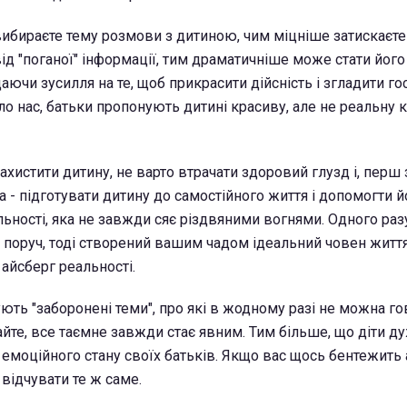
ибираєте тему розмови з дитиною, чим міцніше затискаєте 
від "поганої" інформації, тим драматичніше може стати йо
аючи зусилля на те, щоб прикрасити дійсність і згладити гос
оло нас, батьки пропонують дитині красиву, але не реальну 
ахистити дитину, не варто втрачати здоровий глузд і, перш 
а - підготувати дитину до самостійного життя і допомогти 
льності, яка не завжди сяє різдвяними вогнями. Одного раз
 поруч, тоді створений вашим чадом ідеальний човен життя
 айсберг реальності.
нують "заборонені теми", про які в жодному разі не можна го
йте, все таємне завжди стає явним. Тим більше, що діти ду
 емоційного стану своїх батьків. Якщо вас щось бентежить 
відчувати те ж саме.