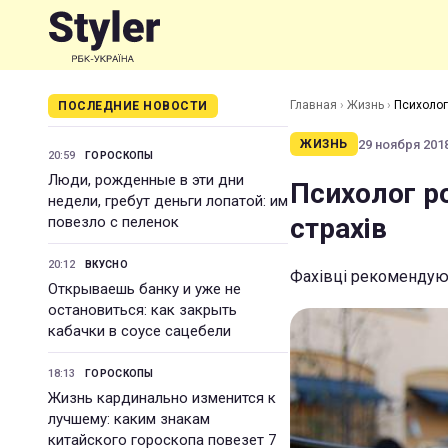
Главная
›
Жизнь
›
Психолог 
ПОСЛЕДНИЕ НОВОСТИ
29 ноября 2018
ЖИЗНЬ
20:59
ГОРОСКОПЫ
Люди, рожденные в эти дни
Психолог ро
недели, гребут деньги лопатой: им
страхів
повезло с пеленок
20:12
ВКУСНО
Фахівці рекомендуют
Открываешь банку и уже не
остановиться: как закрыть
кабачки в соусе сацебели
18:13
ГОРОСКОПЫ
Жизнь кардинально изменится к
лучшему: каким знакам
китайского гороскопа повезет 7