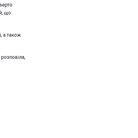
дверто
й, що
, а також
 розповіла,