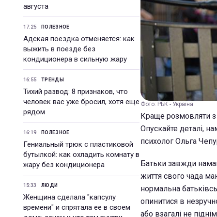
августа
17:25
ПОЛЕЗНОЕ
Адская поездка отменяется: как
выжить в поезде без
кондиционера в сильную жару
16:55
ТРЕНДЫ
Тихий развод: 8 признаков, что
человек вас уже бросил, хотя еще
Фото: РБК - Україна
рядом
Краще розмовляти з д
Опускайте деталі, на
16:19
ПОЛЕЗНОЕ
психолог Ольга Чепу
Гениальный трюк с пластиковой
бутылкой: как охладить комнату в
Батьки завжди намаг
жару без кондиционера
життя свого чада ма
15:33
ЛЮДИ
нормальна батьківсь
Женщина сделала "капсулу
опинитися в незручн
времени" и спрятала ее в своем
або взагалі не підні