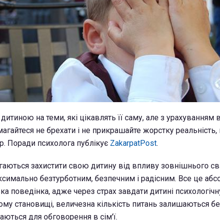
итиною на теми, які цікавлять її саму, але з урахуванням в
магайтеся не брехати і не прикрашайте жорстку реальність,
р. Поради психолога публікує
ZakarpatPost
.
аються захистити свою дитину від впливу зовнішнього сві
ксимально безтурботним, безпечним і радісним. Все це аб
ка поведінка, адже через страх завдати дитині психологічн
ому становищі, величезна кількість питань залишаються бе
маються для обговорення в сім'ї.