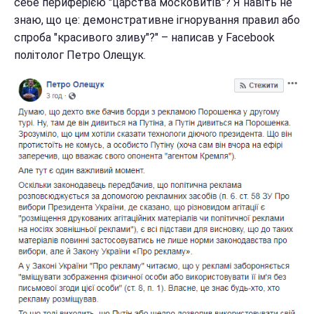
себе периферією "царства московитів"? Я навіть не
знаю, що це: демонстративне ігнорування правил або
спроба "красивого зливу"?" – написав у Facebook
політолог Петро Олещук.