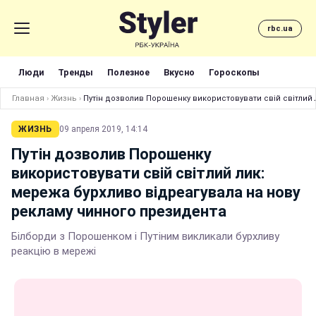
rbc.ua
Люди
Тренды
Полезное
Вкусно
Гороскопы
Главная
›
Жизнь
›
Путін дозволив Порошенку використовувати свій світлий
ЖИЗНЬ
09 апреля 2019, 14:14
Путін дозволив Порошенку
використовувати свій світлий лик:
мережа бурхливо відреагувала на нову
рекламу чинного президента
Білборди з Порошенком і Путіним викликали бурхливу
реакцію в мережі