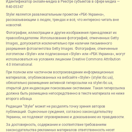
Идентификатор онлайн-медиа в Реестре субъектов в сфере медиа —
R40-05347
Styler является развлекательным проектом «РБК-Украина»,
рассказывающим о людях, трендах и всё, что интересно читать вне
новостей.
Фотографии, иллюстрации и другие изображения принадлежат их
правообладателям. Использование фотографий, отмеченных Getty
Images, допускается исключительно при наличии письменного
разрешения фотоагентства Getty Images. Фотографии, отмеченные
логотипом «Styler» или подписанные «Styler» или «РБК-Украина», могут
использоваться на условиях лицензии Creative Commons Attribution
4.0 International.
При полном или частичном воспроизведении информационных
материалов, опубликованных на вебсайте «Styler» (styler.rbc.ua),
обязательно размещение активной гиперссылки на styler.rbc.ua,
открытой для индексации поисковыми системами. Такая гиперссылка
должна быть размещена непосредственно в тексте материала не ниже
второго абзаца.
Редакция "Styler" может не разделять точку зрения авторов
публикаций. Оценочные суждения, согласно законодательству
Украины, не подлежат опровержению и доказыванию их правдивости.
За достоверность, содержание и соответствие требованиям
законодательства рекламных материалов ответственность несет