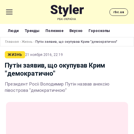
rbc.ua
Люди
Тренды
Полезное
Вкусно
Гороскопы
Главная
›
Жизнь
›
Путін заявив, що окупував Крим "демократично"
ЖИЗНЬ
21 ноября 2016, 22:19
Путін заявив, що окупував Крим
"демократично"
Президент Росії Володимир Путін назвав анексію
півострова "демократичною"