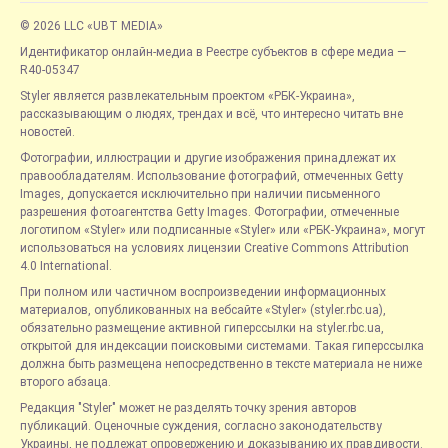
© 2026 LLC «UBT MEDIA»
Идентификатор онлайн-медиа в Реестре субъектов в сфере медиа —
R40-05347
Styler является развлекательным проектом «РБК-Украина»,
рассказывающим о людях, трендах и всё, что интересно читать вне
новостей.
Фотографии, иллюстрации и другие изображения принадлежат их
правообладателям. Использование фотографий, отмеченных Getty
Images, допускается исключительно при наличии письменного
разрешения фотоагентства Getty Images. Фотографии, отмеченные
логотипом «Styler» или подписанные «Styler» или «РБК-Украина», могут
использоваться на условиях лицензии Creative Commons Attribution
4.0 International.
При полном или частичном воспроизведении информационных
материалов, опубликованных на вебсайте «Styler» (styler.rbc.ua),
обязательно размещение активной гиперссылки на styler.rbc.ua,
открытой для индексации поисковыми системами. Такая гиперссылка
должна быть размещена непосредственно в тексте материала не ниже
второго абзаца.
Редакция "Styler" может не разделять точку зрения авторов
публикаций. Оценочные суждения, согласно законодательству
Украины, не подлежат опровержению и доказыванию их правдивости.