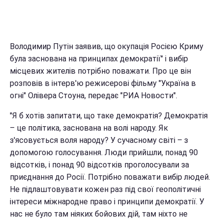
Володимир Путін заявив, що окупація Росією Криму
була заснована на принципах демократії" і вибір
місцевих жителів потрібно поважати. Про це він
розповів в інтерв'ю режисерові фільму "Україна в
огні" Олівера Стоуна, передає "РИА Новости".
"Я б хотів запитати, що таке демократія? Демократія
– це політика, заснована на волі народу. Як
з'ясовується воля народу? У сучасному світі – з
допомогою голосування. Люди прийшли, понад 90
відсотків, і понад 90 відсотків проголосували за
приєднання до Росії. Потрібно поважати вибір людей.
Не підлаштовувати кожен раз під свої геополітичні
інтереси міжнародне право і принципи демократії. У
нас не було там ніяких бойових дій, там ніхто не