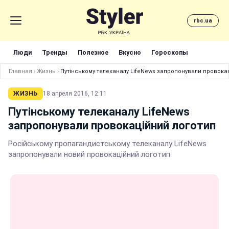
rbc.ua
Люди
Тренды
Полезное
Вкусно
Гороскопы
Главная
›
Жизнь
›
Путінському телеканалу LifeNews запропонували провока
ЖИЗНЬ
18 апреля 2016, 12:11
Путінському телеканалу LifeNews
запропонували провокаційний логотип
Російському пропагандистському телеканалу LifeNews
запропонували новий провокаційний логотип