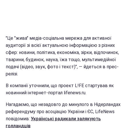
"Це "жива" медіа-соціальна мережа для активної
аудиторії зі всієї актуальною інформацією з різних
сфер: новини, політика, економіка, зірки, відпочинок,
тварини, будинок, наука, їжа тощо, мультимедійної
подачі (відео, звук, фото і текст)", — йдеться в прес-
релізі.
В компанії уточнили, що проект L!FE стартував як
новинний інтернет-портал lifenews.ru.
Нагадаємо, що незадовго до минулого в Нідерландах
референдуму про асоціацію України і ЄС, LifeNews
повідомив:
Українські радикали залякують
голландців