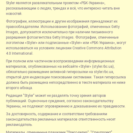
Styler является развлекательным проектом «РБК-Украина»,
рассказывающим о людях, трендах и всё, что интересно читать вне
новостей.
Фотографии, иллюстрации и другие изображения принадлежат их
правообладателям. Использование фотографий, отмеченных Getty
Images, допускается исключительно при наличии письменного
разрешения фотоагентства Getty Images. Фотографии, отмеченные
логотипом «Styler» или подписанные «Styler» или «РБК-Украина», могут
использоваться на условиях лицензии Creative Commons Attribution
4.0 International.
При полном или частичном воспроизведении информационных
материалов, опубликованных на вебсайте «Styler» (styler.rbc.ua),
обязательно размещение активной гиперссылки на styler.rbc.ua,
открытой для индексации поисковыми системами. Такая гиперссылка
должна быть размещена непосредственно в тексте материала не ниже
второго абзаца.
Редакция "Styler" может не разделять точку зрения авторов
публикаций. Оценочные суждения, согласно законодательству
Украины, не подлежат опровержению и доказыванию их правдивости.
За достоверность, содержание и соответствие требованиям
законодательства рекламных материалов ответственность несет
рекламодатель.
Материалы, отмеченные плашками "Пресс-релиз", "Спецпроект",