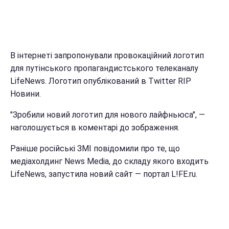
В інтернеті запропонували провокаційний логотип
для путінського пропагандистського телеканалу
LifeNews. Логотип опублікований в Twitter RIP
Новини.
"Зробили новий логотип для нового лайфньюса", —
наголошується в коментарі до зображення.
Раніше російські ЗМІ повідомили про те, що
медіахолдинг News Media, до складу якого входить
LifeNews, запустила новий сайт — портал L!FE.ru.