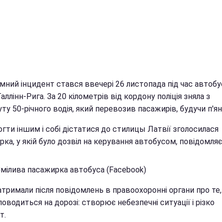
мний інцидент стався ввечері 26 листопада під час автоб
аллінн-Рига. За 20 кілометрів від кордону поліція зняла з
у 50-річного водія, який перевозив пасажирів, будучи п'я
гти іншим і собі дістатися до стилицы Латвії зголосилася
ка, у якій було дозвіл на керування автобусом, повідомля
Смілива пасажирка автобуса (Facebook)
атримали після повідомлень в правоохоронні органи про те,
оводиться на дорозі: створює небезпечні ситуації і різко
т.