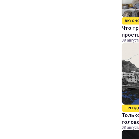
ВКУСН
Что пр
прост
08 август
ТРЕНД
Только
голово
08 август