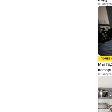
08 август
ПОЛЕЗ
Мы го
которы
08 август