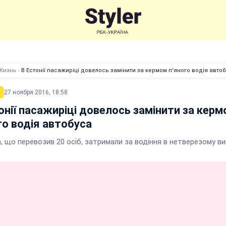
Жизнь
›
В Естонії пасажиріці довелось замінити за кермом п'яного водія авто
27 ноября 2016, 18:58
онії пасажиріці довелось замінити за кер
го водія автобуса
, що перевозив 20 осіб, затримали за водіння в нетверезому ви