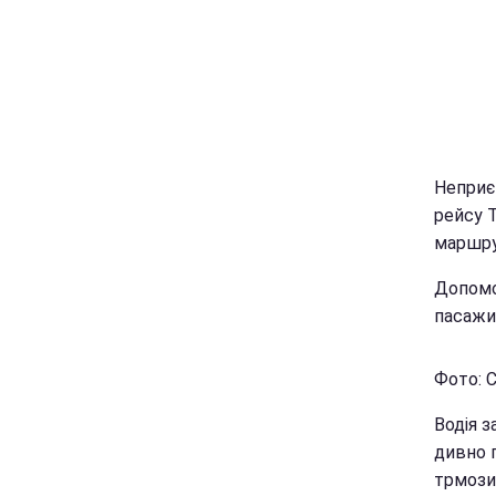
Неприє
рейсу Т
маршрут
Допомо
пасажир
Фото: 
Водія з
дивно п
трмози