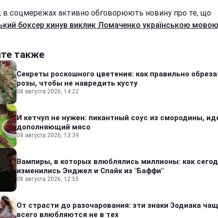
i, в соцмережах активно обговорюють новину про те, що
ький боксер кинув виклик Ломаченко українською мовою
йте также
Секреты роскошного цветения: как правильно обреза
розы, чтобы не навредить кусту
08 августа 2026, 14:22
И кетчуп не нужен: пикантный соус из смородины, и
дополняющий мясо
08 августа 2026, 13:39
Вампиры, в которых влюблялись миллионы: как сего
изменились Энджел и Спайк из "Баффи"
08 августа 2026, 12:55
От страсти до разочарования: эти знаки Зодиака ча
всего влюбляются не в тех