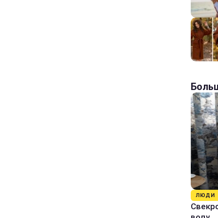
Больш
ЛЮДИ
Свекро
воду