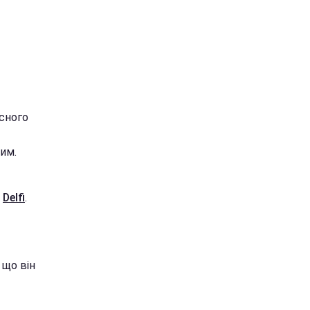
усного
ним.
є
Delfi
.
 що він