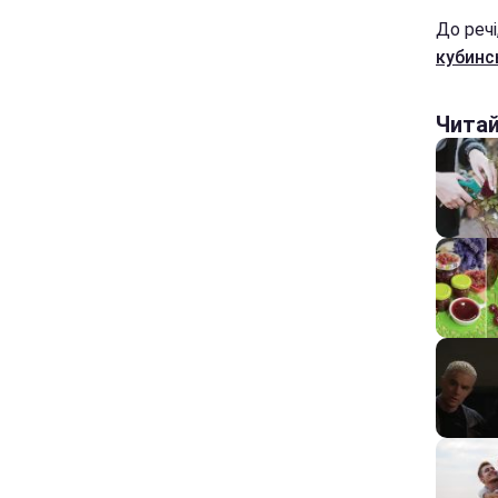
До реч
кубинс
Чита