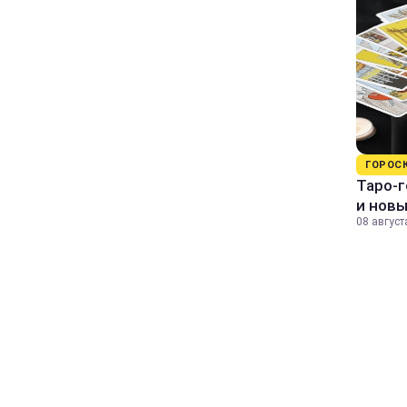
ГОРОС
Таро-г
и нов
08 август