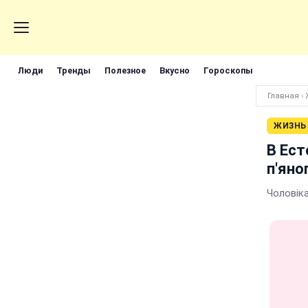
Люди
Тренды
Полезное
Вкусно
Гороскопы
Главная
›
ЖИЗНЬ
В Ест
п'яно
Чоловіка