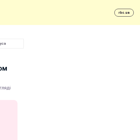
rbc.ua
буса
мом
гляді