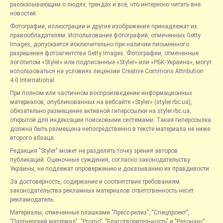
рассказывающим о людях, трендах и всё, что интересно читать вне
новостей.
Фотографии, иллюстрации и другие изображения принадлежат их
правообладателям. Использование фотографий, отмеченных Getty
Images, допускается исключительно при наличии письменного
разрешения фотоагентства Getty Images. Фотографии, отмеченные
логотипом «Styler» или подписанные «Styler» или «РБК-Украина», могут
использоваться на условиях лицензии Creative Commons Attribution
4.0 International.
При полном или частичном воспроизведении информационных
материалов, опубликованных на вебсайте «Styler» (styler.rbc.ua),
обязательно размещение активной гиперссылки на styler.rbc.ua,
открытой для индексации поисковыми системами. Такая гиперссылка
должна быть размещена непосредственно в тексте материала не ниже
второго абзаца.
Редакция "Styler" может не разделять точку зрения авторов
публикаций. Оценочные суждения, согласно законодательству
Украины, не подлежат опровержению и доказыванию их правдивости.
За достоверность, содержание и соответствие требованиям
законодательства рекламных материалов ответственность несет
рекламодатель.
Материалы, отмеченные плашками "Пресс-релиз", "Спецпроект",
"Партнерский материал", "Promo", "Благотворительность" и "Резонанс",