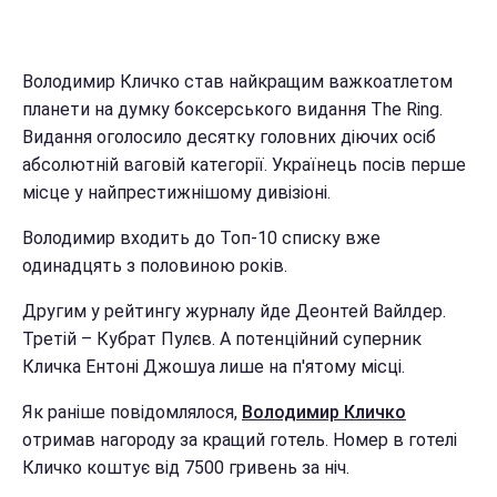
Володимир Кличко став найкращим важкоатлетом
планети на думку боксерського видання The Ring.
Видання оголосило десятку головних діючих осіб
абсолютній ваговій категорії. Українець посів перше
місце у найпрестижнішому дивізіоні.
Володимир входить до Топ-10 списку вже
одинадцять з половиною років.
Другим у рейтингу журналу йде Деонтей Вайлдер.
Третій – Кубрат Пулєв. А потенційний суперник
Кличка Ентоні Джошуа лише на п'ятому місці.
Як раніше повідомлялося,
Володимир Кличко
отримав нагороду за кращий готель. Номер в готелі
Кличко коштує від 7500 гривень за ніч.