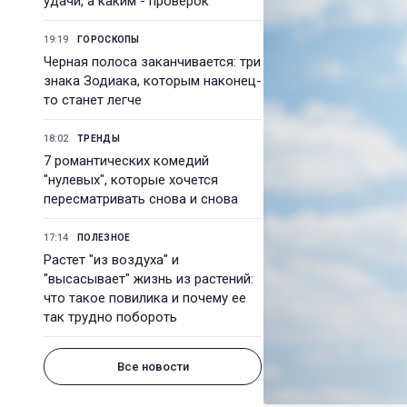
удачи, а каким - проверок
19:19
ГОРОСКОПЫ
Черная полоса заканчивается: три
знака Зодиака, которым наконец-
то станет легче
18:02
ТРЕНДЫ
7 романтических комедий
"нулевых", которые хочется
пересматривать снова и снова
17:14
ПОЛЕЗНОЕ
Растет "из воздуха" и
"высасывает" жизнь из растений:
что такое повилика и почему ее
так трудно побороть
Все новости