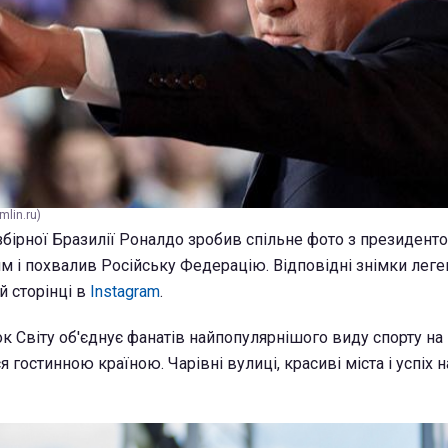
mlin.ru)
бірної Бразилії Роналдо зробив спільне фото з президент
 і похвалив Російську Федерацію. Відповідні знімки леге
й сторінці в
Instagram
.
 Світу об'єднує фанатів найпопулярнішого виду спорту на п
 гостинною країною. Чарівні вулиці, красиві міста і успіх н