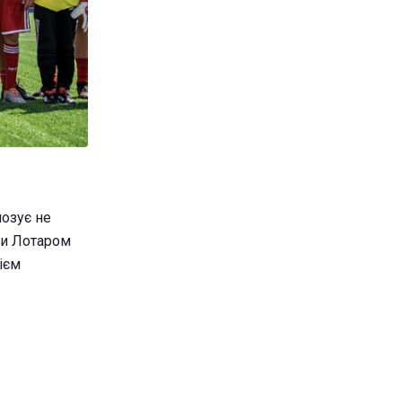
позує не
ами Лотаром
ієм