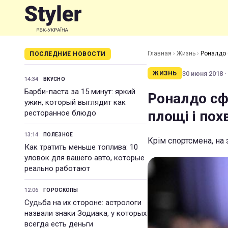
Главная
›
Жизнь
›
Роналдо 
ПОСЛЕДНИЕ НОВОСТИ
30 июня 2018 ·
ЖИЗНЬ
14:34
ВКУСНО
Барби-паста за 15 минут: яркий
Роналдо сф
ужин, который выглядит как
площі і пох
ресторанное блюдо
13:14
ПОЛЕЗНОЕ
Крім спортсмена, на
Как тратить меньше топлива: 10
уловок для вашего авто, которые
реально работают
12:06
ГОРОСКОПЫ
Судьба на их стороне: астрологи
назвали знаки Зодиака, у которых
всегда есть деньги