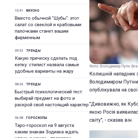
10:41
ВКУСНО
Вместо обычной "Шубы": этот
салат со свеклой и крабовыми
палочками станет вашим
фирменным
09:33
ТРЕНДЫ
Какую прическу сделать под
кепку: стилист назвала самые
Фото: Володимир Путін (kre
удобные варианты на жару
Колишній нападник з
Володимиром Путіним
08:36
ТРЕНДЫ
опублікувала на свої
Быстрый психологический тест:
выбирай предмет на фото и
"Дивовижно, як Кубок
раскрой свой настоящий характер
якою Росія виявилася
06:08
ГОРОСКОПЫ
світу", - сказав він.
Таро-гороскоп на 9 августа:
каким знакам Зодиака ждать