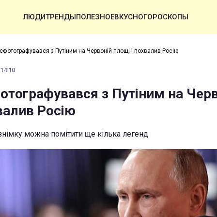
ЛЮДИ
ТРЕНДЫ
ПОЛЕЗНОЕ
ВКУСНО
ГОРОСКОПЫ
сфотографувався з Путіним на Червоній площі і похвалив Росію
 14:10
отографувався з Путіним на Черв
валив Росію
 знімку можна помітити ще кілька легенд