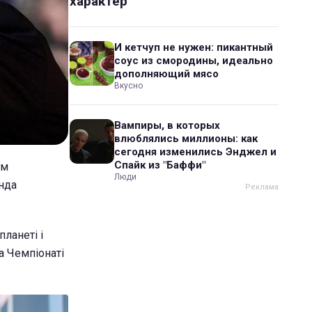
характер
И кетчуп не нужен: пикантный
соус из смородины, идеально
дополняющий мясо
Вкусно
Вампиры, в которых
влюблялись миллионы: как
сегодня изменились Энджел и
Спайк из "Баффи"
ом
Люди
нда
ланеті і
а Чемпіонаті