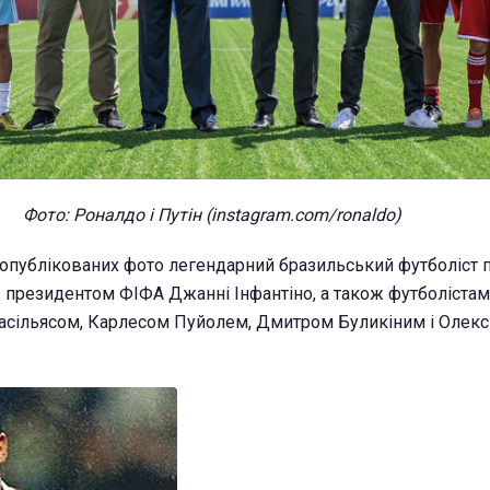
Фото: Роналдо і Путін (instagram.com/ronaldo)
а опублікованих фото легендарний бразильський футболіст 
і з президентом ФІФА Джанні Інфантіно, а також футболіст
асільясом, Карлесом Пуйолем, Дмитром Буликіним і Олекс