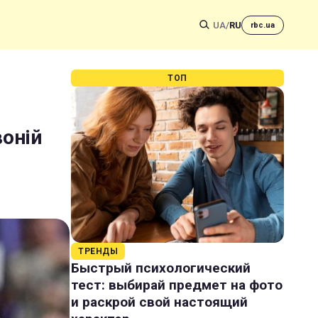
UA
/
RU
rbc.ua
ТОП
оній
ТРЕНДЫ
Быстрый психологический
тест: выбирай предмет на фото
и раскрой свой настоящий