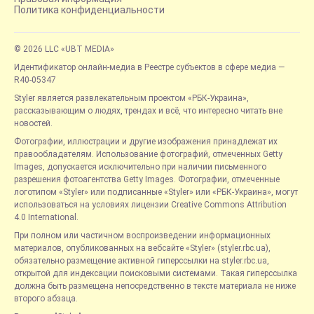
Политика конфиденциальности
© 2026 LLC «UBT MEDIA»
Идентификатор онлайн-медиа в Реестре субъектов в сфере медиа —
R40-05347
Styler является развлекательным проектом «РБК-Украина»,
рассказывающим о людях, трендах и всё, что интересно читать вне
новостей.
Фотографии, иллюстрации и другие изображения принадлежат их
правообладателям. Использование фотографий, отмеченных Getty
Images, допускается исключительно при наличии письменного
разрешения фотоагентства Getty Images. Фотографии, отмеченные
логотипом «Styler» или подписанные «Styler» или «РБК-Украина», могут
использоваться на условиях лицензии Creative Commons Attribution
4.0 International.
При полном или частичном воспроизведении информационных
материалов, опубликованных на вебсайте «Styler» (styler.rbc.ua),
обязательно размещение активной гиперссылки на styler.rbc.ua,
открытой для индексации поисковыми системами. Такая гиперссылка
должна быть размещена непосредственно в тексте материала не ниже
второго абзаца.