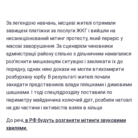
За легендою навчань, місцеві жителі отримали
завищені платіжки за послуги ЖКГ і вийшли на
несанкціонований мітинг протесту, який переріс у
масові заворушення. За сценарієм чиновники
адміністрації району спільно з дільничним намагалися
роз'яснити мешканцям ситуацію і закликати їх до
порядку, однак ніякі докази не могли втихомирити
розбурхану юрбу. В результаті жителі почали
закидати представників влади пляшками і димовими
шашками. І тоді спецпідрозділу поставили по
периметру майданчика колючий дріт, розбили натовп
на дві частини і активістів взяли в кільце.
До речі,
в РФ будуть розганяти мітинги звуковими
хвилями.