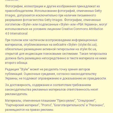
Фотографии, иллюстрации и другие изображения принадлежат их
правообладателям. Использование фотографий, отмеченных Getty
Images, допускается исключительно при наличии письменного
разрешения фотоагентства Getty Images. Фотографии, отмеченные
логотипом «Styler» или подписанные «Styler» или «РБК-Украина», могут
использоваться на условиях лицензии Creative Commons Attribution
4.0 International.
При полном или частичном воспроизведении информационных
материалов, опубликованных на вебсайте «Styler» (styler.rbc.ua),
обязательно размещение активной гиперссылки на styler.rbc.ua,
открытой для индексации поисковыми системами. Такая гиперссылка
должна быть размещена непосредственно в тексте материала не ниже
второго абзаца.
Редакция "Styler" может не разделять точку зрения авторов
публикаций. Оценочные суждения, согласно законодательству
Украины, не подлежат опровержению и доказыванию их правдивости.
За достоверность, содержание и соответствие требованиям
законодательства рекламных материалов ответственность несет
рекламодатель.
Материалы, отмеченные плашками "Пресс-релиз", "Спецпроект",
"Партнерский материал", "Promo", "Благотворительность" и "Резонанс",
размещаются на правах рекламы.