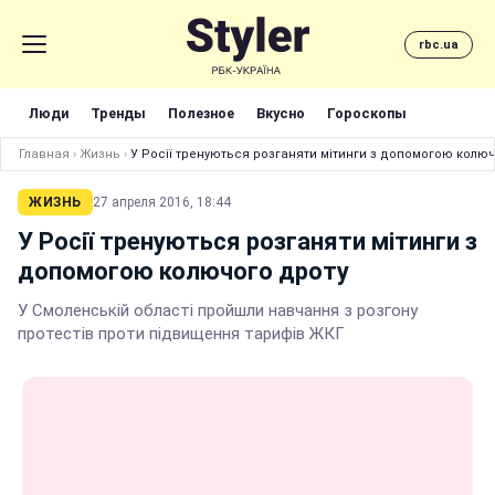
rbc.ua
Люди
Тренды
Полезное
Вкусно
Гороскопы
Главная
›
Жизнь
›
У Росії тренуються розганяти мітинги з допомогою колюч
ЖИЗНЬ
27 апреля 2016, 18:44
У Росії тренуються розганяти мітинги з
допомогою колючого дроту
У Смоленській області пройшли навчання з розгону
протестів проти підвищення тарифів ЖКГ