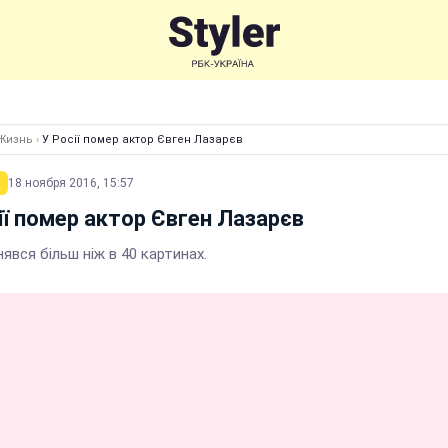
Жизнь
›
У Росії помер актор Євген Лазарєв
18 ноября 2016, 15:57
ії помер актор Євген Лазарєв
явся більш ніж в 40 картинах.