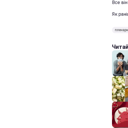
Все він
Як ран
пленарн
Чита