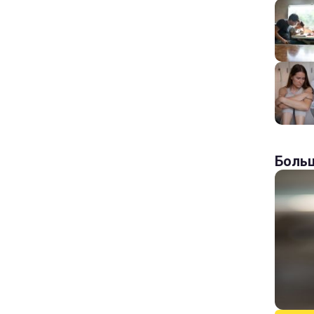
Больш