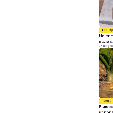
ТРЕНД
Не спе
если 
06 август
ПОЛЕЗ
Выкопа
испор