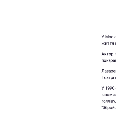
У Моск
життя н
Актор г
покаран
Лазарє
Театрі 
У 1990
кіномис
голліву
"Зброй