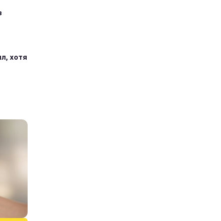
з
л, хотя