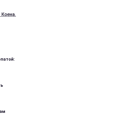
 Коена.
опатой:
ть
кам