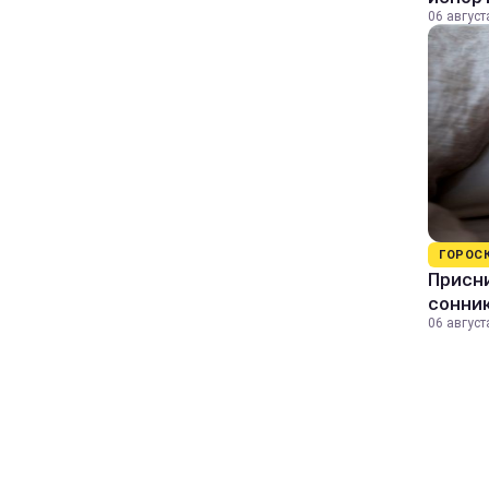
06 август
ГОРОС
Присни
сонни
06 август