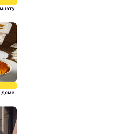
омнату
 доме: