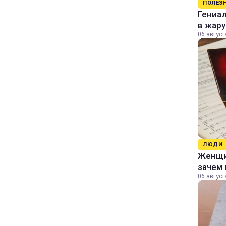
ПОЛЕЗ
Гениал
в жару
06 август
ЛЮДИ
Женщин
зачем 
06 август