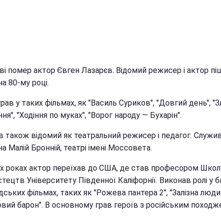
ві помер актор Євген Лазарєв. Відомий режисер і актор пі
а 80-му році.
рав у таких фільмах, як "Василь Суриков", "Довгий день", "З
ня", "Ходіння по муках", "Ворог народу — Бухарін".
в також відомий як театральний режисер і педагог. Служи
на Малій Бронній, театрі імені Моссовета.
-х роках актор переїхав до США, де став професором Школ
тецтв Університету Південної Каліфорнії. Виконав ролі у б
дських фільмах, таких як "Рожева пантера 2", "Залізна людин
овий барон". В основному грав героїв з російським походж