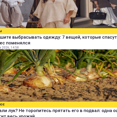
Ы
шите выбрасывать одежду: 7 вещей, которые спасут
вес поменялся
а 2026, 14:58
НОЕ
ли лук? Не торопитесь прятать его в подвал: одна 
тит весь урожай