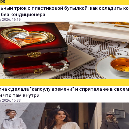
НОЕ
ьный трюк с пластиковой бутылкой: как охладить к
 без кондиционера
а 2026, 16:19
а сделала "капсулу времени" и спрятала ее в своем
и что там внутри
а 2026, 15:33