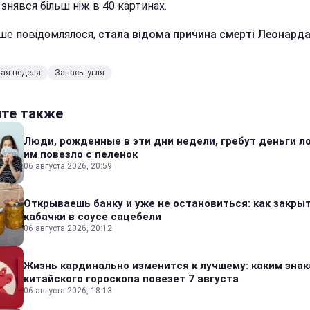
 знявся більш ніж в 40 картинах.
іше повідомлялося,
стала відома причина смерті Леонарда
ая неделя
Запасы угля
йте также
Люди, рожденные в эти дни недели, гребут деньги л
им повезло с пеленок
06 августа 2026, 20:59
Открываешь банку и уже не остановиться: как закры
кабачки в соусе сацебели
06 августа 2026, 20:12
Жизнь кардинально изменится к лучшему: каким зна
китайского гороскопа повезет 7 августа
06 августа 2026, 18:13