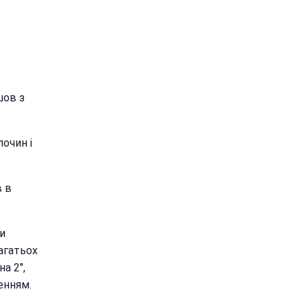
шов з
лочин і
в в
и
агатьох
а 2",
енням.