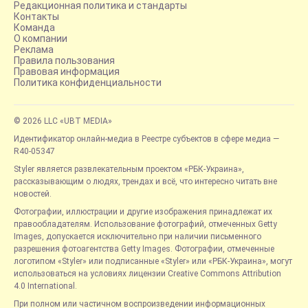
Редакционная политика и стандарты
Контакты
Команда
О компании
Реклама
Правила пользования
Правовая информация
Политика конфиденциальности
© 2026 LLC «UBT MEDIA»
Идентификатор онлайн-медиа в Реестре субъектов в сфере медиа —
R40-05347
Styler является развлекательным проектом «РБК-Украина»,
рассказывающим о людях, трендах и всё, что интересно читать вне
новостей.
Фотографии, иллюстрации и другие изображения принадлежат их
правообладателям. Использование фотографий, отмеченных Getty
Images, допускается исключительно при наличии письменного
разрешения фотоагентства Getty Images. Фотографии, отмеченные
логотипом «Styler» или подписанные «Styler» или «РБК-Украина», могут
использоваться на условиях лицензии Creative Commons Attribution
4.0 International.
При полном или частичном воспроизведении информационных